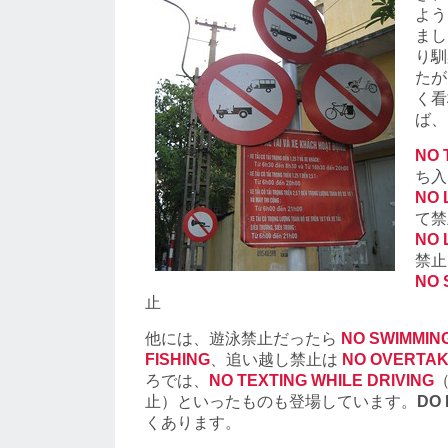
よう
まし
り馴
たが
く看
ば、
NO 
ち入
NO 
て禁
NO 
禁止
NO 
止
他には、遊泳禁止だったら
NO SWIMMIN
FISHING
、追い越し禁止は
NO OVERTAK
ろでは、
NO TEXTING WHILE DRIVING
止）といったものも登場しています。
DO 
くあります。