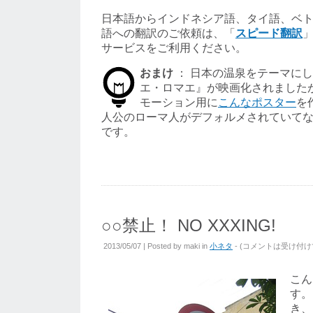
日本語からインドネシア語、タイ語、ベ
語
への翻訳のご依頼は、「
スピード翻訳
サービスをご利用ください。
おまけ
： 日本の温泉をテーマに
エ・ロマエ』が映画化されました
モーション用に
こんなポスター
を
人公のローマ人がデフォルメされていて
です。
○○禁止！ NO XXXING!
2013/05/07 | Posted by
maki
in
小ネタ
- (
コメントは受け付け
こん
す。
き、