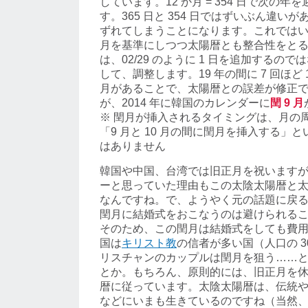
しています。12 か月 = 354 日で次の
す。365 日と 354 日ではずいぶん違いがあ
ずれてしまうことになります。これでは
月を基準にしつつ太陽暦とも整合性をと
は、02/29 のように 1 日を追加するので
して、調整します。19 年の間に 7 回ほど 1
月があることで、太陽暦との誤差が修正
が、2014 年に韓国のカレンダーに
閏 9 月
※ 閏月が挿入されるタイミングは、月の
「9 月と 10 月の間に閏月を挿入する」
はありません
韓国や中国、台湾では旧正月を祝います
ーと思っていた理由もこの太陰太陽暦と
なんですね。で、ようやく元の話題に戻
閏月に結婚式をおこなうのは避けられる
そのため、この閏月は結婚式をしても費
国は
キリスト教
の信者が多い国（人口の 3
リスチャンのカップルは閏月を狙う……
とか。もちろん、原則的には、旧正月を
暦に従っています。太陰太陽暦は、伝統
などにいまも生きているのですね（当然