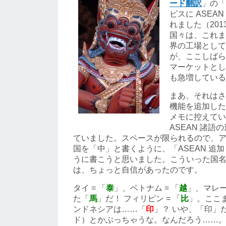
ード翻訳
」の「
ビスに ASEAN
れました（2013
国々は、これま
界の工場として
が、ここしばら
マーケットとし
も急増している
まあ、それはさ
機能を追加した
メモに控えてい
ASEAN 諸
ていました。スペースが限られるので、
国を「中」と書くように、「ASEAN 追
うに書こうと思いました。こういった国
は、ちょっと自信があったのです。
タイ = 「
泰
」、ベトナム = 「
越
」、マレ
た「
馬
」だ！ フィリピン = 「
比
」。ここ
ンドネシアは……「
印
」？ いや、「印」
ド）とかぶっちゃうな。なんだろう……