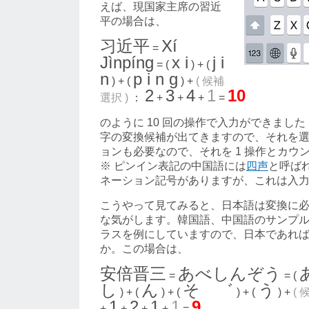
えば、現国家主席の習近
平の場合は、
习近平
Xí
=
Jìnpíng
x i
j i
= (
) + (
n
p i n g
) + (
) +
( 候補
2
3
4
1
10
選択 )
：
+
+
+
=
のように 10 回の操作で入力ができまし
字の変換候補が出てきますので、それを
ョンも必要なので、それを 1 操作とカウ
※ ピンイン表記の中国語には
四声
と呼ば
ネーション記号がありますが、これは入力し
こうやって見てみると、日本語は変換に
な気がします。韓国語、中国語のサンプ
ラスを例にしていますので、日本であれ
か。この場合は、
安倍晋三
あべしんぞう
=
= (
し
ん
そ ゛
う
) + (
) + (
) + (
) +
( 
1
2
1
1
9
+
+
+
+
=