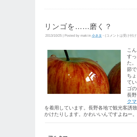
リンゴを……磨く？
2013/10/25 | Posted by
maki
in
小ネタ
- (
コメントは受け付け
こん
すっ
た。
節で
ちょ
てい
ゴの
長野
クマ
を着用しています。長野各地で観光客誘
かけたりします。かわいいんですよねー