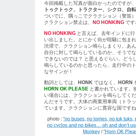
今回掲載した写真が面白かったのですが
トゥクトゥク、トラクター、シクロ、自
ついでに、隅っこでクラクション（警笛
クラクション禁止は、
NO HONKING
です
NO HONKING
と言えば、去年インドに行
い出しました。とにかく街が喧騒に包ま
渋滞で、クラクション鳴らしまくり。あ
自分に対して鳴らしているのか、そうで
できないのでは？ と思えるぐらい。どう
鳴らしているのかと思ったら、走行中の
なサインが！
動詞としては、
HONK
ではなく、
HORN
HORN OK PLEASE
と書かれています。
い場合には、クラクションを鳴らしてく
んだそうです。大体の商業用車両（トラ
ています。クラクションに寛容な国です
photo :
“no buses, no lorries, no tuk tuks, 
no cyclos and no bikes… oh and don’t use
Monkey
/
“Horn OK Pleas