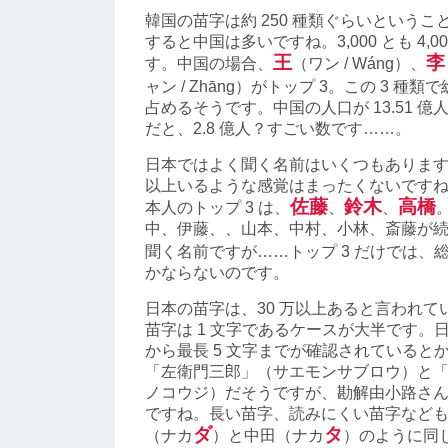
韓国の苗字は約 250 種類ぐらいという
すると中国は多いですね。3,000 とも 4,
王
李
す。中国の場合、
（ワン / Wáng）、
ャン / Zhāng）がトップ 3。この 3 種
占めるそうです。中国の人口が 13.51 億
だと、2.8 億人？すごい数です……。
日本ではよく聞く名前はいくつもありますが
以上いるような感覚はまったくないです
佐藤
鈴木
高橋
本人のトップ 3 は、
、
、
中、伊藤、、山本、中村、小林、斎藤が
聞く名前ですが……トップ 3 だけでは、
かならないのです。
日本の苗字は、30 万以上あると言われて
苗字は 1 文字であるケースが大半です。日
から最長 5 文字までが確認されているとか
「左衛門三郎」（サエモンサブロウ）と
ノコウジ）だそうですが、勘解由小路さ
ですね。長い苗字、読みにくい苗字など
ダ
タ
（ナカ
）と中田（ナカ
）のように同