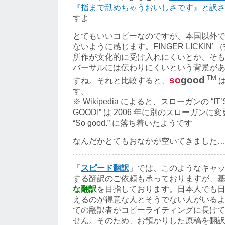
『指まで舐めちゃうおいしさです』と訳
すよ
とてもいいコピーなのですが、本国以外
ないように感じます。FINGER LICKIN
所作が文化的に受け入れにくいとか、そ
バーサルには伝わりにくいという背景が
TM
so
good
すね。それと比較すると、
は
す。
※ Wikipedia によると、スローガンの “IT’S 
GOOD!” は 2006 年に別のスローガンに変
“So good.” に落ち着いたようです
なんだかとてもおなかが空いてきました
「
スピード翻訳
」では、このようなキャ
する翻訳のご依頼も承っておりますが、
な翻訳
を目指しております。日本人でも
えるのが得意な人とそうでない人がいる
ての翻訳者がコピーライティングに長け
せん。そのため、お預かりした原稿を翻