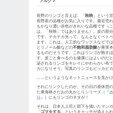
アルクマ
長野のリンゴと言えば、「
秋映
」という
長野産の品種がお気に入りです。最近売
もかなり濃い赤色がきれいな品種です（
は、「秋映」ではありません）。皮の部
です。テカテカ光って、なんとなくペト
ます。これは、人工的なワックスなどで
とリノール酸などの
不飽和脂肪酸
が果実
るものだそうです。これはリンゴが熟す
す。皮ごと食べるのも健康にはよいのだ
泌されるリンゴをキレイにやわらかい布
カになりそう。写真のリンゴもピッカピ
……というようなネットニュースを見か
それにリンクしたのか、その日の昼休憩
た東海林さだおの丸かじりシリーズ（『
り
』）にもリンゴのネタが！
それは、日本人上司と部下を描いたマン
「
ゴマをする
」というキャッチが添えら