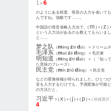
1
6
=
のようにある程度、母音の入力を省いて
んですね。強敵です……。
m
z
中国語の母音省略入力法で、(
) + (
) 
という入力法があるのも教えてもらいま
と……
梦之队
m
z
d
（
èng
hī
uì） = ドリー
毛泽东
m
z
d
（
aó
é
ōng） = 毛沢東
明知道
m
z
d
（
íng
hī
aò） = （「知
た意味のフレーズ）
民主党
m
z
d
（
ín
hǔ
ǎng） = 民主党
などの変換候補が得られました。ひとつ
音を入力するだけでも、予測変換が可能
の方法だと、
习近平
x
j
p
= (
) + (
) + (
) +
( 候補選択 
4