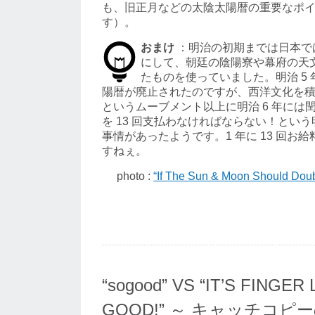
も、旧正月などの太陰太陽暦の重要なポ
す）。
おまけ
：明治の初期までは日本で
にして、朝廷の陰陽寮や幕府の天
たものを使っていました。明治 5 
陽暦が廃止されたのですが、西洋文化を
というムーブメント以上に明治 6 年には
を 13 回支払わなければならない！とい
事情があったようです。1 年に 13 回お
すねぇ。
photo :
“If The Sun & Moon Should Doub
“sogood” VS “IT’S FINGER 
GOOD!” ～ キャッチコ