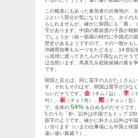
この報道にもあった参加者の出身地が、
ぶという部分が気になりました。タイの
もしれませんが、確かに韓国にも「蔡」（チ
字があります。中国の蔡叔度の子孫が朝
でしょうか（統一新羅の時代に中国式の
歴史があるようですので、その一致かも
沖縄県知事もルーツをたどると、14 世紀
ら琉球に渡ってきた人の子孫なんだそう
は当然います。馬英九を総統候補の座を
です。
韓国と言えば、同じ苗字の人がたくさん
す。それもそのはず、韓国は苗字が少なく、
金
李
らいだそうです。
（キム / 김）、
（イ
崔
鄭
박）、
（チェ / 최）、
（チョン / 정
54%
で、全体の
を占めるのだそうです
5 のうち「朴」以外は中国でもトップ 10
苗字のようです。確かに朴さん以外は中
い当ります（いまの仕事場にも中国と韓
遠い遠い親戚？）。