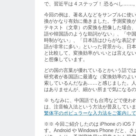
で、習近平は 4 ステップ！ 恐るべし……
今回の例は、著名人などをサンプルに使
換がかなり有効に働きました。予測変換
テキスト（文章）の変換を想像した場合
語や韓国語のような助詞がない」、「中
時制がない」、「日本語はひらがな表記
語が非常に多い」といった背景から、日
と比較して、変換効率がいいとは言えな
と想像しています。
どの国の言葉が優れているとかいう話で
研究者が各国語に最適な（変換効率のよ
索しているんだなあ……と感じました。
はありませんが、細かい所まで気になる
※ ちなみに、中国語でも台湾などで使わ
は、注音輸入法という方法が普及してい
繁体字のポピュラーな入力法をご案内し
※※ 今回ご紹介したのは iPhone の iOS
す。Android や Windows Phone 