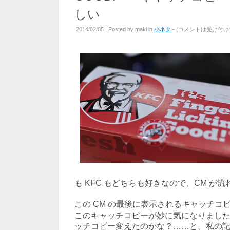
しい
2014/02/05 | Posted by
maki
in
小ネタ
- (
コメントは受け付け
も KFC もどちらも好きなので、CM が
この CM の最後に表示されるキャッチコ
このキャッチコピーが妙に気になりまし
ッチコピー変えたのかな？……と。私の