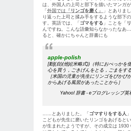
は、外国人の上司と部下を描いたマンガ
「
外国では『
リンゴを磨く
』
」とありま
り返った上司と揉み手をするような部下
す。英語では、「
ゴマをする
」ことを「
んですね。こんな語彙知らなかったなあ
ると、確かにちゃんと辞書にも
apple-polish
[動](自)(他)((米略式))（特におべっ
心を買う，ごきげんをとる，ごまをする
［米国の児童が先生にリンゴをぴかぴ
からあげる風習があったことから］
Yahoo! 辞書 - eプログレッシ
……とありました。「
ゴマすりをする人
」
こどもが先生に磨いたリンゴをあげると
が生まれたようですが、その成立は 1930