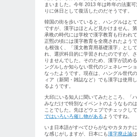
まいました。今年 2013 年は昨年の法案可
りに休日として復活したのだそうです。
韓国の街を歩いていると、ハングルはと
ですが、漢字はほとんど見かけません。
承晩の時代には学校で漢字教育も行われ
正煕の頃には漢字教育を全廃されたよう
も根強く、「漢文教育用基礎漢字」として 1
れ、選択科目的に学習されたのですが、
りませんでした。そのため、漢字が読め
ングルしか知らない世代のジェネレーシ
なったようです。現在は、ハングル世代
ィア（新聞・雑誌など）でも漢字は使用
るようです。
大邱にいる知人に聞いてみたところ、「
みなだけで特別なイベントのようなもの
ことでした。先ほどウェブでチェックし
ではいろいろ催し物がある
ようですね。
いま日本語がすべてひらがなやカタカナ
な感じがしますが、日本にも
漢字廃止論