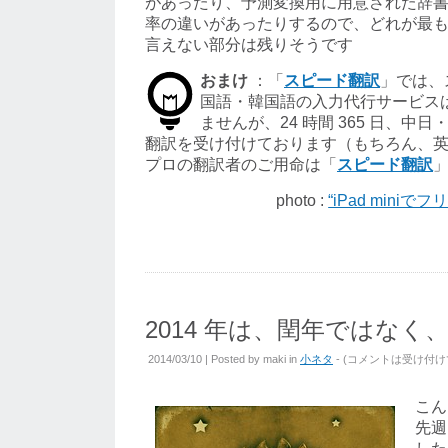
があったり、予測変換用に用意された辞
率の違いがあったりするので、どれが最
言えない部分は残りそうです
おまけ
：「
スピード翻訳
」では、
国語・韓国語の入力代行サービス
ませんが、24 時間 365 日、中
翻訳を受け付けております（もちろん、
プロの翻訳者のご用命は「
スピード翻訳
photo :
“iPad miniでフ
2014 年は、閏年ではなく
2014/03/10 | Posted by
maki
in
小ネタ
- (
コメントは受け付け
こん
先週