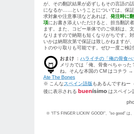
が、その翻訳結果が必ずしもその言語の
になるか……ということについては、保
求対象や注意事項などあれば、
発注時に
項
にお書き添えいただけると、担当翻訳
ます。また、コピー単体でのご依頼は、
なりますので納期も短くなりがちです。
いかは納期次第で保証は致しかねますが
トのやり取りも可能です。ぜひ一度ご検
おまけ
：
ハライチの「俺の骨食べ
メリカでは「俺、骨食べちゃった
ね。そんな本国の CM はコチラ 
Ate The Bones
※ こんな
スペイン語版
もあるんですねー
buen
ísimo
後に表示される
はスペイン
pho
※ “IT’S FINGER LICKIN’ GOOD!”、”so goo