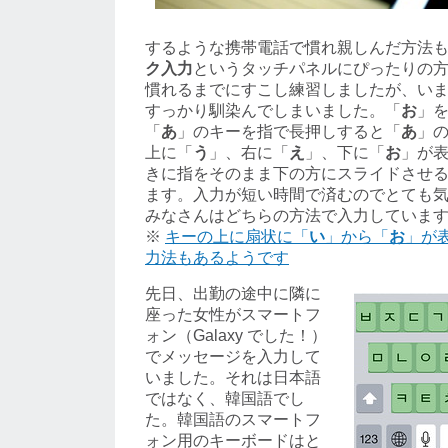
するような携帯電話で慣れ親しんだ方法
ク入力
というタッチパネルにぴったりの
慣れるまでにすこし練習しましたが、い
すっかり馴染んでしまいました。「
お
」
「
あ
」のキーを指で長押しすると「
あ
」
上に「
う
」、右に「
え
」、下に「
お
」が
きに指をそのまま下の方にスライドさせ
ます。入力が短い時間で済むのでとても
みなさんはどちらの方法で入力していま
※
キーの上に扇状に「
い
」から「
お
」が
力法もあるようです
先日、出勤の途中に隣に
座った女性がスマートフ
ォン（Galaxy でした！）
でメッセージを入力して
いました。それは日本語
ではなく、韓国語でし
た。韓国語のスマートフ
ォン用のキーボードはと