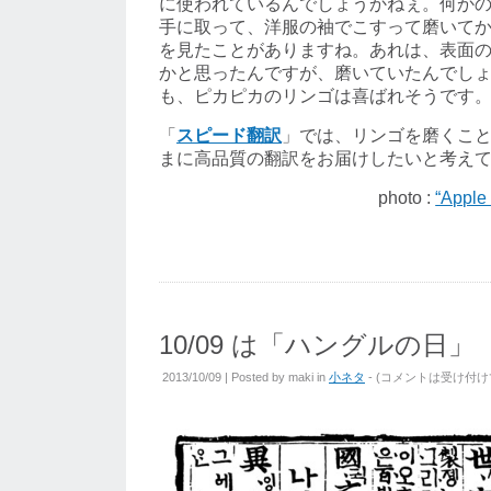
に使われているんでしょうかねぇ。何か
手に取って、洋服の袖でこすって磨いて
を見たことがありますね。あれは、表面
かと思ったんですが、磨いていたんでし
も、ピカピカのリンゴは喜ばれそうです
「
スピード翻訳
」では、リンゴを磨くこ
まに高品質の翻訳をお届けしたいと考え
photo :
“Apple
10/09 は「ハングルの日」
2013/10/09 | Posted by
maki
in
小ネタ
- (
コメントは受け付け