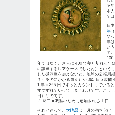
した
る年
本人
では
日本
年
（
やっ
年は
いう
す。
10
年ではなく、さらに 400 で割り切れる年は
に該当するレアケースでしたね）という
した微調整を加えないと、地球の公転周
周回るのにかかる周期）が 365 日 5 時間 4
1 年 = 365 日でずっとカウントしてい
ずつずれていってしまうわけです。こう
日）なのです。
※ 閏日 = 調整のために追加される 1 日
それと違って、
太陰暦
は、月の満ち欠け（約