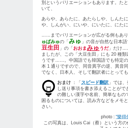
別というバリエーションもあります。た
いて、
あらや、あらたに、あたらしや、しんた
や、しんがい、にいや、にいたに、にた
……までバリエーションが広がる例もあ
みゅ
ゅぱみゅ
の「
」の音が自然な日本語
豆生田
みゅ
」の「
おおま
うだ
」だけ…
ましたが、この「大豆生田」にも 20 種
うです……。中国語でも韓国語でも特定の 
本 1 通りですので、同音異字の逆、異音
でなく、日本人、そして翻訳者にとって
おまけ
：「
スピード翻訳
」では、
し送り事項を書き添えることがで
の難しい漢字や名前、簡単なもの
困るものについては、読み方などをメモ
さい。
photo :
“樂得個
この写真は、Louis Cai（蔡）という