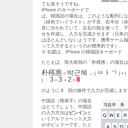
ても楽そうですね。
iPhone のキーボードで
は、韓国語の場合は、このような配列に
（緑色でハイライト）が子音、右半分（
音に分かれていて、左右の指を使って、
せを作成し、入力を完成させます（日本
はほとんどいないようです。携帯ゲーム
って入力するというのが標準的です）。
※ 右図は、iPhone の韓国語キーボード
たとえば、現大統領の「朴槿惠」の場合
朴槿惠
박근혜
ㅂㅏㄱ
=
→ (
) + (
3
3
2
8
) ：
+
+
=
のように 8 回の操作で入力が完成します
中国語（簡体字）の場合
はどうでしょう。中国語
の入力方法は
ピンイン
と
いうアルファベット入力
がポピュラーです。たと