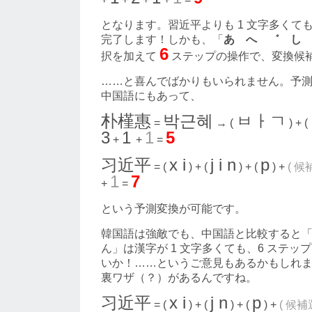
となります。習近平よりも 1 文字多くても
完了します！しかも、「
あ へ ゛ し
6
択を加えて
ステップの操作で、変換候補
……と喜んでばかりもいられません。予
中国語にもあって、
朴槿惠
박근혜
ㅂㅏㄱ
=
→ (
) + (
3
1
1
5
+
+
=
习近平
x i
j i n
p
= (
) + (
) + (
) +
( 候
1
7
+
=
という予測変換が可能です。
韓国語は強敵でも、中国語と比較すると
ん」は漢字が 1 文字多くても、6 ステッ
いか！……というご意見もあるかもしれ
裏ワザ（？）があるんですね。
习近平
x i
j n
p
= (
) + (
) + (
) +
( 候補