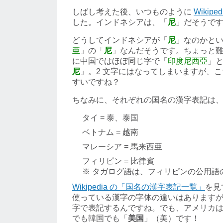
しばし考えた後、いつものように
Wikiped
した。インドネシアは、「
尼
」だそうで
どうしてインドネシアが「
尼
」なのかと
亜
」の「
尼
」なんだそうです。ちょっと
に中国ではほぼ同じ字で「
印度尼西亞
」
尼
」。2 文字にはなってしまいますが、
すいですね？
ちなみに、それぞれの国名の漢字表記は
タイ = 泰、泰国
ベトナム = 越南
マレーシア = 馬来西亜
フィリピン = 比律賓
※ タガログ語は、フィリピンの公用語
Wikipedia の「国名の漢字表記一覧」
を見
使っている漢字の字体の違いはあります
字で表記するんですね。でも、アメリカ
でも韓国でも「
美国
」（美）です！