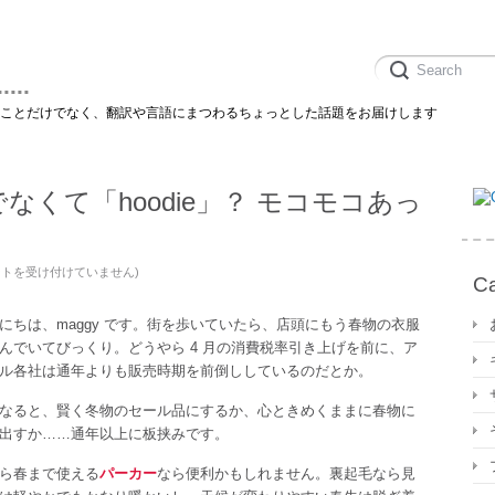
....
のことだけでなく、翻訳や言語にまつわるちょっとした話題をお届けします
くて「hoodie」？ モコモコあっ
ントを受け付けていません
)
Ca
にちは、maggy です。街を歩いていたら、店頭にもう春物の衣服
んでいてびっくり。どうやら 4 月の消費税率引き上げを前に、ア
ル各社は通年よりも販売時期を前倒ししているのだとか。
なると、賢く冬物のセール品にするか、心ときめくままに春物に
出すか……通年以上に板挟みです。
ら春まで使える
パーカー
なら便利かもしれません。裏起毛なら見