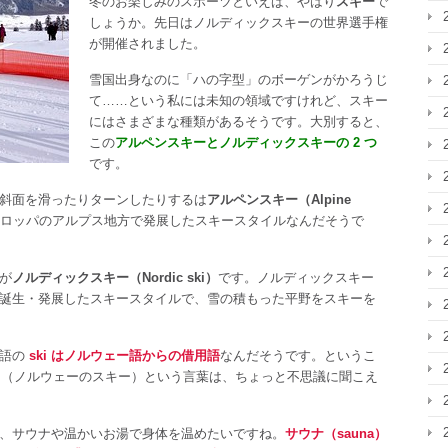
冬のお楽しみのスポーツといえば、やはり
スキー
で
しょうか。先日はノルディックスキーの世界選手権
が開催されました。
雪国出身なのに「ハの字型」のボーゲンがかろうじ
て……という私には未知の領域ですけれど、スキー
にはさまざまな種類があるそうです。大別すると、
この
アルペンスキーとノルディックスキーの 2 つ
です。
斜面を滑ったりターンしたりするは
アルペンスキー（Alpine
ヨーロッパのアルプス地方で発展したスキースタイルなんだそうで
が
ノルディックスキー（Nordic ski）
です。ノルディックスキー
誕生・発展したスキースタイルで、雪の積もった平野をスキーを
英語の
ski はノルウェー語からの借用語
なんだそうです。というこ
i
（ノルウェーのスキー）という言葉は、ちょっと不思議に聞こえ
、サウナや温かいお湯で身体を温めたいですね。
サウナ（sauna）