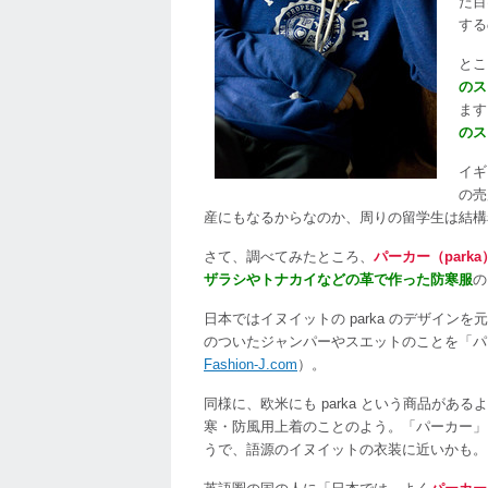
た目
く
する
て
「hoo
とこ
モ
のス
コ
ます
モ
のス
コ
あ
イギ
っ
の売
た
産にもなるからなのか、周りの留学生は結構
か
さて、調べてみたところ、
パーカー（park
い
ザラシやトナカイなどの革で作った防寒服
の
「par
は
日本ではイヌイットの parka のデザイ
のついたジャンパーやスエットのことを「パ
Fashion-J.com
）。
同様に、欧米にも parka という商品がある
寒・防風用上着のことのよう。「パーカー」よ
うで、語源のイヌイットの衣装に近いかも。