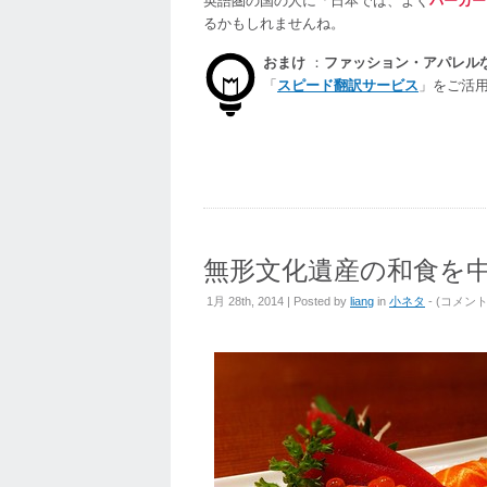
英語圏の国の人に「日本では、よく
パーカー
るかもしれませんね。
おまけ
：
ファッション・アパレル
「
スピード翻訳サービス
」をご活
無形文化遺産の和食を
無
1月 28th, 2014 | Posted by
liang
in
小ネタ
- (
コメン
形
文
化
遺
産
の
和
食