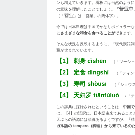
ンも増えていきます。看板には当然のように
营业中
の意味を理解したことでしょう。
「
营业
（「
」は「営業」の簡体字）。
今では日本料理は中国でかなりポピュラーな
にさまざまな和食を食べることができます
。
そんな状況を反映するように、『現代漢語詞
葉が含まれています。
【1】 刺身 cìshēn
（「ツーシェ
【2】 定食 dìngshí
（「ディン
【3】 寿司 shòusī
（「ショウス
【4】 天妇罗 tiānfùluó
（「テ
この辞典に採録されたということは、
中国で
は、【4】の語釈に、日本語由来であること
天ぷらの語源には諸説あるようですが、『精
ガル語の tempero（調理）から来ている