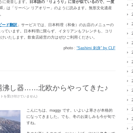
うに発音します。
日本語の「りょうり」に音が似ているので、一度
lǐ
」は「リーベン リアオリー」のように読みます。無形文化遺産
。
ピード翻訳
」サービスでは、日本料理（和食）のお店のメニューの
承っています。日本料理に限らず、イタリアンもフレンチも、コリ
受けいたします。飲食店経営の方はぜひご利用ください。
photo :
“Sashimi 刺身” by CLF
湯沸し器……北欧からやってきた♪
ントを受け付けていません
)
こんにちは、maggy です。いよいよ寒さが本格的
になってきました。でも、冬のお楽しみも今が旬で
すね。