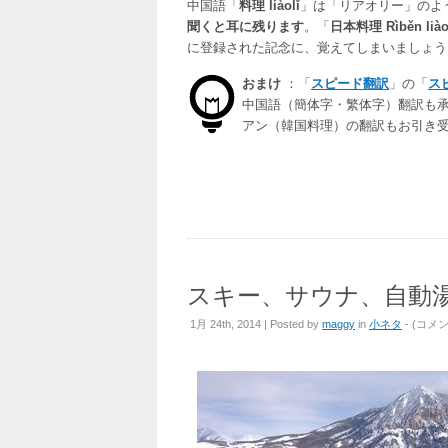
中国語「
料理 liàolǐ
」は「リアオリー」のよ
聞くと耳に残ります
。「
日本料理 Rìběn liào
に登録された記念に、覚えてしまいましょう
おまけ
：「
スピード翻訳
」の「
ス
中国語（簡体字・繁体字）翻訳も
アン（韓国料理）の翻訳もお引き
スキー、サウナ、自動
ス
1月 24th, 2014 | Posted by
maggy
in
小ネタ
- (
コメ
キ
ー、
サ
ウ
ナ、