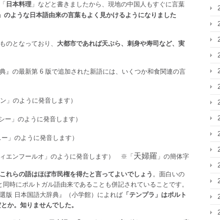
「
日本料理
」などと書きましたから、現地の中国人もすぐに言葉
」のような日本語由来の言葉もよく見かけるようになりました
ものとなっており、
大都市であれば天ぷら、刺身や寿司など、実
典』の最新第 6 版で追加された新語には、いくつか和食関連の言
ン」のように発音します）
シー」のように発音します）
ー」のように発音します）
天婦羅
ィエンフールオ」のように発音します） ※「
」の簡体字
これらの語はほぼ市民権を得たと言ってよいでしょう
。面白いの
と同時にポルトガル語由来であることも併記されていることです。
選版 日本国語大辞典』（小学館）によれば
「テンプラ」はポルト
のだとか。知りませんでした。