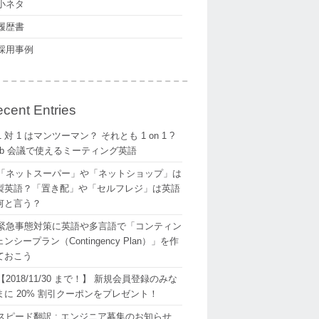
小ネタ
履歴書
採用事例
cent Entries
1 対 1 はマンツーマン？ それとも 1 on 1 ?
eb 会議で使えるミーティング英語
「ネットスーパー」や「ネットショップ」は
製英語？「置き配」や「セルフレジ」は英語
何と言う？
緊急事態対策に英語や多言語で「コンティン
ンシープラン（Contingency Plan）」を作
ておこう
【2018/11/30 まで！】 新規会員登録のみな
まに 20% 割引クーポンをプレゼント！
スピード翻訳 : エンジニア募集のお知らせ