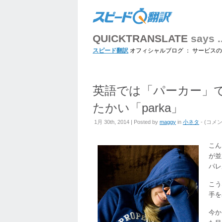
QUICKTRANSLATE
says ..
スピード翻訳
オフィシャルブログ ： サービス
英語では「パーカー」でな
たかい「parka」
英
1月 30th, 2014 | Posted by
maggy
in
小ネタ
- (
コメ
語
で
こん
は
が並
「パ
パレ
ー
カ
こう
ー」
手を
で
今か
な