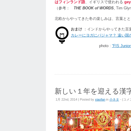
はフィンランド語
、イギリスで使われる
ge
（参考：
THE BOOK of WORDS
, Tim Gly
北欧からやってきた冬の楽しみは、言葉とと
おまけ
：インドからやってきた言
カレーにヨガにパジャマ？ 遠い国
photo :
“FIS Junior
新しい１年を迎える漢
新
1月 22nd, 2014 | Posted by
xiaofan
in
小ネタ
- (
コメ
し
い
１
年
を