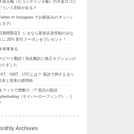
平昌五輪（ピョンチャン五輪）の大会ロゴに
どういう意味がある？
Twitter や Instagram でお馴染みの #（ハッ
ュタグ）
【期間限定】 いまなら新規会員登録のみな
まに 20% 割引クーポンをプレゼント！
冬将軍来る
スピード翻訳 / 指名翻訳に校正オプションが
わりました
JST、GMT、UTCとは？ 英語で押さえるべ
日本と世界の標準時
オフィスで禁断の…!? 英語の新語
yberloafing（サイバーローフィング）」と
？
nthly Archives