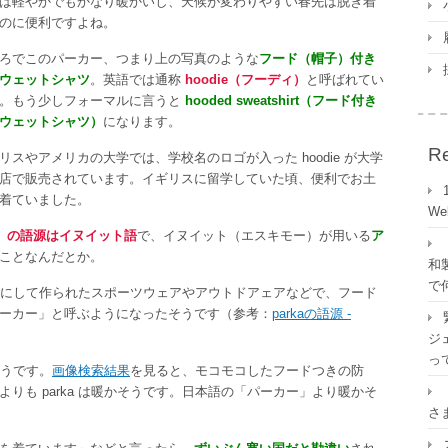
は軽やかでもかなり暖かいし、天候が変わりやすい春先は脱ぎ着
のに便利ですよね。
die」？
ろでこのパーカー、つまり上の写真のような
フード（帽子）付き
ウェットシャツ
。英語では通称
hoodie（フーディ）
と呼ばれてい
。もう少しフォーマルに言うと
hooded sweatshirt（フード付き
ウェットシャツ）
になります。
Re
リスやアメリカの大学では、学校名のロゴが入った hoodie が大学
店で販売されています。イギリスに留学していた頃、便利でお土
着ていました。
W
a）の語源はイヌイット語
で、イヌイット（エスキモー）が用いる
ア
ことなんだとか。
ka」
和
で
ンを元にして作られたスポーツウェアやアウトドアェアなどで、フード
ーカー」と呼ぶようになったそうです（参考：
parkaの語源 -
ジェ
っ
ようです。
画像検索結果
を見ると、モコモコしたフードつきの防
りも parka は暖かそうです。日本語の「パーカー」より暖かそ
さ