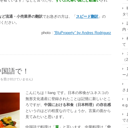
を着ています」などと言ったら、
ずいぶん寒い国だと勘違い
され
タ
など流通・小売業界の翻訳
でお急ぎの方は、「
スピード翻訳
」の
用ください。
内
photo :
“BluProperty” by Andres Rodriguez
て
（2
中国語で！
ー
トを受け付けていません
)
さ
こんにちは！liang です。日本の和食がユネスコの
無形文化遺産に登録されたことは記憶に新しいとこ
ろですが、
中国における和食（日本料理）の存在感
e.
というのはどの程度なのでしょうか。言葉の面から
見てみたいと思います。
で
中国語で料理は「
菜
」と言います。中華料理は「
中