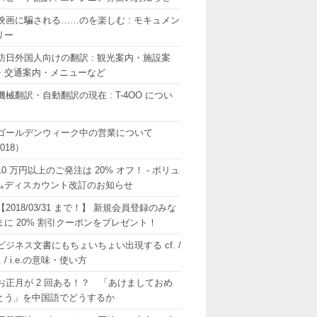
映画に騙される……のを楽しむ : モキュメン
リー
訪日外国人向けの翻訳 : 観光案内・施設案
・交通案内・メニューなど
機械翻訳・自動翻訳の現在 : T-4OO につい
ゴールデンウィーク中の営業について
018）
10 万円以上のご発注は 20% オフ！ - ボリュ
ムディスカウント改訂のお知らせ
【2018/03/31 まで！】 新規会員登録のみな
まに 20% 割引クーポンをプレゼント！
ビジネス文書にもちょいちょい出現する cf. /
g. / i.e.の意味・使い方
お正月が 2 回ある！？ 「あけましておめ
とう」を中国語でどうするか