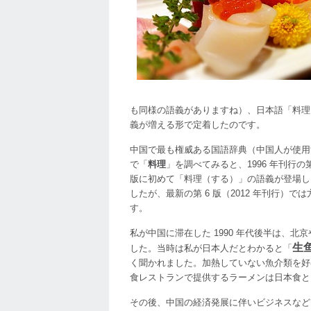
を
中
国
語
で！
は
も同様の語義がありますね）、日本語「料理
義が増える形で定着したのです。
中国で最も権威ある国語辞典（中国人が使用
で「
料理
」を調べてみると、1996 年刊行の
版に初めて「料理（する）」の語義が登場します
したが、最新の第 6 版（2012 年刊行
す。
私が中国に滞在した 1990 年代後半は、
生
した。当時は私が日本人だとわかると「
く聞かれました。加熱していない魚介類を好
食レストランで提供するラーメンは日本食と
その後、中国の経済発展に伴いビジネスなど