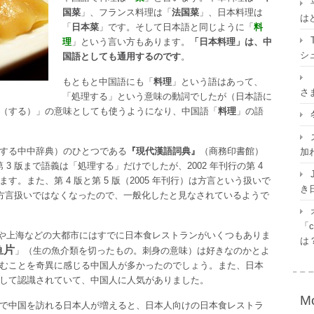
国菜
」、フランス料理は「
法国菜
」、日本料理は
は
「
日本菜
」です。そして日本語と同じように「
料
理
」という言い方もあります。
「日本料理」は、中
シ
国語としても通用するのです
。
もともと中国語にも「
料理
」という語はあって、
さ
「処理する」という意味の動詞でしたが（日本語に
（する）」の意味としても使うようになり、中国語「
料理
」の語
する中中辞典）のひとつである
『現代漢語詞典』
（商務印書館）
加
第 3 版まで語義は「処理する」だけでしたが、2002 年刊行の第 4
。また、第 4 版と第 5 版（2005 年刊行）は方言という扱いで
き
）では方言扱いではなくなったので、一般化したと見なされているようで
「c
北京や上海などの大都市にはすでに日本食レストランがいくつもありま
は
鱼片
」（生の魚介類を切ったもの。刺身の意味）は好きなのかとよ
むことを奇異に感じる中国人が多かったのでしょう。また、日本
して認識されていて、中国人に人気がありました。
Mo
で中国を訪れる日本人が増えると、日本人向けの日本食レストラ