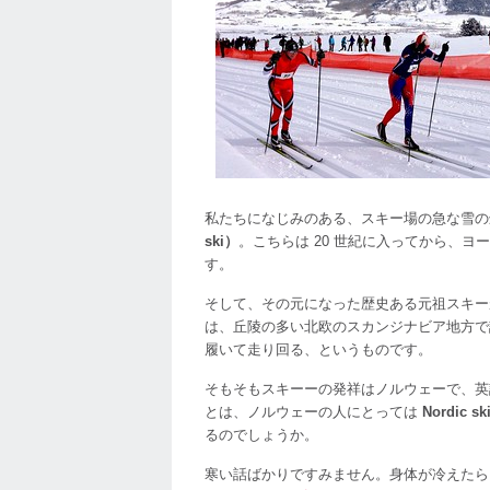
自
動
湯
沸
し
器……
北
欧
か
ら
私たちになじみのある、スキー場の急な雪の
や
ski）
。こちらは 20 世紀に入ってから、
っ
す。
て
き
そして、その元になった歴史ある元祖スキー
た
は、丘陵の多い北欧のスカンジナビア地方で
♪
履いて走り回る、というものです。
は
そもそもスキーーの発祥はノルウェーで、
とは、ノルウェーの人にとっては
Nordic sk
るのでしょうか。
寒い話ばかりですみません。身体が冷えたら