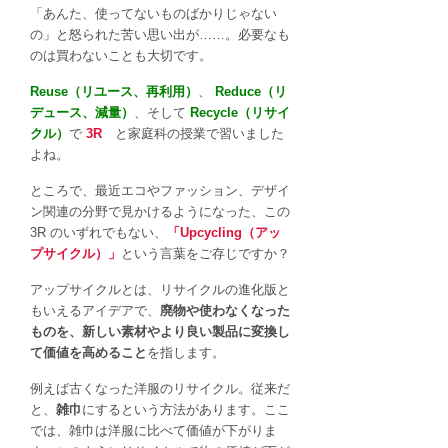
プ
「あんた、使ってないものばかりじゃない
サ
の」と怒られた苦い思い出が……。必要なも
イ
のは買わないことも大切です。
ク
Reuse（リユース、再利用）
、
Reduce（リ
ル）」
デュース、減量）
、そして
Recycle（リサイ
と
クル）
で
3R
と家庭科の授業で習いました
は？
よね。
は
ところで、最近エコやファッション、デザイ
ン関連の分野で見かけるようになった、この
3R のいずれでもない、
「Upcycling（アッ
プサイクル）」
という言葉をご存じですか？
アップサイクルとは、リサイクルの進化版と
もいえるアイデアで、
廃物や使わなくなった
ものを、新しい素材やより良い製品に変換し
て価値を高めること
を指します。
例えば古くなった洋服のリサイクル。従来だ
と、
雑巾
にするという方法があります。ここ
では、雑巾は洋服に比べて価値が下がりま