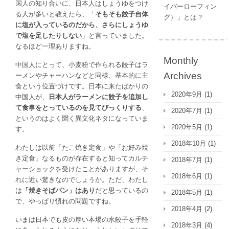
国人の知り合いに、日本人はしょうゆをつけ
イバーローフィン
る人が多いと教えたら、「
そもそも餃子自体
グ）」とは？
に塩が入っているのだから、さらにしょうゆ
で塩を足したりしない
」と言っていました。
なるほど一理ありますね。
Monthly
中国人にとって、小麦粉で作られる餃子はラ
Archives
ーメンやチャーハンなどと同様、基本的に主
食という位置づけです。日本に来たばかりの
2020年9月
(1)
中国人が、
日本人がラーメンに餃子を追加し
て食事をとっているのを見てびっくりする
、
2020年7月
(1)
というのはよく聞く異文化ネタになっていま
2020年5月
(1)
す。
2018年10月
(1)
わたしは以前「たこ焼き定食」や「お好み焼
き定食」なるものが存在すると知ってカルチ
2018年7月
(1)
ャーショックを受けたことがありますが、そ
2018年6月
(1)
れに近い驚きなのでしょうか。ただ、わたし
は
「焼きそばパン」はあり
だと思っているの
2018年5月
(1)
で、やっぱり慣れの問題ですね。
2018年4月
(2)
いまは日本でも皮の厚い本場の水餃子を手軽
2018年3月
(4)