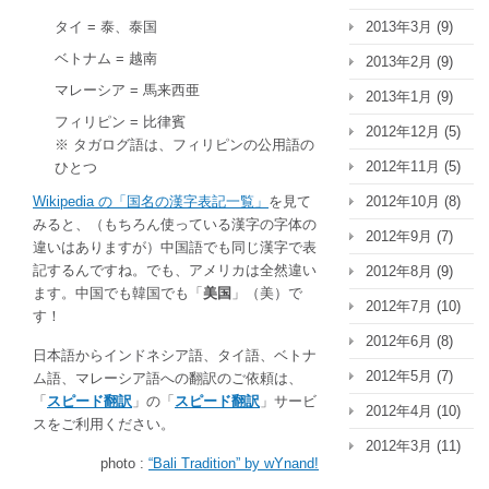
タイ = 泰、泰国
2013年3月
(9)
ベトナム = 越南
2013年2月
(9)
マレーシア = 馬来西亜
2013年1月
(9)
フィリピン = 比律賓
2012年12月
(5)
※ タガログ語は、フィリピンの公用語の
2012年11月
(5)
ひとつ
Wikipedia の「国名の漢字表記一覧」
を見て
2012年10月
(8)
みると、（もちろん使っている漢字の字体の
2012年9月
(7)
違いはありますが）中国語でも同じ漢字で表
記するんですね。でも、アメリカは全然違い
2012年8月
(9)
ます。中国でも韓国でも「
美国
」（美）で
2012年7月
(10)
す！
2012年6月
(8)
日本語からインドネシア語、タイ語、ベトナ
2012年5月
(7)
ム語、マレーシア語
への翻訳のご依頼は、
「
スピード翻訳
」の「
スピード翻訳
」サービ
2012年4月
(10)
スをご利用ください。
2012年3月
(11)
photo :
“Bali Tradition” by wYnand!