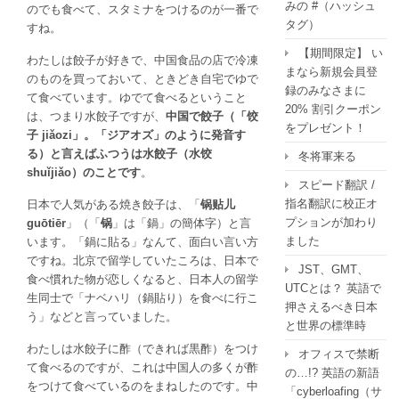
みの #（ハッシュ
のでも食べて、スタミナをつけるのが一番で
タグ）
すね。
【期間限定】 い
わたしは餃子が好きで、中国食品の店で冷凍
まなら新規会員登
のものを買っておいて、ときどき自宅でゆで
録のみなさまに
て食べています。ゆでて食べるということ
20% 割引クーポン
は、つまり水餃子ですが、
中国で餃子（「饺
をプレゼント！
子 jiǎozi」。「ジアオズ」のように発音す
る）と言えばふつうは水餃子（水饺
冬将軍来る
shuǐjiǎo）のことです
。
スピード翻訳 /
指名翻訳に校正オ
日本で人気がある焼き餃子は、「
锅贴儿
プションが加わり
guōtiēr
」（「
锅
」は「鍋」の簡体字）と言
ました
います。「鍋に貼る」なんて、面白い言い方
ですね。北京で留学していたころは、日本で
JST、GMT、
食べ慣れた物が恋しくなると、日本人の留学
UTCとは？ 英語で
生同士で「ナベハリ（鍋貼り）を食べに行こ
押さえるべき日本
う」などと言っていました。
と世界の標準時
わたしは水餃子に酢（できれば黒酢）をつけ
オフィスで禁断
て食べるのですが、これは中国人の多くが酢
の…!? 英語の新語
をつけて食べているのをまねしたのです。中
「cyberloafing（サ