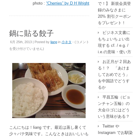
photo :
“Cherries” by D H Wright
で！】 新規会員登
録のみなさまに
20% 割引クーポン
をプレゼント！
鍋に貼る餃子
ビジネス文書に
もちょいちょい出
鍋
6月 25th, 2013 | Posted by
liang
in
小ネタ
- (
コメント
現する cf. / e.g. /
に
を受け付けていません
)
i.e.の意味・使い方
貼
る
お正月が 2 回あ
餃
る！？ 「あけま
子
しておめでとう」
は
を中国語でどうす
るか
平昌五輪（ピョ
ンチャン五輪）の
大会ロゴにはどう
いう意味がある？
Twitter や
こんにちは！liang です。最近は蒸し暑くて
Instagram でお馴染
少々バテ気味です。こんなときはおいしいも