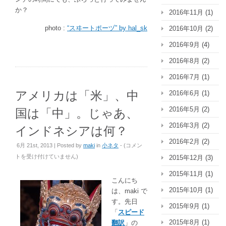
か？
2016年11月
(1)
photo :
“スヰートポーヅ” by hal_sk
2016年10月
(2)
2016年9月
(4)
2016年8月
(2)
2016年7月
(1)
アメリカは「米」、中
2016年6月
(1)
2016年5月
(2)
国は「中」。じゃあ、
2016年3月
(2)
インドネシアは何？
2016年2月
(2)
ア
6月 21st, 2013 | Posted by
maki
in
小ネタ
- (
コメン
メ
トを受け付けていません
)
2015年12月
(3)
リ
2015年11月
(1)
カ
こんにち
は
2015年10月
(1)
は、maki で
「米」、
す。先日
2015年9月
(1)
中
「
スピード
国
2015年8月
(1)
翻訳
」の