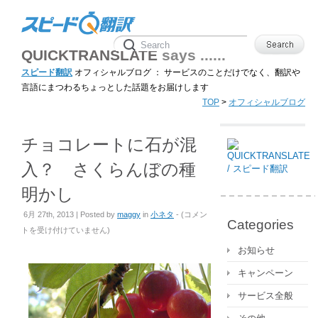
QUICKTRANSLATE
says ......
スピード翻訳
オフィシャルブログ ： サービスのことだけでなく、翻訳や
言語にまつわるちょっとした話題をお届けします
TOP
>
オフィシャルブログ
チョコレートに石が混
入？ さくらんぼの種
明かし
チ
6月 27th, 2013 | Posted by
maggy
in
小ネタ
- (
コメン
Categories
ョ
トを受け付けていません
)
コ
お知らせ
レ
キャンペーン
ー
ト
サービス全般
に
石