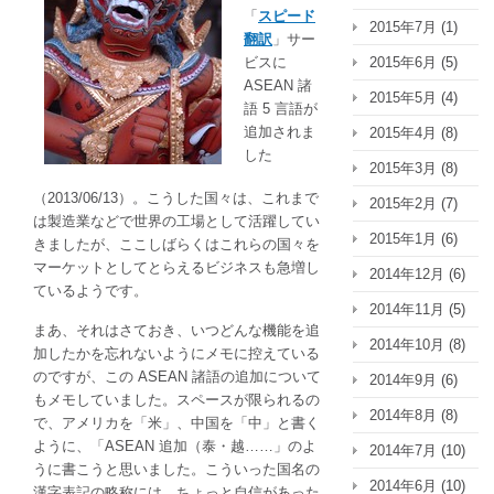
は
「
スピード
2015年7月
(1)
「中」。
翻訳
」サー
じ
ビスに
2015年6月
(5)
ゃ
ASEAN 諸
2015年5月
(4)
あ、
語 5 言語が
イ
追加されま
2015年4月
(8)
ン
した
2015年3月
(8)
ド
ネ
（2013/06/13）。こうした国々は、これまで
2015年2月
(7)
シ
は製造業などで世界の工場として活躍してい
2015年1月
(6)
ア
きましたが、ここしばらくはこれらの国々を
は
マーケットとしてとらえるビジネスも急増し
2014年12月
(6)
何？
ているようです。
は
2014年11月
(5)
まあ、それはさておき、いつどんな機能を追
2014年10月
(8)
加したかを忘れないようにメモに控えている
のですが、この ASEAN 諸語の追加について
2014年9月
(6)
もメモしていました。スペースが限られるの
2014年8月
(8)
で、アメリカを「米」、中国を「中」と書く
ように、「ASEAN 追加（泰・越……」のよ
2014年7月
(10)
うに書こうと思いました。こういった国名の
2014年6月
(10)
漢字表記の略称には、ちょっと自信があった