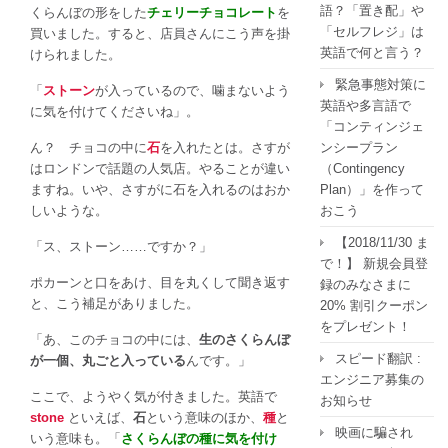
語？「置き配」や
くらんぼの形をした
チェリーチョコレート
を
「セルフレジ」は
買いました。すると、店員さんにこう声を掛
英語で何と言う？
けられました。
緊急事態対策に
「
ストーン
が入っているので、噛まないよう
英語や多言語で
に気を付けてくださいね」。
「コンティンジェ
ん？ チョコの中に
石
を入れたとは。さすが
ンシープラン
はロンドンで話題の人気店。やることが違い
（Contingency
ますね。いや、さすがに石を入れるのはおか
Plan）」を作って
しいような。
おこう
【2018/11/30 ま
「ス、ストーン……ですか？」
で！】 新規会員登
ポカーンと口をあけ、目を丸くして聞き返す
録のみなさまに
と、こう補足がありました。
20% 割引クーポン
をプレゼント！
「あ、このチョコの中には、
生のさくらんぼ
スピード翻訳 :
が一個、丸ごと入っている
んです。」
エンジニア募集の
ここで、ようやく気が付きました。英語で
お知らせ
stone
といえば、
石
という意味のほか、
種
と
映画に騙され
いう意味も。「
さくらんぼの種に気を付け