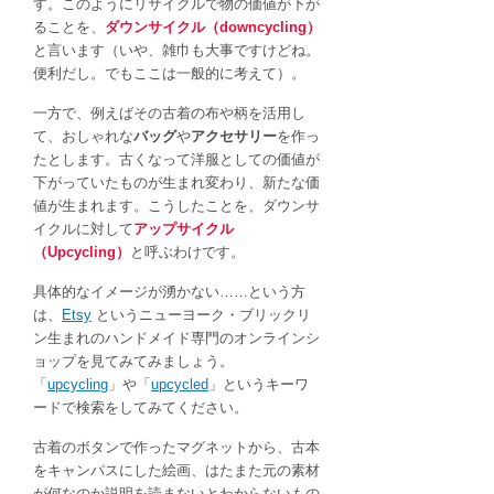
す。このようにリサイクルで物の価値が下が
ることを、
ダウンサイクル（downcycling）
と言います（いや、雑巾も大事ですけどね。
便利だし。でもここは一般的に考えて）。
一方で、例えばその古着の布や柄を活用し
て、おしゃれな
バッグ
や
アクセサリー
を作っ
たとします。古くなって洋服としての価値が
下がっていたものが生まれ変わり、新たな価
値が生まれます。こうしたことを、ダウンサ
イクルに対して
アップサイクル
（Upcycling）
と呼ぶわけです。
具体的なイメージが湧かない……という方
は、
Etsy
というニューヨーク・ブリックリ
ン生まれのハンドメイド専門のオンラインシ
ョップを見てみてみましょう。
「
upcycling
」や「
upcycled
」というキーワ
ードで検索をしてみてください。
古着のボタンで作ったマグネットから、古本
をキャンパスにした絵画、はたまた元の素材
が何なのか説明を読まないとわからないもの