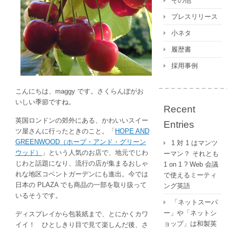
その他
が
プレスリリース
混
入？
小ネタ
さ
履歴書
く
ら
採用事例
ん
ぼ
こんにちは、maggy です。さくらんぼがお
の
いしい季節ですね。
種
Recent
明
英国ロンドンの郊外にある、かわいいスイー
Entries
か
ツ屋さんに行ったときのこと。「
HOPE AND
し
GREENWOOD（ホープ・アンド・グリーン
1 対 1 はマンツ
は
ウッド）
」という人気のお店で、地元でじわ
ーマン？ それとも
じわと話題になり、流行の店が集まるおしゃ
1 on 1 ? Web 会議
れな地区コベントガーデンにも進出。今では
で使えるミーティ
日本の PLAZA でも商品の一部を取り扱って
ング英語
いるそうです。
「ネットスーパ
ー」や「ネットシ
ディスプレイから包装紙まで、とにかくカワ
ョップ」は和製英
イイ！ ひとしきり目で見て楽しんだ後、さ