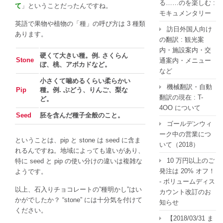
る……のを楽しむ :
て
」ということだったんですね。
モキュメンタリー
英語で果物や植物の「種」の呼び方は 3 種類
訪日外国人向け
あります。
の翻訳 : 観光案
内・施設案内・交
硬くて大きい種。例. さくらん
Stone
通案内・メニュー
ぼ、桃、アボカドなど。
など
小さくて噛めるくらい柔らかい
機械翻訳・自動
Pip
種。例. ぶどう、りんご、梨な
翻訳の現在 : T-
ど。
4OO について
Seed
胚を含んだ種子全般のこと。
ゴールデンウィ
ーク中の営業につ
ということは、pip と stone は seed に含ま
いて（2018）
れるんですね。地域によっても違いがあり、
10 万円以上のご
特に seed と pip の使い分けの違いは複雑な
発注は 20% オフ！
ようです。
- ボリュームディス
以上、石入りチョコレートの”種明かし”はい
カウント改訂のお
かがでしたか？ “stone” には十分気を付けて
知らせ
ください。
【2018/03/31 ま