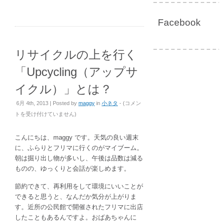
Facebook
リサイクルの上を行く
「Upcycling（アップサ
イクル）」とは？
リ
6月 4th, 2013 | Posted by
maggy
in
小ネタ
- (
コメン
サ
トを受け付けていません
)
イ
ク
こんにちは、maggy です。天気の良い週末
ル
に、ふらりとフリマに行くのがマイブーム。
の
朝は掘り出し物が多いし、午後は品数は減る
上
ものの、ゆっくりと会話が楽しめます。
を
行
節約できて、再利用をして環境にいいことが
く
できると思うと、なんだか気分が上がりま
「Upcycling（ア
す。近所の公民館で開催されたフリマに出店
ッ
したこともあるんですよ。おばあちゃんに