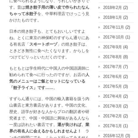
に食べられるようになり、うれしいかぎりで
す。昔は
焼き餃子用の薄い皮で作られたなん
2018年2月
(2)
ちゃって水餃子
を、中華料理店でけっこう見
2018年1月
(2)
かけたものです。
2017年11月
(2)
日本の焼き餃子も、とてもおいしいですよ
2017年10月
(1)
ね。とくに東京の神保町のすずらん通りにあ
る有名店「
スヰートポーヅ
」の焼き餃子は、
2017年9月
(4)
ときどき無性に食べたくなります。からしを
2017年8月
(8)
つけてピリっといただくのです。
2017年7月
(7)
もともとは学生時代に中国人の中国語講師に
勧められて食べに行ったのですが、お店の
人
2017年6月
(2)
気のメニューはご飯とセットになっている
2017年5月
(3)
「餃子ライス」です……
。
2017年4月
(2)
すずらん通りには、中国の輸入書籍を扱う内
山書店と東方書店があります。中国の文化、
2017年3月
(2)
歴史、語学が好きな人からプロの翻訳者や研
2017年2月
(2)
究者まで、中国・中国語に興味がある人なら
一度は訪れたい書店です。
運が良ければ、業
2017年1月
(1)
界の有名人に会えるかもしれませんよ！
ラ
2016年12月
(3)
ンチの時間にでも、ふらっと行ってみません