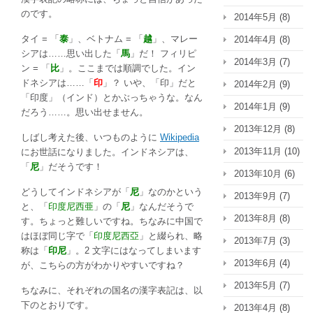
のです。
2014年5月
(8)
タイ = 「
泰
」、ベトナム = 「
越
」、マレー
2014年4月
(8)
シアは……思い出した「
馬
」だ！ フィリピ
2014年3月
(7)
ン = 「
比
」。ここまでは順調でした。イン
ドネシアは……「
印
」？ いや、「印」だと
2014年2月
(9)
「印度」（インド）とかぶっちゃうな。なん
2014年1月
(9)
だろう……。思い出せません。
2013年12月
(8)
しばし考えた後、いつものように
Wikipedia
2013年11月
(10)
にお世話になりました。インドネシアは、
「
尼
」だそうです！
2013年10月
(6)
どうしてインドネシアが「
尼
」なのかという
2013年9月
(7)
と、「
印度尼西亜
」の「
尼
」なんだそうで
2013年8月
(8)
す。ちょっと難しいですね。ちなみに中国で
はほぼ同じ字で「
印度尼西亞
」と綴られ、略
2013年7月
(3)
称は「
印尼
」。2 文字にはなってしまいます
2013年6月
(4)
が、こちらの方がわかりやすいですね？
2013年5月
(7)
ちなみに、それぞれの国名の漢字表記は、以
下のとおりです。
2013年4月
(8)