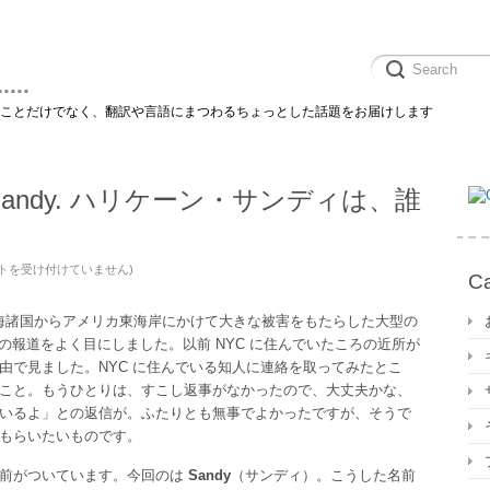
....
のことだけでなく、翻訳や言語にまつわるちょっとした話題をお届けします
cane Sandy. ハリケーン・サンディは、誰
トを受け付けていません
)
Ca
ane
ブ海諸国からアメリカ東海岸にかけて大きな被害をもたらした大型の
の報道をよく目にしました。以前 NYC に住んでいたころの近所が
k 経由で見ました。NYC に住んでいる知人に連絡を取ってみたとこ
こと。もうひとりは、すこし返事がなかったので、大丈夫かな、
いるよ」との返信が。ふたりとも無事でよかったですが、そうで
もらいたいものです。
名前がついています。今回のは
Sandy
（サンディ）。こうした名前