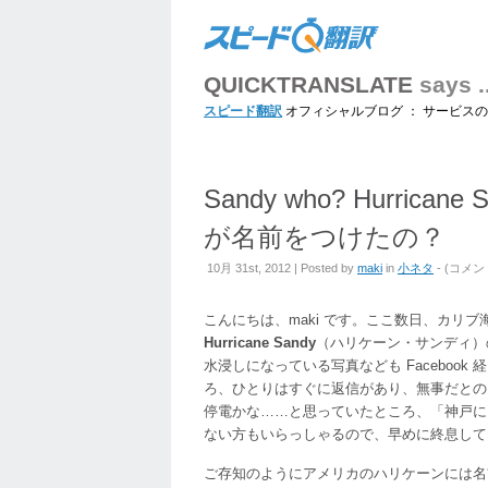
QUICKTRANSLATE
says ..
スピード翻訳
オフィシャルブログ ： サービス
Sandy who? Hurri
が名前をつけたの？
Sandy
10月 31st, 2012 | Posted by
maki
in
小ネタ
- (
コメン
who?
Hurric
こんにちは、maki です。ここ数日、カリ
Sandy.
Hurricane Sandy
（ハリケーン・サンディ）
ハ
水浸しになっている写真なども Faceboo
リ
ろ、ひとりはすぐに返信があり、無事だとの
ケ
停電かな……と思っていたところ、「神戸に
ー
ない方もいらっしゃるので、早めに終息して
ン・
ご存知のようにアメリカのハリケーンには
サ