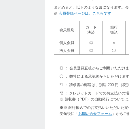
まとめると、以下のような形になります。会
※
会員登録ページは、こちらです
カード
銀行
会員種別
決済
振込
個人会員
◎
×
法人会員
◎
◯
◎ ： 会員登録直後からご利用いただけ
◯ ： 弊社による承認後からいただけま
*1 ： 請求書の郵送は、別途 200 円（
*2 ： クレジットカードでのお支払いの
※ 領収書（PDF）の自動発行について
※※ 銀行振込でのお支払いいただいた
受領後に「
お問い合せフォーム
」からご