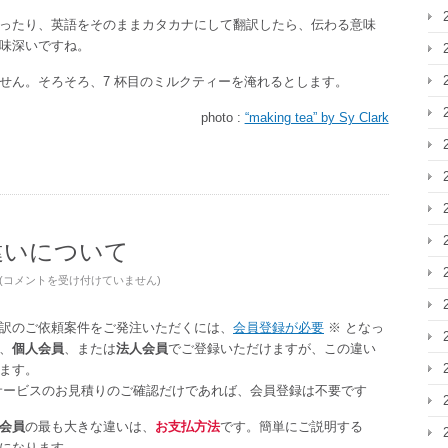
ったり、英語をそのままカタカナにして翻訳したら、伝わる意味
味深いですね。
せん。そろそろ、7 杯目のミルクティーを淹れるとします。
photo :
“making tea” by Sy Clark
違いについて
個
(
コメントを受け付けていません
)
人
会
訳のご依頼案件をご発注いただくには、
会員登録が必要
※ となっ
員、
、
個人会員
、または
法人会員
でご登録いただけますが、この違い
法
ます。
人
サービスのお見積りのご確認だけであれば、会員登録は不要です
会
会員
員
の最も大きな違いは、
お支払方法
です。簡単にご説明する
になります。
の