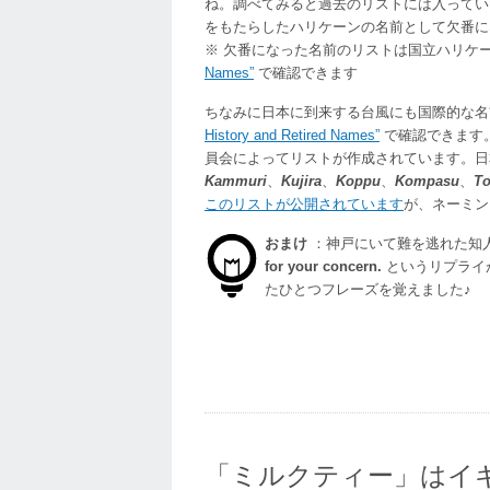
ね。調べてみると過去のリストには入っていた
をもたらしたハリケーンの名前として欠番に
※ 欠番になった名前のリストは国立ハリケ
Names”
で確認できます
ちなみに日本に到来する台風にも国際的な
History and Retired Names”
で確認できます。
員会によってリストが作成されています。日
Kammuri
、
Kujira
、
Koppu
、
Kompasu
、
To
このリストが公開されています
が、ネーミン
おまけ
：神戸にいて難を逃れた知
for your concern.
というリプライ
たひとつフレーズを覚えました♪
「ミルクティー」はイ