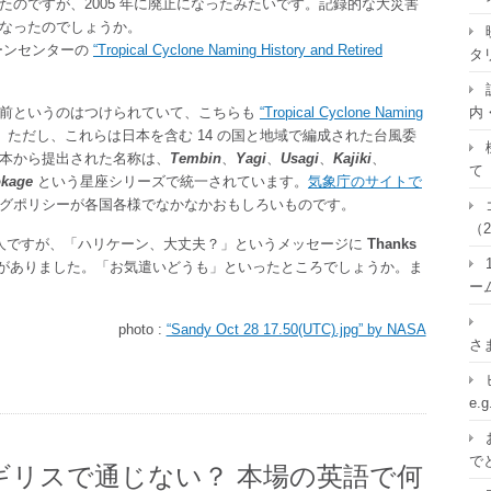
のですが、2005 年に廃止になったみたいです。記録的な大災害
なったのでしょうか。
ーンセンターの
“Tropical Cyclone Naming History and Retired
タ
名前というのはつけられていて、こちらも
“Tropical Cyclone Naming
内
ただし、これらは日本を含む 14 の国と地域で編成された台風委
本から提出された名称は、
Tembin
、
Yagi
、
Usagi
、
Kajiki
、
て
kage
という星座シリーズで統一されています。
気象庁のサイトで
グポリシーが各国各様でなかなかおもしろいものです。
（2
人ですが、「ハリケーン、大丈夫？」というメッセージに
Thanks
がありました。「お気遣いどうも」といったところでしょうか。ま
ー
photo :
“Sandy Oct 28 17.50(UTC).jpg” by NASA
さ
e.
で
ギリスで通じない？ 本場の英語で何