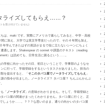
タライズしてもらえ……？
トを受け付けていません
)
にちは、maki です。実際にアメリカで暮らしてみると、中学・高校
 年間に加え、大学では英文学専攻だったので、その 4 年間も加え、
 10 年学んできたはずの英語がまるで役に立たないシーンにちょく
遭遇します。Shakespear の sonnet や課題のテキスト（reading
ignment）は読めても、日常生活に困るという……。
先の学校に向かったその日、初日ということで、学事部のようなセ
ョンに行って、学籍登録をするというタスクがありました。担当の
書類を提出すると、「
そこのタバコ屋でノータライズしてもらえ
」
う謎の指令が出ました。ノータライズ？ タバコ屋？ ちんぷんかんぷ
す。
そも「
ノータライズ
」の意味がわかりません。そして、学籍登録と
のタバコ屋の関連がまったくわかりません。タバコ屋に行くと、正
でしょうか……。？？？な思いのまま、通りの向かいのタバコ屋