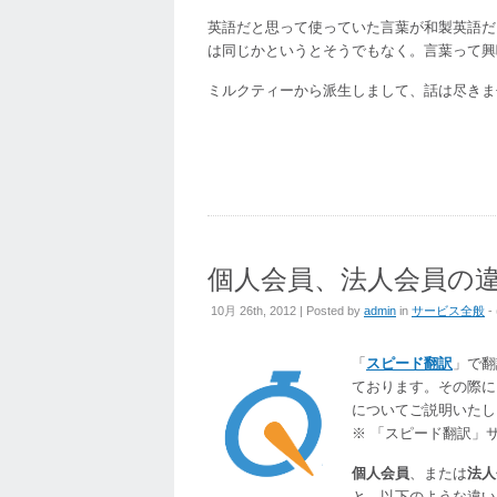
語
英語だと思って使っていた言葉が和製英語だ
で
は同じかというとそうでもなく。言葉って興
何
ミルクティーから派生しまして、話は尽きま
と
言
う？
は
個人会員、法人会員の
10月 26th, 2012 | Posted by
admin
in
サービス全般
- 
「
スピード翻訳
」で翻
ております。その際に
についてご説明いたし
※ 「スピード翻訳」
個人会員
、または
法人
と、以下のような違い