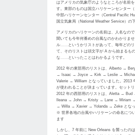
はアメリカの気象庁のようなところが名前を
ン
す。東部のものは国立ハリケーンセンター（Natio
デ
中部ハリケーンセンター（Central Pacific
ィ
国立気象局（National Weather Servi
は、
誰
アメリカのハリケーンの名前は、人名なので
が
聞いても今年何番めの台風なのかわかりませ
名
ル……というかリストがあって、毎年どのリ
前
て、そのリストは頭文字が A から始まるも
を
な……といったことはわかるようです。
つ
け
2012 年の東部用のリストは、Alberto → Beryl → C
た
→ Isaac → Joyce → Kirk → Leslie → Mich
の？
Valerie → William となっていました。20
は
が使われることが決まっています。セットリ
2012 年の西部用のリストは、Aletta → Bud → Carl
Ileana → John → Kristy → Lane → Miriam 
→ Willa → Xavier → Yolanda → Zek
※ 世界各地の台風やハリケーンの命名については、
ます
しかし、7 年前に New Orleans を襲ったの