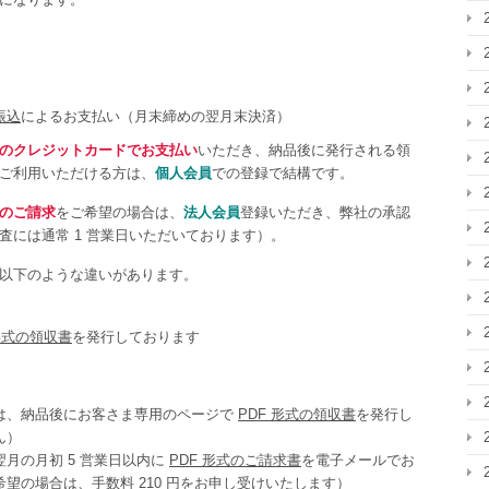
違
い
に
つ
い
振込
によるお支払い（月末締めの翌月末決済）
て
のクレジットカードでお支払い
いただき、納品後に発行される領
は
てご利用いただける方は、
個人会員
での登録で結構です。
のご請求
をご希望の場合は、
法人会員
登録いただき、弊社の承認
には通常 1 営業日いただいております）。
以下のような違いがあります。
 形式の領収書
を発行しております
は、納品後にお客さま専用のページで
PDF 形式の領収書
を発行し
ん）
月の月初 5 営業日以内に
PDF 形式のご請求書
を電子メールでお
望の場合は、手数料 210 円をお申し受けいたします）