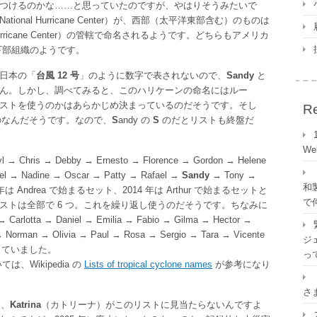
つけるのかな……と思っていたのですが、やはりそうみたいで
nal Hurricane Center）が、西部（太平洋東部含む）のものは
 Hurricane Center）の管轄で命名されるようです。どちらもアメリカ
ce）の下部組織のようです。
日本の「
台風 12 号
」のように数字で表されないので、
Sandy
と
ん。しかし、調べてみると、このハリケーンの命名にはルー
ストを使うのかはあらかじめ決まっているのだそうです。そし
Re
のなんだそうです。なので、
S
andy の
S
のだとリストも終盤だ
W
hris → Debby → Ernesto → Florence → Gordon → Helene
ael → Nadine → Oscar → Patty → Rafael →
Sandy
→ Tony →
和
13 年は Andrea で始まるセット、2014 年は Arthur で始まるセットと
で
ストは全部で 6 つ。これを繰り返し使うのだそうです。ちなみに
otta → Daniel → Emilia → Fabio → Gilma → Hector →
→ Norman → Olivia → Paul → Rosa → Sergio → Tara → Vicente
ジェ
e となっていました。
っ
Wikipedia の
Lists of tropical cyclone names
が参考になり
さ
は、
Katrina
（カトリーナ）がこのリストに見当たらないんですよ