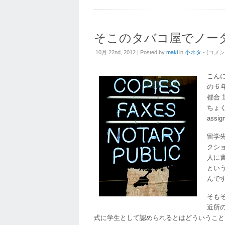
そこのタバコ屋でノー
そ
10月 22nd, 2012 | Posted by
maki
in
小ネタ
- (
コメン
こ
の
こん
タ
の 6
バ
都合
コ
ちょく
屋
ass
で
留学
ノ
クシ
ー
人に
タ
とい
ラ
んで
イ
ズ
そも
し
近所
て
式に学生として認められるとはどういうこと
も