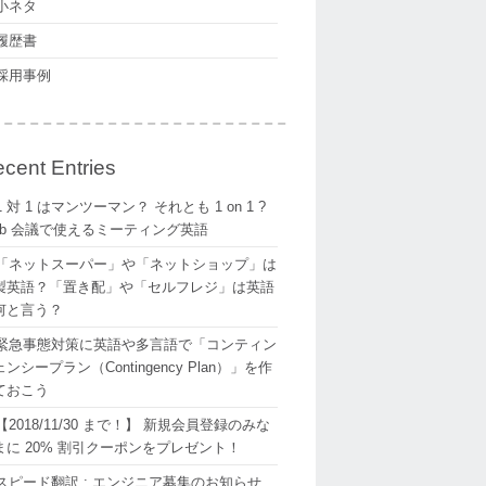
小ネタ
履歴書
採用事例
cent Entries
1 対 1 はマンツーマン？ それとも 1 on 1 ?
eb 会議で使えるミーティング英語
「ネットスーパー」や「ネットショップ」は
製英語？「置き配」や「セルフレジ」は英語
何と言う？
緊急事態対策に英語や多言語で「コンティン
ンシープラン（Contingency Plan）」を作
ておこう
【2018/11/30 まで！】 新規会員登録のみな
まに 20% 割引クーポンをプレゼント！
スピード翻訳 : エンジニア募集のお知らせ