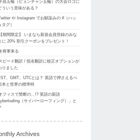
平昌五輪（ピョンチャン五輪）の大会ロゴに
どういう意味がある？
Twitter や Instagram でお馴染みの #（ハッ
ュタグ）
【期間限定】 いまなら新規会員登録のみな
まに 20% 割引クーポンをプレゼント！
冬将軍来る
スピード翻訳 / 指名翻訳に校正オプションが
わりました
JST、GMT、UTCとは？ 英語で押さえるべ
日本と世界の標準時
オフィスで禁断の…!? 英語の新語
yberloafing（サイバーローフィング）」と
？
nthly Archives