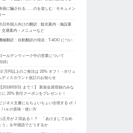
映画に騙される……のを楽しむ : モキュメン
リー
訪日外国人向けの翻訳 : 観光案内・施設案
・交通案内・メニューなど
機械翻訳・自動翻訳の現在 : T-4OO につい
ゴールデンウィーク中の営業について
018）
10 万円以上のご発注は 20% オフ！ - ボリュ
ムディスカウント改訂のお知らせ
【2018/03/31 まで！】 新規会員登録のみな
まに 20% 割引クーポンをプレゼント！
ビジネス文書にもちょいちょい出現する cf. /
g. / i.e.の意味・使い方
お正月が 2 回ある！？ 「あけましておめ
とう」を中国語でどうするか