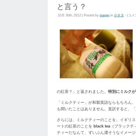
と言う？
「ミ
10月 30th, 2012 | Posted by
maggy
in
小ネタ
- (
コメ
ル
ク
テ
ィ
ー」
は
イ
ギ
リ
ス
で
の紅茶？」と返されました。
特別にミルクが
通
じ
「ミルクティー」が和製英語ならもちろん、
な
も聞いたことはありません。直訳すると、「
い？
本
さらには、ミルクティーのことを、イギリ
場
ートの紅茶のことを
black tea
（ブラックテ
の
ティーだなんて、ずいぶん濃そうなイメージ
英