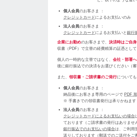
個人会員
のお客さま ：
クレジットカード
によるお支払いのみ
法人会員
のお客さま ：
クレジットカード
によるお支払いと
銀行
企業にお勤め
のお客さまで、
決済時はご自身
収書（PDF）で立替の経費精算の証憑とし
個人の一時的な立替ではなく、
会社・部署へ
後に銀行振込での決済をお選びください（審査
また、
領収書・ご請求書のご発行
についても
個人会員
のお客さま ：
納品後にお客さま専用のページで
PDF
※ 手書きでの領収書発行は承りかねます
法人会員
のお客さま ：
クレジットカードによるお支払いの場合
ております（ご請求書の発行はありませ
銀行振込でのお支払いの場合
は、ご利用翌
送りしております（郵送でのご送付をご希