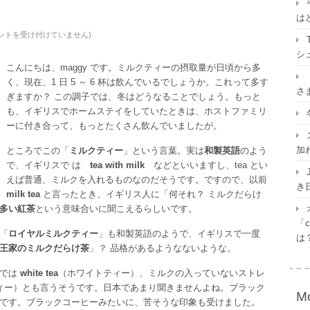
は
ントを受け付けていません
)
シ
こんにちは、maggy です。ミルクティーの摂取量が日頃から多
く、現在、1 日 5 ～ 6 杯は飲んでいるでしょうか。これって多す
さ
ぎますか？ この調子では、冬はどうなることでしょう。もっと
も、イギリスでホームステイをしていたときは、ホストファミリ
ーに付き合って、もっとたくさん飲んでいましたが。
加
ところでこの「
ミルクティー
」という言葉。実は
和製英語
のよう
で、イギリスで は
tea with milk
などといいますし、tea とい
えば普通、ミルクを入れるものなのだそうです。ですので、以前
き
milk tea
と言ったとき、イギリス人に「何それ？ ミルクだらけ
多い紅茶
という意味合いに聞こえるらしいです。
「c
「
ロイヤルミルクティー
」も和製英語のようで、イギリスで一度
は
王家のミルクだらけ茶
」？ 品格があるようなないような。
スでは
white tea
（ホワイトティー）、ミルクの入っていないストレ
ィー）とも言うそうです。日本であまり聞きませんよね。ブラック
Mo
です。ブラックコーヒーみたいに、苦そうな印象も受けました。