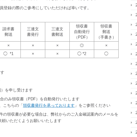
員登録の際のご参考にしていただければ幸いです。
領収書
領収書
請求書
三連文
三連文
自動発行
郵送
郵送
書発行
書郵送
（PDF）
（手書き）
×
×
×
◎
×
◯ *1
×
×
◯ *2
◯
ます
す
税別）を申し受けます
場合のみ領収書（PDF）を自動発行いたします
は、こちらの「
領収書発行を承っております
」をご参照ください
案件の領収書が必要な場合は、弊社からのご入金確認案内のメールを
依頼いただくようお願いいたします