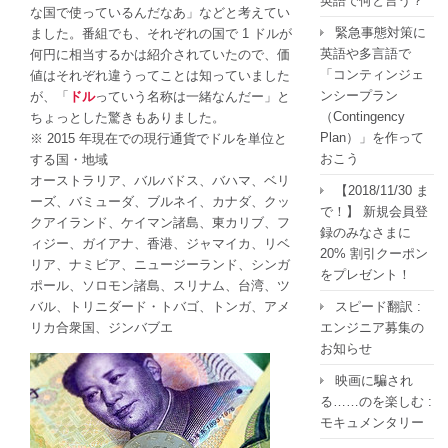
英語で何と言う？
な国で使っているんだなあ」などと考えてい
緊急事態対策に
ました。番組でも、それぞれの国で 1 ドルが
英語や多言語で
何円に相当するかは紹介されていたので、価
「コンティンジェ
値はそれぞれ違うってことは知っていました
ンシープラン
が、「
ドル
っていう名称は一緒なんだー」と
（Contingency
ちょっとした驚きもありました。
Plan）」を作って
※ 2015 年現在での現行通貨でドルを単位と
おこう
する国・地域
オーストラリア、バルバドス、バハマ、ベリ
【2018/11/30 ま
ーズ、バミューダ、ブルネイ、カナダ、クッ
で！】 新規会員登
クアイランド、ケイマン諸島、東カリブ、フ
録のみなさまに
ィジー、ガイアナ、香港、ジャマイカ、リベ
20% 割引クーポン
リア、ナミビア、ニュージーランド、シンガ
をプレゼント！
ポール、ソロモン諸島、スリナム、台湾、ツ
スピード翻訳 :
バル、トリニダード・トバゴ、トンガ、アメ
エンジニア募集の
リカ合衆国、ジンバブエ
お知らせ
映画に騙され
る……のを楽しむ :
モキュメンタリー