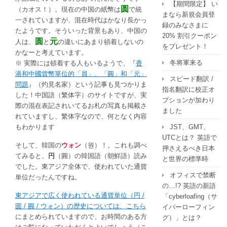
【期間限定】 い
圆
（カオス！）。現在の中国の紙幣は
で統
まなら新規会員登
一されていますが、混在時代はかなり長かっ
録のみなさまに
たようです。そういった背景もあり、中国の
20% 割引クーポン
圆
元
人は、
と
の違いにあまり頓着しないの
をプレゼント！
かなーと考えています。
冬将軍来る
※ 実際には頓着する人もいるようで、『
香
港和中國貨幣單位的「員」、「圓」和「元」
スピード翻訳 /
問題
』（灼見名家）という記事も見つかりま
指名翻訳に校正オ
した！中国語（繁体字）のサイトですが、実
プションが加わり
際の混在表記されいてるお札の写真も掲載さ
ました
れていますし、繁体字なので、何となく内容
JST、GMT、
もわかります
UTCとは？ 英語で
そして、韓国の
ウォン
（원）！。これも調べ
押さえるべき日本
てみると、
円
（圓）の韓国語（朝鮮語）読み
と世界の標準時
でした。東アジア全体で、使われていた通貨
オフィスで禁断
単位だったんですね。
の…!? 英語の新語
東アジアで広く使われている通貨単位（円 /
「cyberloafing（サ
圆 / 圓 / ウォン）の歴史については、こちら
イバーローフィン
にまとめられていますので、お時間のある方
グ）」とは？