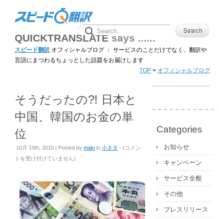
QUICKTRANSLATE
says ......
スピード翻訳
オフィシャルブログ ： サービスのことだけでなく、翻訳や
言語にまつわるちょっとした話題をお届けします
TOP
>
オフィシャルブログ
そうだったの?! 日本と
中国、韓国のお金の単
Categories
位
お知らせ
そ
10月 19th, 2015 | Posted by
maki
in
小ネタ
- (
コメン
う
トを受け付けていません
)
キャンペーン
だ
っ
サービス全般
た
その他
の?!
日
プレスリリース
本