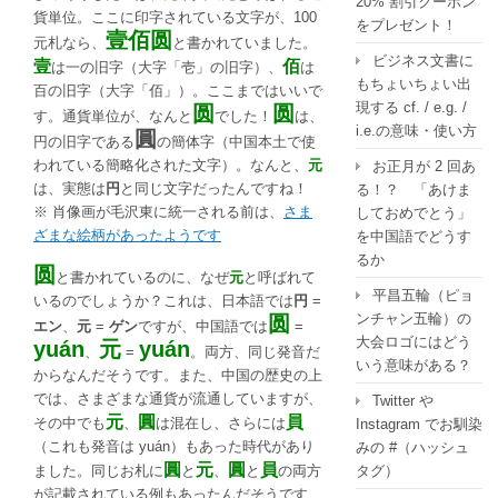
20% 割引クーポン
貨単位。ここに印字されている文字が、100
をプレゼント！
壹佰圆
元札なら、
と書かれていました。
ビジネス文書に
壹
佰
は
一
の旧字（大字「壱」の旧字）、
は
もちょいちょい出
百
の旧字（大字「佰」）。ここまではいいで
現する cf. / e.g. /
圆
圆
す。通貨単位が、なんと
でした！
は、
i.e.の意味・使い方
圓
円
の旧字である
の簡体字（中国本土で使
われている簡略化された文字）。なんと、
元
お正月が 2 回あ
は、実態は
円
と同じ文字だったんですね！
る！？ 「あけま
※ 肖像画が毛沢東に統一される前は、
さま
しておめでとう」
ざまな絵柄があったようです
を中国語でどうす
るか
圆
と書かれているのに、なぜ
元
と呼ばれて
平昌五輪（ピョ
いるのでしょうか？これは、日本語では
円
=
ンチャン五輪）の
圆
エン
、
元
=
ゲン
ですが、中国語では
=
大会ロゴにはどう
yuán
元
yuán
、
=
。両方、同じ発音だ
いう意味がある？
からなんだそうです。また、中国の歴史の上
では、さまざまな通貨が流通していますが、
Twitter や
元
圓
員
その中でも
、
は混在し、さらには
Instagram でお馴染
（これも発音は yuán）もあった時代があり
みの #（ハッシュ
圓
元
圓
員
タグ）
ました。同じお札に
と
、
と
の両方
が記載されている例もあったんだそうです