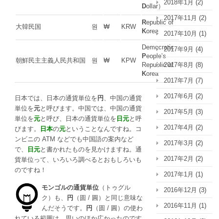
2018年1月
(2)
D
ollar）
2017年11月
(2)
R
epublic of
大韓民国
원
₩
KRW
K
orea
2017年10月
(1)
Democratic
2017年9月
(4)
P
eople’s
朝鮮民主主義人民共和国
원
₩
KPW
2017年8月
(8)
Republic of
K
orea
2017年7月
(7)
2017年6月
(2)
日本では、日本の通貨単位を
円
、中国の通貨
単位を
元
と呼びます。中国では、中国の通貨
2017年5月
(3)
単位を
元
と呼び、日本の通貨単位を
日元
と呼
2017年4月
(2)
びます。
日本
の
元
ということなんですね。コ
ンビニの ATM などでも中国語の案内など
2017年3月
(2)
で、
日元
と書かれたものを見かけますね。通
2017年2月
(2)
貨単位って、いろいろ調べるとおもしろいも
のですね！
2017年1月
(1)
モンゴルの通貨単位
（トゥグル
2016年12月
(3)
ク）も、
円
（圆 / 圓）と同じ意味な
2016年11月
(1)
んだそうです。
円
（圆 / 圓）の使わ
れている範囲は、思いのほか広かったのです