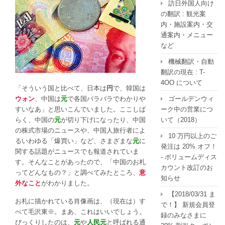
訪日外国人向け
の翻訳 : 観光案
内・施設案内・交
通案内・メニュー
など
機械翻訳・自動
翻訳の現在 : T-
4OO について
「そういう国と比べて、日本は
円
で、韓国は
ゴールデンウィ
ウォン
、中国は
元
で各国バラバラでわかりや
ーク中の営業につ
すいなあ」と思いこんでいました。ここしば
いて（2018）
らく、中国の
元
が切り下げになったり、中国
の株式市場のニュースや、中国人旅行者によ
10 万円以上のご
るいわゆる「爆買い」など、さまざまな
元
に
発注は 20% オフ！
関する話題がニュースでも報道されていま
- ボリュームディス
す。そんなことがあったので、「中国のお札
カウント改訂のお
ってどんなもの？」と調べてみたところ、
意
知らせ
外なこと
がわかりました。
【2018/03/31 ま
お札に描かれている肖像画は、（現在は）す
で！】 新規会員登
べて毛沢東※。まあ、これはいいでしょう。
録のみなさまに
びっくりしたのは、
元
や
人民元
と呼ばれる通