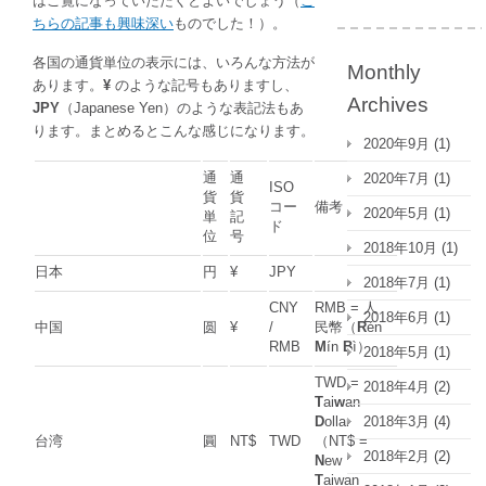
はご覧になっていただくとよいでしょう（
こ
ちらの記事も興味深い
ものでした！）。
各国の通貨単位の表示には、いろんな方法が
Monthly
あります。
¥
のような記号もありますし、
Archives
JPY
（Japanese Yen）のような表記法もあ
ります。まとめるとこんな感じになります。
2020年9月
(1)
通
通
2020年7月
(1)
ISO
貨
貨
コー
備考
2020年5月
(1)
単
記
ド
位
号
2018年10月
(1)
日本
円
¥
JPY
2018年7月
(1)
CNY
RMB = 人
2018年6月
(1)
中国
圆
¥
/
民幣（
R
én
RMB
M
ín
B
ì）
2018年5月
(1)
TWD =
2018年4月
(2)
T
ai
w
an
2018年3月
(4)
D
ollar
台湾
圓
NT$
TWD
（NT$ =
2018年2月
(2)
N
ew
T
aiwan