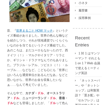
小ネタ
と
中
履歴書
国、
採用事例
韓
国
の
昔、『
世界まるごと HOW マッチ
』というク
お
イズ番組がありました。世界の色んな物など
Recent
金
を紹介しつつ、それが現地通貨でいくらぐら
Entries
の
いなのかを当てるというクイズ番組でした。
単
あのころは、まだユーロもなかったので、西
1 対 1 はマンツ
位
ドイツ（！）・マルクやイタリア・リラと
ーマン？ それとも
は
か、ギリシャ・ドラクマなんてのもありまし
1 on 1 ? Web 会議
た。ブラジル・レアル、ソビエト（！）・ル
で使えるミーティ
ーブル……などなど。こども心にも「世界に
ング英語
はいろんな通貨単位があるんだなあ」などと
思いながら、世界のお金を収集したいな
「ネットスーパ
ぁ……なんて考えていました。
ー」や「ネットシ
ョップ」は和製英
そんな中で、
カナダ・
ドル
、
オーストラリ
語？「置き配」や
ア・
ドル
、
ニュージーランド・
ドル
、
香港・
「セルフレジ」は
ドル
なども登場しましたが、「
ドル
って色ん