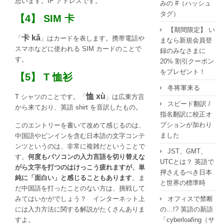
思います。IP アドレスです。
みの #（ハッシュ
タグ）
【4】 SIM 卡
【期間限定】 い
卡 kǎ
「
」はカードを表します。携帯電話や
まなら新規会員登
スマホなどに使われる SIM カードのことで
録のみなさまに
す。
20% 割引クーポン
をプレゼント！
【5】 T 恤衫
冬将軍来る
恤 xù
T シャツのことです。「
」は広東方言
スピード翻訳 /
から来ており、英語 shirt を音訳したもの。
指名翻訳に校正オ
プションが加わり
このエントリーを書いて改めて感じるのは、
ました
中国語やピンインを含む日本語の文字コンテ
ンツというのは、非常に複雑だということで
JST、GMT、
す。
何度もパソコンの入力言語を切り替えな
UTCとは？ 英語で
がら文字を打つのはけっこう疲れますが、単
押さえるべき日本
純に「面白い」と感じることもあります
。ま
と世界の標準時
だ中国語を打ったことのない方は、挑戦して
みてはいかがでしょう？ インターネット上
オフィスで禁断
には入力方法に関する解説がたくさんありま
の…!? 英語の新語
すよ。
「cyberloafing（サ