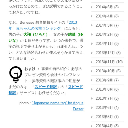
多いようです。お互いのことや文化を語るき
っかけになるので、ぜひ説明できるようにし
2014年5月
(8)
ておきたいですね。
2014年4月
(8)
なお、Benesse 教育情報サイトの「
2013
2014年3月
(7)
年 赤ちゃんの名前ランキング
」によると、
男の子が
大翔（ひろと）
、女の子が
結菜（ゆ
2014年2月
(9)
いな）
が 1 位だそうです。いつか海外で、漢
2014年1月
(9)
字の説明で盛り上がるかもしれませんね。つ
い、どんな語呂合わせが作れそうかまで考え
2013年12月
(8)
てしまいました。
2013年11月
(10)
おまけ
： 事業の自己紹介に必須の
2013年10月
(6)
プレゼン資料や会社のパンフレッ
2013年9月
(7)
ト、参考資料の翻訳版のご用意が
まだの方は、「
スピード翻訳
」の「
スピード
2013年8月
(8)
翻訳
」サービスにお任せください。
2013年7月
(3)
photo :
“Japanese name tag” by Angus
2013年6月
(4)
Fraser
2013年5月
(7)
2013年4月
(8)