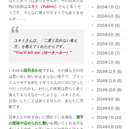
などと言うではありませんか。その日本人女
性の名前は
ユキミ（Yukimi）
さんと言うそ
2015年7月
(1)
うです。そんなに覚えやすそうでもありませ
2015年6月
(5)
んが……。
2015年5月
(4)
2015年4月
(8)
ユキミさんは、「二度と忘れない覚え
2015年3月
(8)
方」を教えてくれたからです。
“You’ll kill me（ゆーきーみー）”
2015年2月
(7)
2015年1月
(6)
いわゆる
語呂合わせ
ですね。その後もその方
2014年12月
(6)
は思い出し笑いが止まらない様子で、ブラッ
2014年11月
(5)
クユーモアを好むイギリス人のツボにぴった
りだったのかも。わたしの名前は恐らく全く
2014年10月
(8)
覚えてもらえなかったような。ユキミさん、
2014年9月
(6)
お会いしたことはありませんが、あなたに完
敗です。
2014年8月
(8)
日本人との付き合いに慣れている場合、
漢字
2014年7月
(10)
の意味や込められた願い
を聞いてくれる方も
2014年6月
(10)