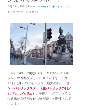
3
3月 14th, 2014 | Posted by
maggy
in
小ネタ
- (
コメン
月
トを受け付けていません
)
17
日
は
セ
ン
ト
パ
ト
リ
ッ
ク
こんにちは、maggy です。ただいまアイル
ス
ランドの首都ダブリンに来ています。3 月
デ
17 日（月）のアイルランド最大の祝日「
セ
ー！
ントパトリックスデー（聖パトリックの日／
ア
St. Patrick’s Day）」
を控え、ダブリンでは
イ
今週末から特別な催し物が続々と開催されて
ル
います。
ラ
ン