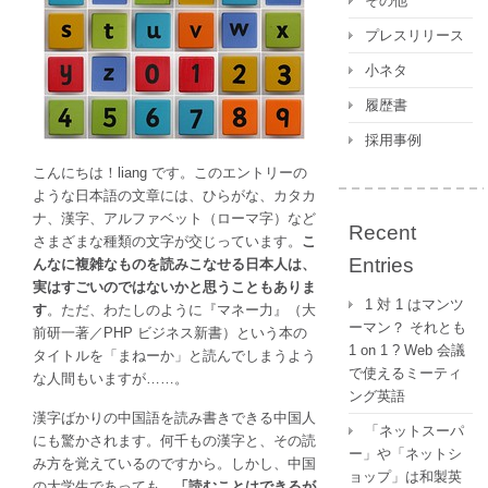
その他
ァ
ベ
プレスリリース
ッ
小ネタ
ト
は
履歴書
採用事例
こんにちは！liang です。このエントリーの
ような日本語の文章には、ひらがな、カタカ
ナ、漢字、アルファベット（ローマ字）など
Recent
さまざまな種類の文字が交じっています。
こ
Entries
んなに複雑なものを読みこなせる日本人は、
実はすごいのではないかと思うこともありま
1 対 1 はマンツ
す
。ただ、わたしのように『マネー力』（大
ーマン？ それとも
前研一著／PHP ビジネス新書）という本の
1 on 1 ? Web 会議
タイトルを「まねーか」と読んでしまうよう
で使えるミーティ
な人間もいますが……。
ング英語
漢字ばかりの中国語を読み書きできる中国人
「ネットスーパ
にも驚かされます。何千もの漢字と、その読
ー」や「ネットシ
み方を覚えているのですから。しかし、中国
ョップ」は和製英
の大学生であっても、
「読むことはできるが