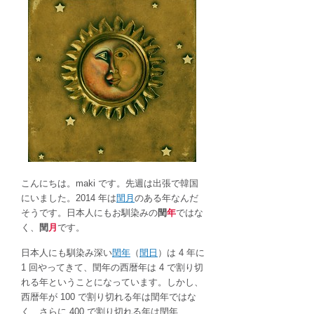
年
で
は
な
く、
閏
月！
は
こんにちは。maki です。先週は出張で韓国
にいました。2014 年は
閏月
のある年なんだ
そうです。日本人にもお馴染みの
閏
年
ではな
く、
閏
月
です。
日本人にも馴染み深い
閏年
（
閏日
）は 4 年に
1 回やってきて、閏年の西暦年は 4 で割り切
れる年ということになっています。しかし、
西暦年が 100 で割り切れる年は閏年ではな
く、さらに 400 で割り切れる年は閏年