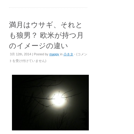
満月はウサギ、それと
も狼男？ 欧米が持つ月
のイメージの違い
満
3月 12th, 2014 | Posted by
maggy
in
小ネタ
- (
コメン
月
トを受け付けていません
)
は
ウ
サ
ギ、
そ
れ
と
も
狼
男？
欧