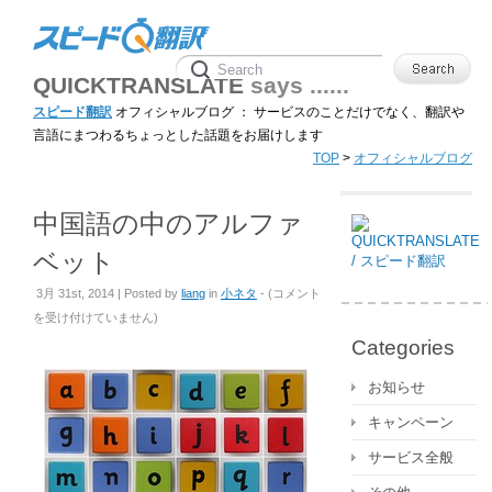
QUICKTRANSLATE
says ......
スピード翻訳
オフィシャルブログ ： サービスのことだけでなく、翻訳や
言語にまつわるちょっとした話題をお届けします
TOP
>
オフィシャルブログ
中国語の中のアルファ
ベット
中
3月 31st, 2014 | Posted by
liang
in
小ネタ
- (
コメント
国
を受け付けていません
)
語
Categories
の
中
お知らせ
の
キャンペーン
ア
ル
サービス全般
フ