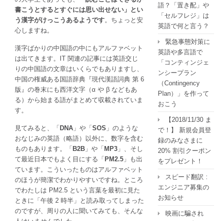
語？「置き配」や
書こうとするとすぐには思い出せない」とい
「セルフレジ」は
う漢字がけっこうあるようです
。ちょっと安
英語で何と言う？
心しますね。
緊急事態対策に
漢字ばかりの中国語の中にもアルファベット
英語や多言語で
は出てきます。IT 関連の記事には英語交じ
「コンティンジェ
りの中国語の文章はいくらでもありますし、
ンシープラン
中国の権威ある国語辞典『現代漢語詞典 第 6
（Contingency
版』の巻末にも西洋文字（α や β などもあ
Plan）」を作って
る）から始まる語がまとめて収載されていま
おこう
す。
【2018/11/30 ま
見てみると、「
DNA
」や「
SOS
」のような
で！】 新規会員登
おなじみの英語（略語）以外に、数字を含む
録のみなさまに
ものもあります。「
B2B
」や「
MP3
」、そし
20% 割引クーポン
て最近日本でもよく目にする「
PM2.5
」も出
をプレゼント！
ています。こういったものはアルファベット
スピード翻訳 :
のほうが簡潔でわかりやすいですね。ところ
エンジニア募集の
でわたしは PM2.5 という言葉を最初に見た
お知らせ
ときに「午後 2 時半」と読み取ってしまった
のですが、周りの人に聞いてみても、そんな
映画に騙され