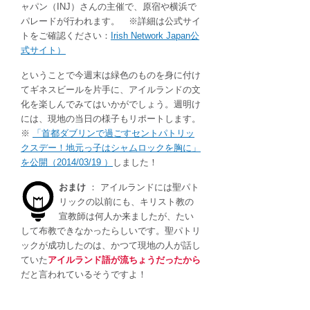
ャパン（INJ）さんの主催で、原宿や横浜で
パレードが行われます。 ※詳細は公式サイ
トをご確認ください：
Irish Network Japan公
式サイト）
ということで今週末は緑色のものを身に付け
てギネスビールを片手に、アイルランドの文
化を楽しんでみてはいかがでしょう。週明け
には、現地の当日の様子もリポートします。
※
「首都ダブリンで過ごすセントパトリッ
クスデー！地元っ子はシャムロックを胸に」
を公開（2014/03/19 ）
しました！
おまけ
： アイルランドには聖パト
リックの以前にも、キリスト教の
宣教師は何人か来ましたが、たい
して布教できなかったらしいです。聖パトリ
ックが成功したのは、かつて現地の人が話し
ていた
アイルランド語が流ちょうだったから
だと言われているそうですよ！