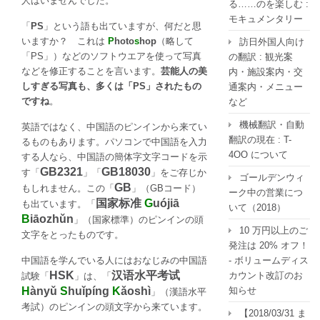
人はいませんでした。
る……のを楽しむ :
モキュメンタリー
「
PS
」という語も出ていますが、何だと思
いますか？ これは
P
hoto
s
hop
（略して
訪日外国人向け
「PS」）などのソフトウエアを使って写真
の翻訳 : 観光案
などを修正することを言います。
芸能人の美
内・施設案内・交
しすぎる写真も、多くは「PS」されたもの
通案内・メニュー
ですね
。
など
機械翻訳・自動
英語ではなく、中国語のピンインから来てい
翻訳の現在 : T-
るものもあります。パソコンで中国語を入力
4OO について
する人なら、中国語の簡体字文字コードを示
GB2321
GB18030
す「
」「
」をご存じか
ゴールデンウィ
GB
もしれません。この「
」（GBコード）
ーク中の営業につ
国家标准
G
uójiā
も出ています。「
いて（2018）
B
iāozhǔn
」（国家標準）のピンインの頭
10 万円以上のご
文字をとったものです。
発注は 20% オフ！
中国語を学んでいる人にはおなじみの中国語
- ボリュームディス
HSK
汉语水平考试
カウント改訂のお
試験「
」は、「
H
ànyǔ
S
huǐpíng
K
ǎoshì
知らせ
」（漢語水平
考試）のピンインの頭文字から来ています。
【2018/03/31 ま