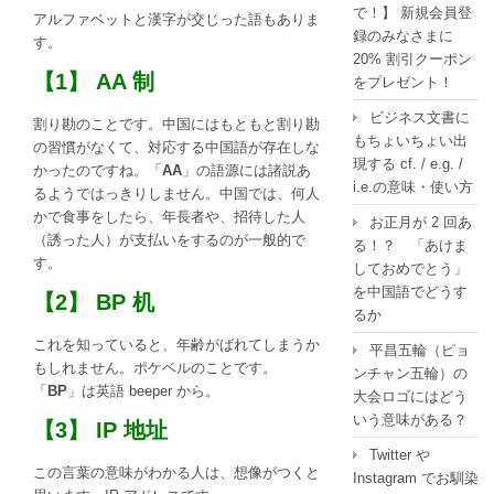
で！】 新規会員登
アルファベットと漢字が交じった語もありま
録のみなさまに
す。
20% 割引クーポン
【1】 AA 制
をプレゼント！
ビジネス文書に
割り勘のことです。中国にはもともと割り勘
もちょいちょい出
の習慣がなくて、対応する中国語が存在しな
現する cf. / e.g. /
かったのですね。「
AA
」の語源には諸説あ
i.e.の意味・使い方
るようではっきりしません。中国では、何人
かで食事をしたら、年長者や、招待した人
お正月が 2 回あ
（誘った人）が支払いをするのが一般的で
る！？ 「あけま
す。
しておめでとう」
を中国語でどうす
【2】 BP 机
るか
これを知っていると、年齢がばれてしまうか
平昌五輪（ピョ
もしれません。ポケベルのことです。
ンチャン五輪）の
「
BP
」は英語 beeper から。
大会ロゴにはどう
いう意味がある？
【3】 IP 地址
Twitter や
この言葉の意味がわかる人は、想像がつくと
Instagram でお馴染