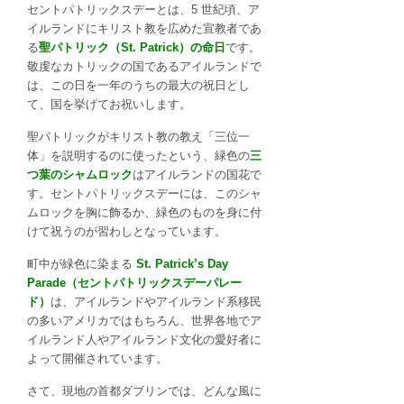
セントパトリックスデーとは、5 世紀頃、ア
ド
イルランドにキリスト教を広めた宣教者であ
の
る
聖パトリック（St. Patrick）の命日
です。
首
敬虔なカトリックの国であるアイルランドで
都
は、この日を一年のうちの最大の祝日とし
ダ
て、国を挙げてお祝いします。
ブ
リ
聖パトリックがキリスト教の教え「三位一
ン
体」を説明するのに使ったという、緑色の
三
よ
つ葉のシャムロック
はアイルランドの国花で
り
す。セントパトリックスデーには、このシャ
現
ムロックを胸に飾るか、緑色のものを身に付
地
けて祝うのが習わしとなっています。
リ
ポ
町中が緑色に染まる
St. Patrick’s Day
ー
Parade（セントパトリックスデーパレー
ト
ド）
は、アイルランドやアイルランド系移民
は
の多いアメリカではもちろん、世界各地でア
イルランド人やアイルランド文化の愛好者に
よって開催されています。
さて、現地の首都ダブリンでは、どんな風に