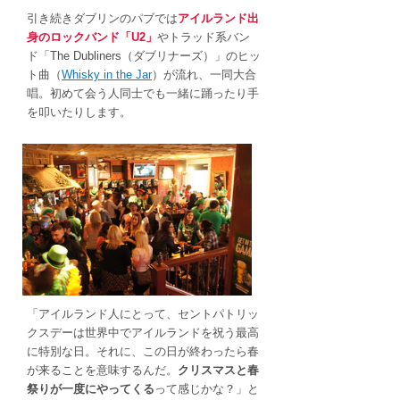
引き続きダブリンのパブでは
アイルランド出
身のロックバンド「U2」
やトラッド系バン
ド「The Dubliners（ダブリナーズ）」のヒッ
ト曲（
Whisky in the Jar
）が流れ、一同大合
唱。初めて会う人同士でも一緒に踊ったり手
を叩いたりします。
「アイルランド人にとって、セントパトリッ
クスデーは世界中でアイルランドを祝う最高
に特別な日。それに、この日が終わったら春
が来ることを意味するんだ。
クリスマスと春
祭りが一度にやってくる
って感じかな？」と