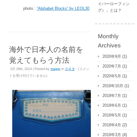
イバーローフィン
photo :
“Alphabet Blocks” by LEOL30
グ）」とは？
Monthly
Archives
海外で日本人の名前を
2020年9月
(1)
覚えてもらう方法
2020年7月
(1)
海
3月 26th, 2014 | Posted by
maggy
in
小ネタ
- (
コメン
外
トを受け付けていません
)
2020年5月
(1)
で
2018年10月
(1)
日
本
2018年7月
(1)
人
2018年6月
(1)
の
名
2018年5月
(1)
前
2018年4月
(2)
を
覚
2018年3月
(4)