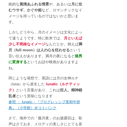
統的な
風情あふれる情景
や、あるいは
月に住
むウサギ、かぐや姫
など、ロマンチックなイ
メージを持っているのではないかと思いま
す。
しかしどうやら、月のイメージは文化によっ
て違うようです。特に欧米では、
月といえば
少し不気味なイメージ
なんだとか。例えば
満
月（full moon）は人の心を狂わせる
という
言い伝えがあります。満月の夜になると
狼男
に変身する
というお話や映画がありますよ
ね。
同じような発想で、英語には月の女神ルナ
（luna）から派生した
lunatic（ルナティッ
ク）
という言葉があり、これは
狂人、精神錯
乱者
という意味になります
参照 ： lunatic - 『プログレッシブ英和中辞
典』（小学館）＠コトバンク
さて、海外での「朧月夜」のお披露目は、歌
声はさておき、メロディの美しさにとても喜