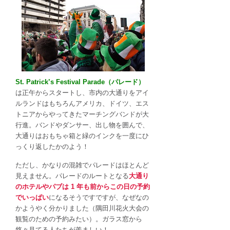
に
は
St. Patrick’s Festival Parade（パレード）
は正午からスタートし、市内の大通りをアイ
ルランドはもちろんアメリカ、ドイツ、エス
トニアからやってきたマーチングバンドが大
行進。バンドやダンサー、出し物を囲んで、
大通りはおもちゃ箱と緑のインクを一度にひ
っくり返したかのよう！
ただし、かなりの混雑でパレードはほとんど
見えません。パレードのルートとなる
大通り
のホテルやパブは 1 年も前からこの日の予約
でいっぱい
になるそうですですが、なぜなの
かようやく分かりました（隅田川花火大会の
観覧のための予約みたい）。ガラス窓から
悠々見てる人たちが羨ましい！