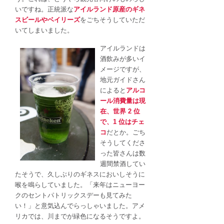
いですね。正統派な
アイルランド原産のギネ
スビールやベイリーズ
をごちそうしていただ
いてしまいました。
アイルランドは
酒飲みが多いイ
メージですが、
地元ガイドさん
によると
アルコ
ール消費量は現
在、世界 2 位
で、1 位はチェ
コ
だとか。ごち
そうしてくださ
った皆さんは数
週間禁酒してい
たそうで、久しぶりのギネスにおいしそうに
喉を鳴らしていました。「来年はニューヨー
クのセントパトリックスデーも見てみた
い！」と意気込んでらっしゃいました。アメ
リカでは、川までが緑色になるそうですよ。