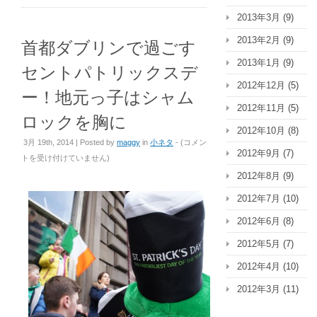
2013年3月
(9)
2013年2月
(9)
首都ダブリンで過ごす
2013年1月
(9)
セントパトリックスデ
2012年12月
(5)
ー！地元っ子はシャム
2012年11月
(5)
ロックを胸に
2012年10月
(8)
首
3月 19th, 2014 | Posted by
maggy
in
小ネタ
- (
コメン
2012年9月
(7)
都
トを受け付けていません
)
ダ
2012年8月
(9)
ブ
2012年7月
(10)
リ
ン
2012年6月
(8)
で
2012年5月
(7)
過
ご
2012年4月
(10)
す
2012年3月
(11)
セ
ン