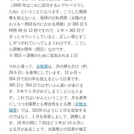
（2000 年はこれに該当するレアケースでし
たね）ということになります。こうした微調
整を加えないと、地球の公転周期（太陽のま
わりを一周回るのにかかる周期）が 365 日 5
時間 49 分 12 秒ですので、1 年 = 365 日で
ずっとカウントしていると、正しい暦とすこ
しずつずれていってしまうわけです。こうし
た調整が閏年（閏日）なのです。
※ 閏日 = 調整のために追加される 1 日
それと違って、
太陰暦
は、月の満ち欠け（約
29.5 日）を基準にしています。12 か月 =
354 日で次の年を迎えるという計算です。
365 日と 354 日ではずいぶん違いがありま
す。3 年で 1 月ずれてしまうことになりま
す。これではいかんということで、月を基準
にしつつ太陽暦とも整合性をとる暦（
太陰太
陽暦
）では、02/29 のように 1 日を追加する
のではなく、1 月を加算しまして、調整しま
す。19 年の間に 7 回ほど 1 年が 13 か月に
なる月があることで、太陽暦との誤差が修正