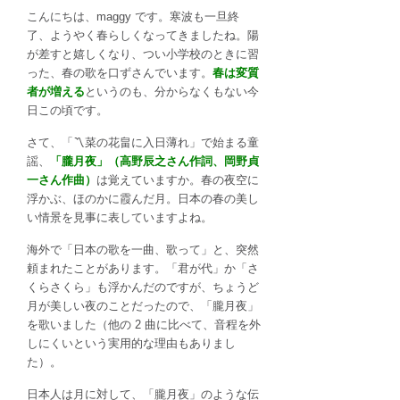
米
こんにちは、maggy です。寒波も一旦終
が
了、ようやく春らしくなってきましたね。陽
持
が差すと嬉しくなり、つい小学校のときに習
つ
った、春の歌を口ずさんでいます。
春は変質
月
者が増える
というのも、分からなくもない今
の
日この頃です。
イ
メ
さて、「〽菜の花畠に入日薄れ」で始まる童
ー
謡、
「朧月夜」（高野辰之さん作詞、岡野貞
ジ
一さん作曲）
は覚えていますか。春の夜空に
の
浮かぶ、ほのかに霞んだ月。日本の春の美し
違
い情景を見事に表していますよね。
い
は
海外で「日本の歌を一曲、歌って」と、突然
頼まれたことがあります。「君が代」か「さ
くらさくら」も浮かんだのですが、ちょうど
月が美しい夜のことだったので、「朧月夜」
を歌いました（他の 2 曲に比べて、音程を外
しにくいという実用的な理由もありまし
た）。
日本人は月に対して、「朧月夜」のような伝