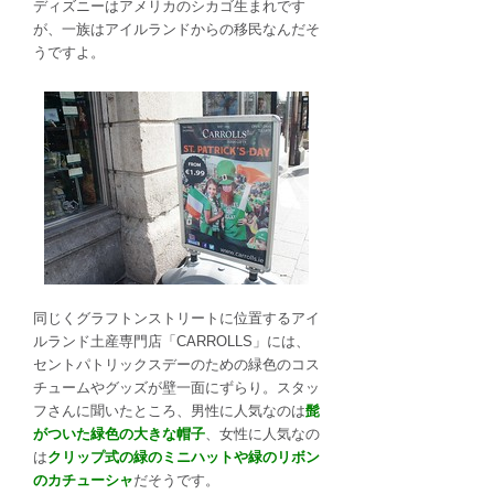
ディズニーはアメリカのシカゴ生まれです
が、一族はアイルランドからの移民なんだそ
うですよ。
同じくグラフトンストリートに位置するアイ
ルランド土産専門店「CARROLLS」には、
セントパトリックスデーのための緑色のコス
チュームやグッズが壁一面にずらり。スタッ
フさんに聞いたところ、男性に人気なのは
髭
がついた緑色の大きな帽子
、女性に人気なの
は
クリップ式の緑のミニハットや緑のリボン
のカチューシャ
だそうです。