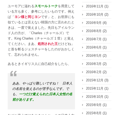
ユーモアに溢れる
スモールトーク
を用意して
2016年11月
(1)
いる方も多く、参考にしたいものです。例え
2016年10月
(2)
ば「
ヨン様と同じヨン
です」と、お世辞にも
似ているとは言えない韓国の方に言われたと
2016年9月
(4)
きは、一度で覚えました。先日もアイルラン
2016年8月
(2)
ド人の方が、「Charles（チャールズ）で
す。King Charles（チャールズ 1 世）と覚え
2016年7月
(1)
てください。まあ、
処刑された王
だけどね」
2016年6月
(1)
と首を斬るジェスチャーをしたのがおかしく
て、忘れられません。
2016年5月
(2)
あるときイギリス人に自己紹介をしたら、
2016年3月
(2)
2016年2月
(2)
2015年12月
(3)
ああ、やっぱり難しいですね！ 日本人
2015年11月
(1)
の名前を覚えるのが苦手なんです。で
も、
一つだけ覚えられた日本人女性の名
2015年10月
(1)
前があります。
2015年9月
(1)
2015年8月
(1)