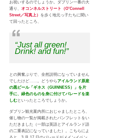
お祝いするのでしょうか。ダブリン一番の大
通り、
オコンネルストリート（O’Connell
Street／写真上）
を歩く地元っ子たちに聞い
て回ったところ、
“Just all green!
Drink! and fun!”
との興奮ぶりで、全然説明になっていません
でしたけど……。どうやら
アイルランド原産
の黒ビール「ギネス（GUINNESS）」を片
手に、緑色のものを身に付けてパレードを楽
しむ
といったところでしょうか。
ダブリン観光案内所におじゃましたところ、
催し物の一覧が掲載されたパンフレットをい
ただきました（一部は英語とアイルランド語
の二重表記になっていました）。こちらによ
ると、3 月 17 日のパレードがメインイベン