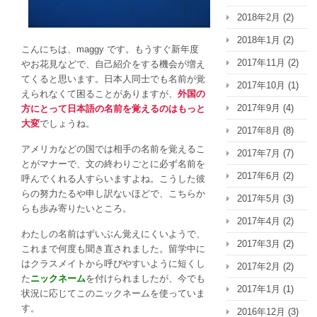
え
2018年2月
(2)
て
も
2018年1月
(2)
こんにちは、maggy です。もうすぐ新年度
ら
2017年11月
(2)
やお花見などで、自己紹介をする機会が増え
う
てくると思います。日本人同士でも名前が覚
方
2017年10月
(1)
えられなくて困ることがありますが、
外国の
法
2017年9月
(4)
方にとって日本語の名前を覚えるのはもっと
は
大変
でしょうね。
2017年8月
(8)
アメリカなどの国では相手の名前を覚えるこ
2017年7月
(7)
とがマナーで、文の終わりごとに必ず名前を
2017年6月
(2)
呼んでくれる人すらいますよね。こうした彼
らの努力たるや申し訳ないほどで、こちらか
2017年5月
(3)
らも歩み寄りたいところ。
2017年4月
(2)
わたしの名前はずいぶん覚えにくいようで、
2017年3月
(2)
これまで何度も聞き直されました。留学中に
はクラスメイトから呼びやすいように短くし
2017年2月
(2)
た
ニックネーム
を付けられましたが、今でも
2017年1月
(1)
状況に応じてこのニックネームを使っていま
す。
2016年12月
(3)