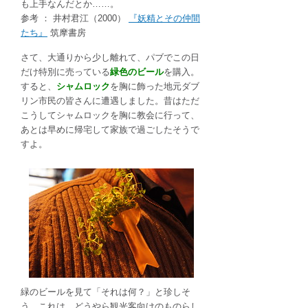
も上手なんだとか……。
参考 ： 井村君江（2000）
『妖精とその仲間
たち』
筑摩書房
さて、大通りから少し離れて、パブでこの日
だけ特別に売っている
緑色のビール
を購入。
すると、
シャムロック
を胸に飾った地元ダブ
リン市民の皆さんに遭遇しました。昔はただ
こうしてシャムロックを胸に教会に行って、
あとは早めに帰宅して家族で過ごしたそうで
すよ。
緑のビールを見て「それは何？」と珍しそ
う。これは、どうやら観光客向けのものらし