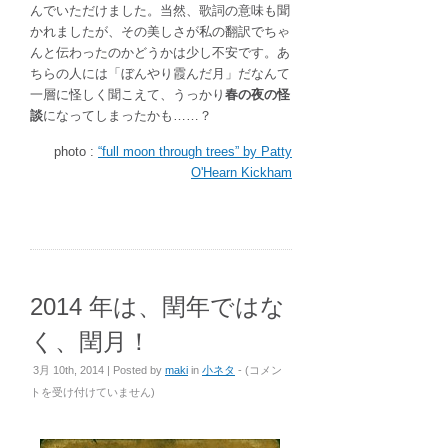
んでいただけました。当然、歌詞の意味も聞
かれましたが、その美しさが私の翻訳でちゃ
んと伝わったのかどうかは少し不安です。あ
ちらの人には「ぼんやり霞んだ月」だなんて
一層に怪しく聞こえて、うっかり
春の夜の怪
談
になってしまったかも……？
photo :
“full moon through trees” by Patty
O'Hearn Kickham
2014 年は、閏年ではな
く、閏月！
2014
3月 10th, 2014 | Posted by
maki
in
小ネタ
- (
コメン
年
トを受け付けていません
)
は、
閏