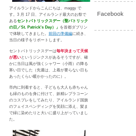
ト
パ
アイルランドからこんにちは、maggy で
Facebook
ト
す。3 月 17 日、アイルランド最大のお祭で
リ
ある
セントパトリックスデー（聖パトリック
ッ
の日／St. Patrick’s Day）」
を首都ダブリン
ク
で体験してきました。
前回の準備編
に続き、
ス
当日の様子をリポートします。
デ
セントパトリックスデーは
毎年決まって天候
ー！
が悪い
というジンクスがあるそうですが、確
地
かに当日は風が強くシャワー（小雨）の降る
元
寒い日でした（先週は、上着が要らない日も
っ
あったくらい暖かかったのに）。
子
は
市内に到着すると、子どもも大人も赤ちゃん
シ
も緑のものを身に付けて、妖精レプラコーン
ャ
のコスプレをしてみたり、アイルランド国旗
ム
のフェイスペンディングを笑顔に添え、髪ま
ロ
で緑に染めたりと大いに盛り上がっていまし
ッ
た。
ク
を
胸