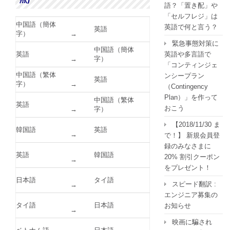
語？「置き配」や
「セルフレジ」は
中国語（簡体
英語で何と言う？
英語
字）
→
緊急事態対策に
中国語（簡体
英語
英語や多言語で
→
字）
「コンティンジェ
中国語（繁体
ンシープラン
英語
字）
→
（Contingency
Plan）」を作って
中国語（繁体
英語
おこう
→
字）
【2018/11/30 ま
韓国語
英語
→
で！】 新規会員登
録のみなさまに
英語
韓国語
20% 割引クーポン
→
をプレゼント！
日本語
タイ語
スピード翻訳 :
→
エンジニア募集の
タイ語
日本語
お知らせ
→
映画に騙され