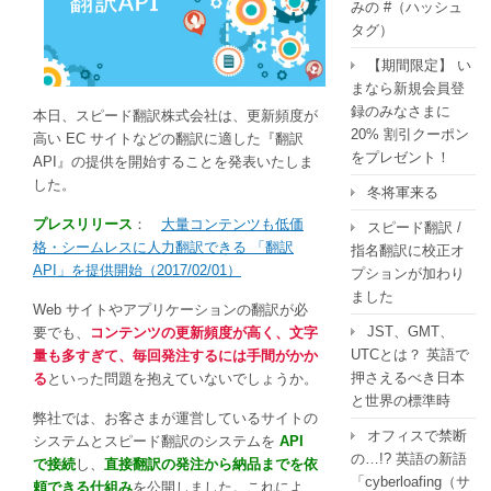
みの #（ハッシュ
ツ
タグ）
も
低
【期間限定】 い
価
まなら新規会員登
格・
録のみなさまに
本日、スピード翻訳株式会社は、更新頻度が
シ
20% 割引クーポン
高い EC サイトなどの翻訳に適した『翻訳
ー
をプレゼント！
API』の提供を開始することを発表いたしま
ム
した。
冬将軍来る
レ
ス
プレスリリース
：
大量コンテンツも低価
スピード翻訳 /
に
格・シームレスに人力翻訳できる 「翻訳
指名翻訳に校正オ
人
API」を提供開始（2017/02/01）
プションが加わり
力
ました
Web サイトやアプリケーションの翻訳が必
翻
JST、GMT、
要でも、
コンテンツの更新頻度が高く、文字
訳
UTCとは？ 英語で
量も多すぎて、毎回発注するには手間がかか
で
押さえるべき日本
る
といった問題を抱えていないでしょうか。
き
と世界の標準時
る
弊社では、お客さまが運営しているサイトの
「翻
オフィスで禁断
システムとスピード翻訳のシステムを
API
訳
の…!? 英語の新語
で接続
し、
直接翻訳の発注から納品までを依
API」、
「cyberloafing（サ
頼できる仕組み
を公開しました。これによ