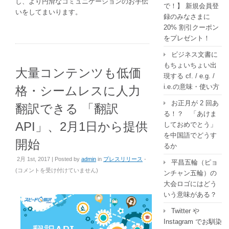
し、より円滑なコミュニケーションのお手伝
で！】 新規会員登
いをしてまいります。
録のみなさまに
20% 割引クーポン
をプレゼント！
ビジネス文書に
もちょいちょい出
大量コンテンツも低価
現する cf. / e.g. /
i.e.の意味・使い方
格・シームレスに人力
お正月が 2 回あ
翻訳できる 「翻訳
る！？ 「あけま
API」、2月1日から提供
しておめでとう」
を中国語でどうす
開始
るか
2月 1st, 2017 | Posted by
admin
in
プレスリリース
-
平昌五輪（ピョ
大
(
コメントを受け付けていません
)
ンチャン五輪）の
量
大会ロゴにはどう
コ
いう意味がある？
ン
Twitter や
テ
Instagram でお馴染
ン