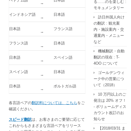
ベトナム語
日本語
る……のを楽しむ :
→
モキュメンタリー
インドネシア語
日本語
→
訪日外国人向け
の翻訳 : 観光案
日本語
フランス語
内・施設案内・交
→
通案内・メニュー
など
フランス語
日本語
→
機械翻訳・自動
翻訳の現在 : T-
日本語
スペイン語
→
4OO について
スペイン語
日本語
ゴールデンウィ
→
ーク中の営業につ
いて（2018）
日本語
ポルトガル語
→
10 万円以上のご
発注は 20% オフ！
各言語ペアの
翻訳料については、こちら
をご
- ボリュームディス
確認ください。
カウント改訂のお
知らせ
スピード翻訳
は、お客さまのご要望に応じて
これからもさまざまな言語ペアをリリース
【2018/03/31 ま