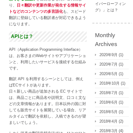
2
イバーローフィン
り、
日々翻訳や更新作業が発生する情報サイ
月
グ）」とは？
トなどのコンテンツの多言語化
も、スピード
1
翻訳に登録している翻訳者が対応できるよう
日
になります。
か
ら
Monthly
APIとは？
提
Archives
供
API（Application Programming Interface）
開
2020年9月
(1)
は、お客さまのWebサイトやアプリケーショ
始
ンと、利用したいサービスを接続する仕組み
は
2020年7月
(1)
です。
2020年5月
(1)
翻訳 API を利用するシーンとしては、例え
2018年10月
(1)
ばECサイトがあります。
日々新しい商品が追加される EC サイトで
2018年7月
(1)
は、商品ごとに商品名や説明文、口コミ文な
2018年6月
(1)
どの文章情報があります。日本以外の国に対
しても販売サイトを展開している場合、リア
2018年5月
(1)
ルタイムで翻訳を依頼し、入稿できるのが望
2018年4月
(2)
ましいでしょう。
2018年3月
(4)