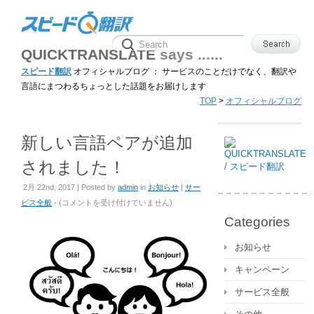
QUICKTRANSLATE
says ......
スピード翻訳
オフィシャルブログ ： サービスのことだけでなく、翻訳や
言語にまつわるちょっとした話題をお届けします
TOP
>
オフィシャルブログ
新しい言語ペアが追加
されました！
2月 22nd, 2017 | Posted by
admin
in
お知らせ
|
サー
新
ビス全般
- (
コメントを受け付けていません
)
し
Categories
い
言
お知らせ
語
キャンペーン
ペ
ア
サービス全般
が