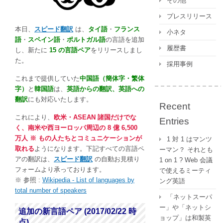
その他
追
加
プレスリリース
さ
本日、
スピード翻訳
は、
タイ語
・
フランス
小ネタ
れ
語
・
スペイン語
・
ポルトガル語
の言語を追加
ま
履歴書
し、新たに
15 の言語ペア
をリリースしまし
し
た。
採用事例
た！
は
これまで提供していた
中国語（簡体字・繁体
字）
と
韓国語
は、
英語からの翻訳、英語への
翻訳
にも対応いたします。
Recent
これにより、
欧米・ASEAN 諸国だけでな
Entries
く、南米や西ヨーロッパ周辺の 8 億 6,500
万人 ※ もの人たちとコミュニケーションが
1 対 1 はマンツ
取れる
ようになります。下記すべての言語ペ
ーマン？ それとも
アの翻訳は、
スピード翻訳
の自動お見積り
1 on 1 ? Web 会議
フォームより承っております。
で使えるミーティ
※ 参照 :
Wikipedia - List of languages by
ング英語
total number of speakers
「ネットスーパ
ー」や「ネットシ
追加の新言語ペア (2017/02/22 時
ョップ」は和製英
点)