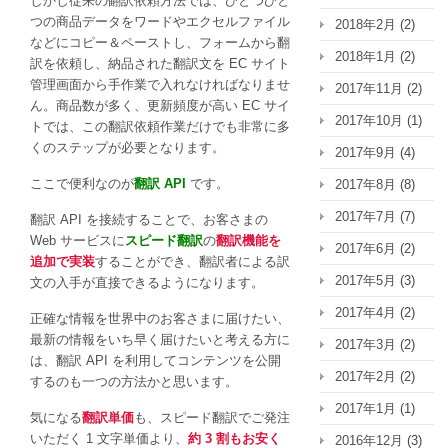
しかし従来の翻訳依頼方法では、ひとつひと
つの商品データをワードやエクセルファイル
2018年2月
(2)
などにコピー＆ペーストし、フォームから翻
2018年1月
(2)
訳を依頼し、納品された翻訳文を EC サイト
管理画面から手作業で入れなければなりませ
2017年11月
(2)
ん。商品数が多く、更新頻度が高い EC サイ
2017年10月
(1)
トでは、この翻訳依頼作業だけでも非常に多
くのステップが必要となります。
2017年9月
(4)
ここで便利なのが
翻訳 API
です。
2017年8月
(8)
2017年7月
(7)
翻訳 API を接続することで、お客さまの
Web サービスに
スピード翻訳
の
翻訳機能を
2017年6月
(2)
追加で実装
することができ、翻訳者による訳
2017年5月
(3)
文の入手が直接できるようになります。
2017年4月
(2)
正確な情報を世界中のお客さまに届けたい、
最新の情報をいち早く届けたいと考える方に
2017年3月
(2)
は、翻訳 API を利用してコンテンツを公開
2017年2月
(2)
するのも一つの方法かと思います。
2017年1月
(1)
気になる
翻訳単価
も、スピード翻訳でご発注
いただく 1 文字単価より、
約 3 割もお安く
2016年12月
(3)