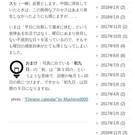
ス
を（一瞬）必要とします。中国に滞在して
2018年2月
(2)
いたときは、この面倒なプロセスはあまり発
生しなかったようにも感じますが……。
2018年1月
(2)
2017年11月
(2)
いまは「平日に出勤して週末に休む」という
規律ある生活ではなく、曜日にあまり依存し
2017年10月
(1)
ない不規則な日々を送っているので、そもそ
も曜日の感覚自体がとても薄くなってしまい
2017年9月
(4)
ました。
2017年8月
(8)
おまけ
：写真に出ている「
初九
2017年7月
(7)
日
」の「初」は「第 1 回の」とい
2017年6月
(2)
うような意味で、旧暦の毎月 1～10
日の前につけます。ですから「初九日」は旧
2017年5月
(3)
暦の 9 日になりますね。
2017年4月
(2)
photo :
“Chinese calendar” by Mashimo9000
2017年3月
(2)
2017年2月
(2)
2017年1月
(1)
2016年12月
(3)