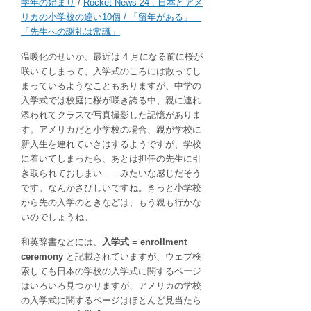
学年の始まり
/
Rocket News 24 : 日本とアメ
リカの小学校の違い10個 / 「留年がある」
「先生への謝礼は常識」
温暖化のせいか、最近は 4 月になる前に桜が
咲いてしまって、入学式のころには散ってし
まっているようなこともありますが、中学の
入学式では校庭に桜が咲き誇る中、親に連れ
添われてクラスで写真撮影した記憶がありま
す。アメリカだと小学校の場合、親が学校に
新入生を連れていきはするようですが、学校
に着いてしまったら、あとは担任の先生に引
き取られておしまい……みたいな感じだそう
です。なんかさびしいですね。きっと小学校
から先の入学のときなどは、もう親も行かな
いのでしょうね。
和英辞書などには、
入学式
=
enrollment
ceremony
と記載されていますが、ウェブ検
索しても日本の学校の入学式に関するページ
はいろいろ見つかりますが、アメリカの学校
の入学式に関するページはほとんど見当たら