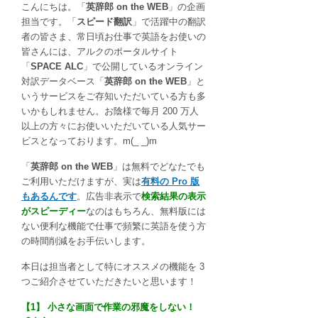
こんにちは。「
英辞郎 on the WEB
」の企画
the
担当です。「
スピード翻訳
」で活躍中の翻訳
WEB
者の皆さま、常日頃お仕事で英語をお使いの
Pro」
皆さんには、アルクのポータルサイト
は
「
SPACE ALC
」で公開しているオンライン
対訳データベース「
英辞郎 on the WEB
」と
いうサービスをご存知いただいている方も多
いかもしれません。お陰様で毎月 200 万人
以上の方々にお使いいただいている人気サー
ビスとなっております。m(_ _)m
「
英辞郎 on the WEB
」は無料でどなたでも
ご利用いただけますが、実は
有料の Pro 版
もあるんです
。広告非表示で
検索結果の表示
がスピーディー
なのはもちろん、無料版には
ない便利な機能で仕事で頻繁に英語を使う方
の時間削減をお手伝いします。
本日は担当者として特にオススメの機能を 3
つご紹介させていただきたいと思います！
【1】 小さな画面で作業の邪魔をしない！