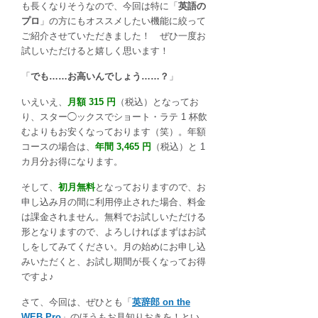
も長くなりそうなので、今回は特に「
英語の
プロ
」の方にもオススメしたい機能に絞って
ご紹介させていただきました！ ぜひ一度お
試しいただけると嬉しく思います！
「
でも……お高いんでしょう……？
」
いえいえ、
月額 315 円
（税込）となってお
り、スター◯ックスでショート・ラテ 1 杯飲
むよりもお安くなっております（笑）。年額
コースの場合は、
年間 3,465 円
（税込）と 1
カ月分お得になります。
そして、
初月無料
となっておりますので、お
申し込み月の間に利用停止された場合、料金
は課金されません。無料でお試しいただける
形となりますので、よろしければまずはお試
しをしてみてください。月の始めにお申し込
みいただくと、お試し期間が長くなってお得
ですよ♪
さて、今回は、ぜひとも「
英辞郎 on the
WEB Pro
」のほうもお見知りおきを！とい