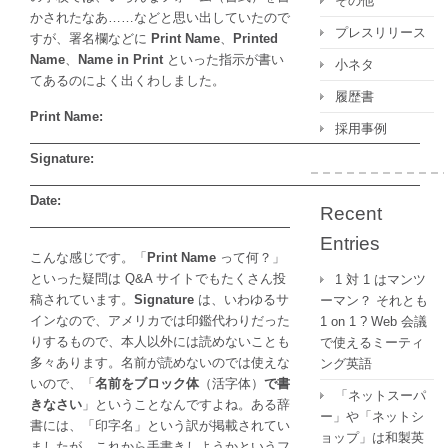
その他
記
かされたなあ……などと思い出していたので
体
プレスリリース
すが、署名欄などに
Print Name
、
Printed
の
Name
、
Name in Print
といった指示が書い
小ネタ
衰
てあるのによく出くわしました。
亡
履歴書
は
Print Name:
採用事例
Signature:
Date:
Recent
Entries
こんな感じです。「
Print Name
って何？」
といった疑問は Q&A サイトでもたくさん投
1 対 1 はマンツ
稿されています。
Signature
は、いわゆるサ
ーマン？ それとも
インなので、アメリカでは印鑑代わりだった
1 on 1 ? Web 会議
りするもので、本人以外には読めないことも
で使えるミーティ
多々あります。名前が読めないのでは使えな
ング英語
いので、「
名前をブロック体
（活字体）
で書
「ネットスーパ
きなさい
」ということなんですよね。ある辞
ー」や「ネットシ
書には、「印字名」という訳が掲載されてい
ョップ」は和製英
ましたが、これから手書きしようかというフ