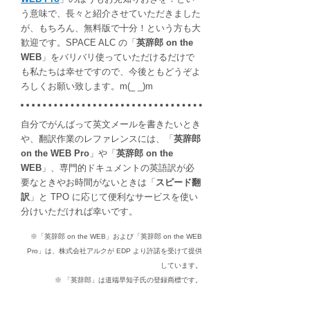
う意味で、長々と紹介させていただきました
が、もちろん、無料版で十分！という方も大
歓迎です。SPACE ALC の「
英辞郎 on the
WEB
」をバリバリ使っていただけるだけで
も私たちは幸せですので、今後ともどうぞよ
ろしくお願い致します。m(_ _)m
自分でがんばって英文メールを書きたいとき
や、翻訳作業のレファレンスには、「
英辞郎
on the WEB Pro
」や「
英辞郎 on the
WEB
」、専門的ドキュメントの英語訳が必
要なときやお時間がないときは「
スピード翻
訳
」と TPO に応じて便利なサービスを使い
分けいただければ幸いです。
※「英辞郎 on the WEB」および「英辞郎 on the WEB
Pro」は、株式会社アルクが EDP より許諾を受けて提供
しています。
※ 「英辞郎」は道端早知子氏の登録商標です。