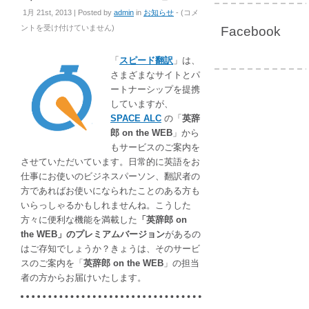
英
1月 21st, 2013 | Posted by
admin
in
お知らせ
- (
コメ
語
ントを受け付けていません
)
Facebook
学
習
「
スピード翻訳
」は、
者
さまざまなサイトとパ
に
ートナーシップを提携
も
していますが、
翻
SPACE ALC
の「
英辞
訳
郎 on the WEB
」から
者
もサービスのご案内を
に
させていただいています。日常的に英語をお
も
仕事にお使いのビジネスパーソン、翻訳者の
強
方であればお使いになられたことのある方も
い
いらっしゃるかもしれませんね。こうした
味
方々に便利な機能を満載した
「英辞郎 on
方
the WEB」のプレミアムバージョン
があるの
の
はご存知でしょうか？きょうは、そのサービ
「英
スのご案内を「
英辞郎 on the WEB
」の担当
辞
者の方からお届けいたします。
郎
on