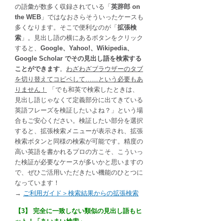
の語彙が数多く収録されている「
英辞郎 on
the WEB
」ではなおさらそういったケースも
多くなります。そこで便利なのが「
拡張検
索
」。見出し語の横にあるボタンをクリック
すると、
Google、Yahoo!、Wikipedia、
Google Scholar でその見出し語を検索する
ことができます
。
わざわざブラウザーのタブ
を切り替えてコピペして……という必要もあ
りません！
「でも和英で検索したときは、
見出し語じゃなくて定義部分に出てきている
英語フレーズを検証したいよね？」という場
合もご安心ください。検証したい部分を選択
すると、拡張検索メニューが表示され、拡張
検索ボタンと同様の検索が可能です。精度の
高い英語を書かれるプロの方こそ、こういっ
た検証が必要なケースが多いかと思いますの
で、ぜひご活用いただきたい機能のひとつに
なっています！
→
ご利用ガイド＞検索結果からの拡張検索
【3】 完全に一致しない類似の見出し語もヒ