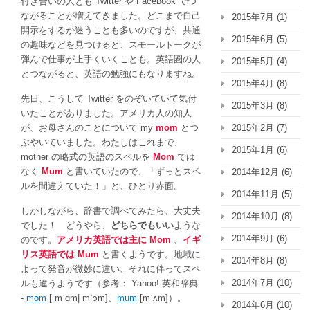
付き合いの人とも Twitter や Facebook でつ
ス
ながることが増えてきました。どこまで自己
2015年7月
(1)
英
開示をするか迷うことも多いのですが、共通
2015年6月
(5)
語
の趣味などを見つけると、スモールトークが
と
弾んで仕事が上手くいくことも。英語圏の人
2015年5月
(4)
ア
とつながると、英語の勉強にもなりますね。
メ
2015年4月
(8)
リ
先日、こうして Twitter をのぞいていて気付
2015年3月
(8)
カ
いたことがありました。アメリカ人の知人
英
が、お母さんのことについて my
mom
とつ
2015年2月
(7)
語
ぶやいていました。わたしはこれまで、
2015年1月
(6)
の
mother の略式の英語のスペルを
Mom
では
ス
なく
Mum
と書いていたので、「ずっとスペ
2014年12月
(6)
ペ
ルを間違えていた！」と、ひとり赤面。
2014年11月
(5)
ル
しかしながら、辞書で調べてみたら、大丈夫
違
2014年10月
(8)
でした！ どうやら、
どちらでもいい
ような
い
2014年9月
(6)
のです。
アメリカ英語では主に Mom
、
イギ
は
リス英語では Mum
と書くようです。地域に
2014年8月
(8)
よって発音が微妙に違い、それに伴ってスペ
2014年7月
(10)
ルも違うようです（参考： Yahoo! 英和辞典
-
mom
[ mˈɑm| mˈɔm]
、
mum
[mˈʌm]
）。
2014年6月
(10)