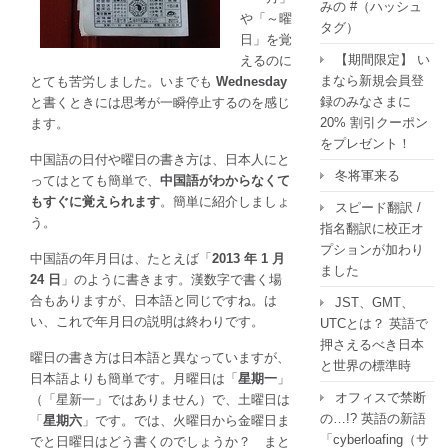
みの #（ハッシュ
付
や「～曜
タグ）
と
日」を覚
曜
【期間限定】 い
えるのに
日
まなら新規会員登
とても苦労しました。いまでも
Wednesday
の
録のみなさまに
と書くときには思考が一瞬停止するのを感じ
書
20% 割引クーポン
ます。
き
をプレゼント！
方
中国語の日付や曜日の書き方は、日本人にと
冬将軍来る
は
ってはとても簡単で、
中国語がわからなくて
もすぐに覚えられます
。簡単に紹介しましょ
スピード翻訳 /
う。
指名翻訳に校正オ
プションが加わり
中国語の年月日は、たとえば「
2013 年 1 月
ました
24 日
」のように書きます。漢数字で書く場
合もありますが、日本語と同じですね。は
JST、GMT、
い、これで年月日の説明は終わりです。
UTCとは？ 英語で
押さえるべき日本
曜日の書き方は日本語と異なっていますが、
と世界の標準時
日本語よりも簡単です。月曜日は「
星期一
」
オフィスで禁断
（「星新一」ではありません）で、土曜日は
の…!? 英語の新語
「
星期六
」です。では、火曜日から金曜日ま
「cyberloafing（サ
でと日曜日はどう書くのでしょうか？ まと