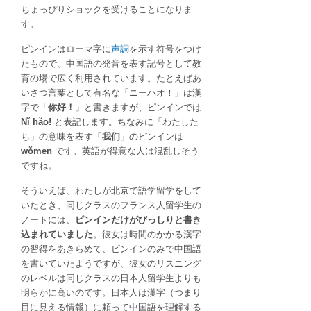
ちょっぴりショックを受けることになりま
す。
ピンインはローマ字に
声調
を示す符号をつけ
たもので、中国語の発音を表す記号として教
育の場で広く利用されています。たとえばあ
いさつ言葉として有名な「ニーハオ！」は漢
字で「
你好！
」と書きますが、ピンインでは
Nǐ hǎo!
と表記します。ちなみに「わたした
ち」の意味を表す「
我们
」のピンインは
wǒmen
です。英語が得意な人は混乱しそう
ですね。
そういえば、わたしが北京で語学留学をして
いたとき、同じクラスのフランス人留学生の
ノートには、
ピンインだけがびっしりと書き
込まれていました
。彼女は時間のかかる漢字
の習得をあきらめて、ピンインのみで中国語
を書いていたようですが、彼女のリスニング
のレベルは同じクラスの日本人留学生よりも
明らかに高いのです。日本人は漢字（つまり
目に見える情報）に頼って中国語を理解する