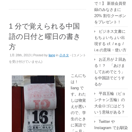
で！】 新規会員登
録のみなさまに
20% 割引クーポン
をプレゼント！
1 分で覚えられる中国
ビジネス文書に
語の日付と曜日の書き
もちょいちょい出
現する cf. / e.g. /
方
i.e.の意味・使い方
1
1月 28th, 2013 | Posted by
liang
in
小ネタ
- (
コメント
お正月が 2 回あ
分
を受け付けていません
)
る！？ 「あけま
で
しておめでとう」
覚
こんにち
を中国語でどうす
え
は！
るか
ら
liang で
れ
平昌五輪（ピョ
す。わた
る
ンチャン五輪）の
しは物覚
中
大会ロゴにはどう
えが悪い
国
いう意味がある？
ので、学
語
生のとき
Twitter や
の
に英語で
Instagram でお馴染
日
「～月」