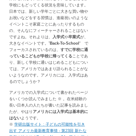
学校にもどってくる状況を意味しています。
日本では、新しい学年ごとに大きな買い物や
お祝いなどをする習慣は、進級祝いのような
イベントこそ家庭ごとにあったりするもの
の、そんなにフィーチャーされることはない
ですよね。それよりは、
入学式
や
卒業式
が、
大きなイベントです。”
Back-To-School
“ で
フォーカスされているのは、
すでに学校に通
っているこどもが学校に帰ってくる
ことであ
り、新しく学校に通いはじめるこどもについ
ては、アメリカではあまり語られることがな
いようなのです。アメリカには、入学式はあ
るのでしょうか？
アメリカでの入学式について書かれたページ
をいくつか読んでみました ※ 。在米経験の
長い日本人の人たちが書いた記事を読みまし
たが、やはり
アメリカには入学式は基本的に
はない
ようです。
※
学研出版サイト : 子どもの可能性を引き
出す アメリカ最新教育事情 - 第23回 新たな