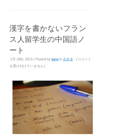
漢字を書かないフラン
ス人留学生の中国語ノ
ート
漢
1月 18th, 2013 | Posted by
liang
in
小ネタ
- (
コメント
字
を受け付けていません
)
を
書
か
な
い
フ
ラ
ン
ス
人
留