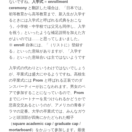
ないですね。
入学式
=
enrollment
ceremony
と翻訳した場合は、「日本では、
初等教育から高等教育まで、新入生が入学す
るときには入学式と呼ばれる式典をおこな
う。小学校・中学校では父兄も同伴し、入学
を祝う」といったような補足説明を加えた方
がよいのでは……と思ってしまいました。
※
enroll
自体には、「（リストに）登録す
る」といった意味がありますが、「入学す
る」といった意味合いは主ではないようです
入学式の代わりというわけではないでしょう
が、卒業式は盛大にやるようですね。高校生
の卒業式には
Prom
と呼ばれる正装でのダ
ンスパーティーがおこなわれます。男女のペ
アで参加することになっているので、
Prom
までにパートナーを見つけられるかどうかで
悲喜交交あるというのが、アメリカの青春ド
ラマの定番。大学の卒業式では、みんなガウ
ンと頭頂部が四角にかたどられた帽子
（
square academic cap
/
graduate cap
/
mortarboard
）をかぶって参加します。最後