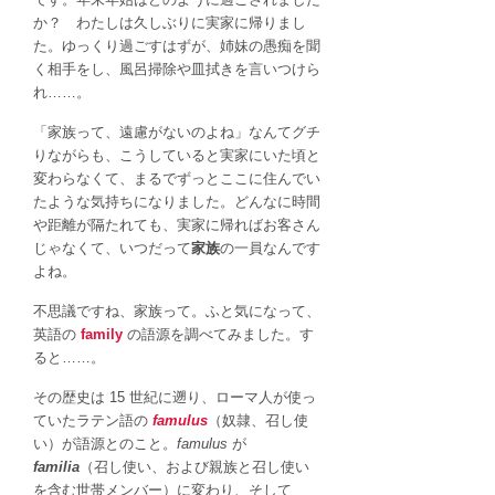
隷」。
か？ わたしは久しぶりに実家に帰りまし
中
た。ゆっくり過ごすはずが、姉妹の愚痴を聞
世
く相手をし、風呂掃除や皿拭きを言いつけら
ロ
れ……。
ー
マ
「家族って、遠慮がないのよね」なんてグチ
か
りながらも、こうしていると実家にいた頃と
ら
変わらなくて、まるでずっとここに住んでい
変
たような気持ちになりました。どんなに時間
化
や距離が隔たれても、実家に帰ればお客さん
し
じゃなくて、いつだって
家族
の一員なんです
た
よね。
家
族
不思議ですね、家族って。ふと気になって、
の
英語の
family
の語源を調べてみました。す
カ
ると……。
タ
その歴史は 15 世紀に遡り、ローマ人が使っ
チ
ていたラテン語の
famulus
（奴隷、召し使
は
い）が語源とのこと。
famulus
が
familia
（召し使い、および親族と召し使い
を含む世帯メンバー）に変わり、そして