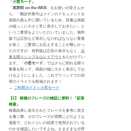
「小窓モード」
「
英辞郎 on the WEB
」をお使いの皆さんか
ら、「翻訳作業中はメインのドキュメントを
画面の真ん中に開いているため、辞書は画面
の端っこに小さく常に表示しておきたい」と
いうご要望をよくいただいていました。無料
版では広告など表示しなければならない要素
が多く、ご要望にお応えすることが難しかっ
たのですが、有料版は広告の表示もなく、
出
来る限りシンプルなレイアウト
を心がけてい
ます。「
小窓モード
」ではさらに削れる限り
要素を削って、画面の端に小さく表示してお
けるようにしました。これでウィンドウの切
替のイライラも軽減されます！
→
ご利用ガイド＞小窓モード
【2】 候補のフレーズの検証に便利！「拡張
検索」
検索結果に表示されたフレーズを参考に英文
を書く際、そのフレーズが実際にどのような
場面で、どれぐらいの頻度で使用されている
のかを確認したいですよね。さまざまな分野