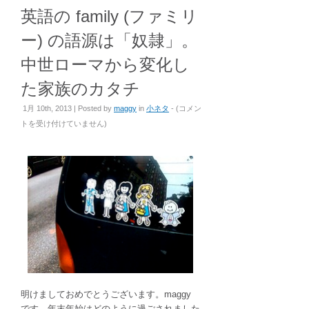
英語の family (ファミリ
ー) の語源は「奴隷」。
中世ローマから変化し
た家族のカタチ
英
1月 10th, 2013 | Posted by
maggy
in
小ネタ
- (
コメン
語
トを受け付けていません
)
の
family
(フ
ァ
ミ
リ
ー)
の
語
源
は
明けましておめでとうございます。maggy
「奴
です。年末年始はどのように過ごされました