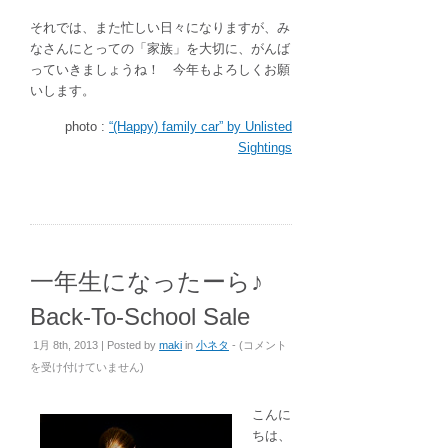
それでは、また忙しい日々になりますが、み
なさんにとっての「家族」を大切に、がんば
っていきましょうね！ 今年もよろしくお願
いします。
photo :
“(Happy) family car” by Unlisted
Sightings
一年生になったーら♪
Back-To-School Sale
一
1月 8th, 2013 | Posted by
maki
in
小ネタ
- (
コメント
年
を受け付けていません
)
生
に
こんに
な
ちは、