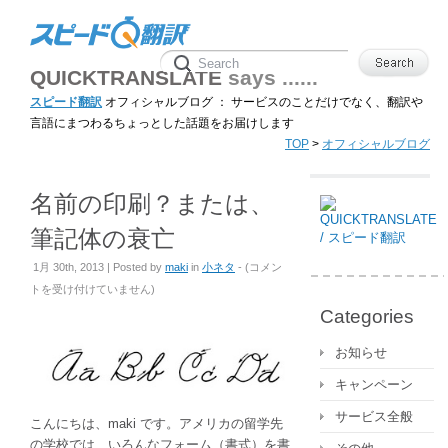
QUICKTRANSLATE
says ......
スピード翻訳
オフィシャルブログ ： サービスのことだけでなく、翻訳や
言語にまつわるちょっとした話題をお届けします
TOP
>
オフィシャルブログ
名前の印刷？または、
筆記体の衰亡
名
1月 30th, 2013 | Posted by
maki
in
小ネタ
- (
コメン
前
トを受け付けていません
)
の
Categories
印
刷？
お知らせ
ま
キャンペーン
た
は、
サービス全般
こんにちは、maki です。アメリカの留学先
筆
の学校では、いろんなフォーム（書式）を書