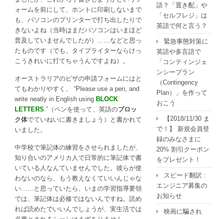
語？「置き配」や
ォームを前にして、ホントに印刷しないまで
「セルフレジ」は
も、パソコンのプリンターで打ち出したりで
英語で何と言う？
きないよね（当時はまだパソコンはいまほど
普及していませんでしたが）……などと思っ
緊急事態対策に
たものです（でも、タイプライターならけっ
英語や多言語で
こうきれいに打てちゃうんですよね）。
「コンティンジェ
ンシープラン
オーストラリアのビザの申請フォームにはと
（Contingency
てもわかりやすく、 “Please use a pen, and
Plan）」を作って
write neatly in English using
BLOCK
おこう
LETTERS
.”（ペンを使って、英語の
ブロッ
【2018/11/30 ま
ク体
でていねいに書きましょう）と書かれて
で！】 新規会員登
いました。
録のみなさまに
中学校で筆記体の練習をさせられましたが、
20% 割引クーポン
知り合いのアメリカ人で日常的に筆記体で書
をプレゼント！
いている人なんていませんでした。彼らが使
スピード翻訳 :
わないのなら、もう教えなくていいんじゃな
エンジニア募集の
い……と思っていたら、いまの学習指導要領
お知らせ
では、筆記体は必修ではないんですね。読め
れば読めたでいいんでしょうが、実生活では
映画に騙され