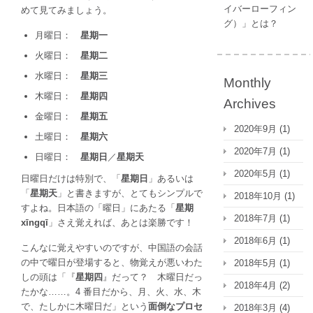
イバーローフィン
めて見てみましょう。
グ）」とは？
月曜日：
星期一
火曜日：
星期二
水曜日：
星期三
Monthly
木曜日：
星期四
Archives
金曜日：
星期五
2020年9月
(1)
土曜日：
星期六
2020年7月
(1)
日曜日：
星期日
／
星期天
2020年5月
(1)
日曜日だけは特別で、「
星期日
」あるいは
「
星期天
」と書きますが、とてもシンプルで
2018年10月
(1)
すよね。日本語の「曜日」にあたる「
星期
2018年7月
(1)
xīngqī
」さえ覚えれば、あとは楽勝です！
2018年6月
(1)
こんなに覚えやすいのですが、中国語の会話
の中で曜日が登場すると、物覚えが悪いわた
2018年5月
(1)
しの頭は「『
星期四
』だって？ 木曜日だっ
2018年4月
(2)
たかな……。4 番目だから、月、火、水、木
で、たしかに木曜日だ」という
面倒なプロセ
2018年3月
(4)