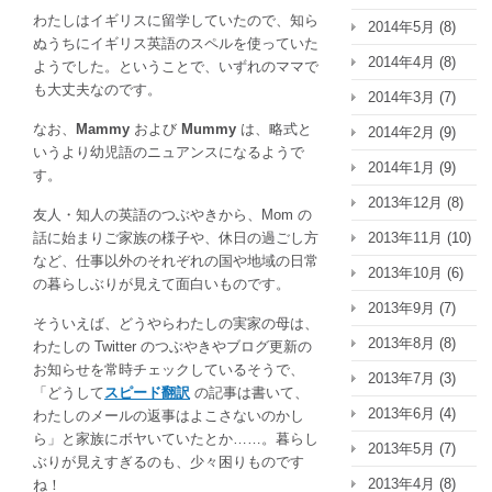
わたしはイギリスに留学していたので、知ら
2014年5月
(8)
ぬうちにイギリス英語のスペルを使っていた
2014年4月
(8)
ようでした。ということで、いずれのママで
も大丈夫なのです。
2014年3月
(7)
なお、
Mammy
および
Mummy
は、略式と
2014年2月
(9)
いうより幼児語のニュアンスになるようで
2014年1月
(9)
す。
2013年12月
(8)
友人・知人の英語のつぶやきから、Mom の
話に始まりご家族の様子や、休日の過ごし方
2013年11月
(10)
など、仕事以外のそれぞれの国や地域の日常
2013年10月
(6)
の暮らしぶりが見えて面白いものです。
2013年9月
(7)
そういえば、どうやらわたしの実家の母は、
2013年8月
(8)
わたしの Twitter のつぶやきやブログ更新の
お知らせを常時チェックしているそうで、
2013年7月
(3)
「どうして
スピード翻訳
の記事は書いて、
2013年6月
(4)
わたしのメールの返事はよこさないのかし
ら」と家族にボヤいていたとか……。暮らし
2013年5月
(7)
ぶりが見えすぎるのも、少々困りものです
2013年4月
(8)
ね！