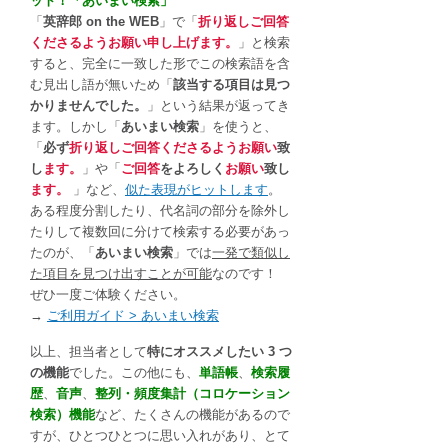
ット！「あいまい検索」
「
英辞郎 on the WEB
」で「
折り返しご回答
くださるようお願い申し上げます。
」と検索
すると、完全に一致した形でこの検索語を含
む見出し語が無いため「
該当する項目は見つ
かりませんでした。
」という結果が返ってき
ます。しかし「
あいまい検索
」を使うと、
「
必ず
折り返しご回答くださるようお願い
致
し
ます。
」や「
ご回答
をよろしく
お願い
致し
ます。
」など、
似た表現がヒットします
。
ある程度分割したり、代名詞の部分を除外し
たりして複数回に分けて検索する必要があっ
たのが、「
あいまい検索
」では
一発で類似し
た項目を見つけ出すことが可能
なのです！
ぜひ一度ご体験ください。
→
ご利用ガイド > あいまい検索
以上、担当者として
特にオススメしたい 3 つ
の機能
でした。この他にも、
単語帳
、
検索履
歴
、
音声
、
整列・頻度集計（コロケーション
検索）機能
など、たくさんの機能があるので
すが、ひとつひとつに思い入れがあり、とて