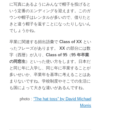
に写真にあるようにみんなで帽子を投げると
いう定番のエンディングを迎えます。このガ
ウンや帽子はレンタルが多いので、借りたと
きと違う帽子を返すことになったりしないん
でしょうかね。
卒業に関連する頻出語彙で
Class of XX
とい
ったフレーズがあります。
XX
の部分には数
字（西暦）が入り、
Class of 95
（
95 年卒業
の同窓生
）といった使い方をします。日本だ
と同じ年に入学し、同じ年に卒業することが
多いせいか、卒業年を基準に考えることはあ
まりないですね。学校制度やそこでの生活に
も国によって大きな違いがあるんですね。
photo :
“The hat toss” by David Michael
Morris