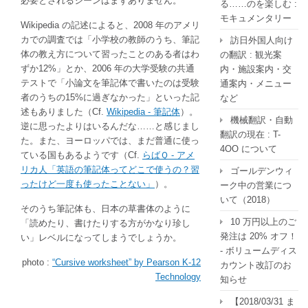
必要とされるシーンはまずありません。
る……のを楽しむ :
モキュメンタリー
Wikipedia の記述によると、2008 年のアメリ
カでの調査では「小学校の教師のうち、筆記
訪日外国人向け
体の教え方について習ったことのある者はわ
の翻訳 : 観光案
ずか12%」とか、2006 年の大学受験の共通
内・施設案内・交
テストで「小論文を筆記体で書いたのは受験
通案内・メニュー
者のうちの15%に過ぎなかった」といった記
など
述もありました（Cf.
Wikipedia - 筆記体
）。
機械翻訳・自動
逆に思ったよりはいるんだな……と感じまし
翻訳の現在 : T-
た。また、ヨーロッパでは、まだ普通に使っ
4OO について
ている国もあるようです（Cf.
らばＱ - アメ
リカ人「英語の筆記体ってどこで使うの？習
ゴールデンウィ
ったけど一度も使ったことない」
）。
ーク中の営業につ
いて（2018）
そのうち筆記体も、日本の草書体のように
10 万円以上のご
「読めたり、書けたりする方がかなり珍し
発注は 20% オフ！
い」レベルになってしまうでしょうか。
- ボリュームディス
photo :
“Cursive worksheet” by Pearson K-12
カウント改訂のお
Technology
知らせ
【2018/03/31 ま