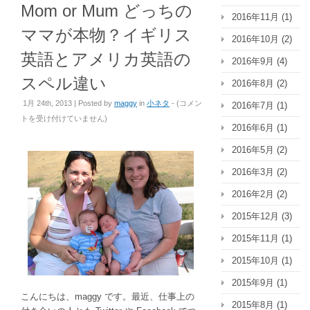
Mom or Mum どっちの
2016年11月
(1)
ママが本物？イギリス
2016年10月
(2)
英語とアメリカ英語の
2016年9月
(4)
スペル違い
2016年8月
(2)
Mom
1月 24th, 2013 | Posted by
maggy
in
小ネタ
- (
コメン
2016年7月
(1)
or
トを受け付けていません
)
2016年6月
(1)
Mum
ど
2016年5月
(2)
っ
2016年3月
(2)
ち
の
2016年2月
(2)
マ
2015年12月
(3)
マ
が
2015年11月
(1)
本
2015年10月
(1)
物？
イ
2015年9月
(1)
ギ
こんにちは、maggy です。最近、仕事上の
2015年8月
(1)
リ