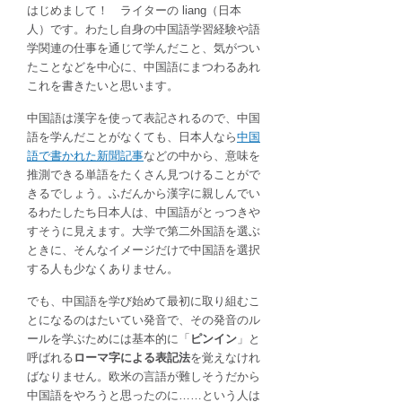
はじめまして！ ライターの liang（日本
学
人）です。わたし自身の中国語学習経験や語
生
学関連の仕事を通じて学んだこと、気がつい
の
たことなどを中心に、中国語にまつわるあれ
中
これを書きたいと思います。
国
語
中国語は漢字を使って表記されるので、中国
ノ
語を学んだことがなくても、日本人なら
中国
ー
語で書かれた新聞記事
などの中から、意味を
ト
推測できる単語をたくさん見つけることがで
は
きるでしょう。ふだんから漢字に親しんでい
るわたしたち日本人は、中国語がとっつきや
すそうに見えます。大学で第二外国語を選ぶ
ときに、そんなイメージだけで中国語を選択
する人も少なくありません。
でも、中国語を学び始めて最初に取り組むこ
とになるのはたいてい発音で、その発音のル
ールを学ぶためには基本的に「
ピンイン
」と
呼ばれる
ローマ字による表記法
を覚えなけれ
ばなりません。欧米の言語が難しそうだから
中国語をやろうと思ったのに……という人は