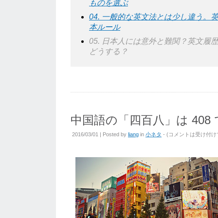
ものを選ぶ
04. 一般的な英文法とは少し違う。
本ルール
05. 日本人には意外と難関？英文履歴書の 
どうする？
中国語の「四百八」は 408
2016/03/01 | Posted by
liang
in
小ネタ
- (
コメントは受け付け