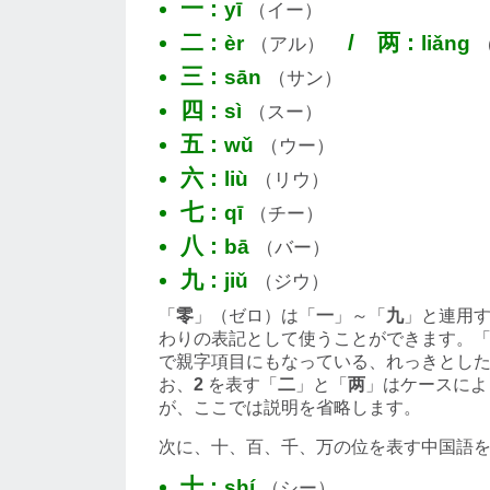
一 :
yī
（イー）
二 :
/
两 :
èr
liǎng
（アル）
三 :
sān
（サン）
四 :
sì
（スー）
五 :
wǔ
（ウー）
六 :
liù
（リウ）
七 :
qī
（チー）
八 :
bā
（バー）
九 :
jiǔ
（ジウ）
「
零
」（ゼロ）は「
一
」～「
九
」と連用
わりの表記として使うことができます。
で親字項目にもなっている、れっきとし
お、
2
を表す「
二
」と「
两
」はケースによ
が、ここでは説明を省略します。
次に、十、百、千、万の位を表す中国語
十 :
shí
（シー）