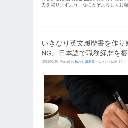
力を賜りますよう、なにとぞよろしくお
いきなり英文履歴書を作り
NG。日本語で職務経歴を
2016/03/30 | Posted by
htby
in
履歴書
- (
コメントは受け付け