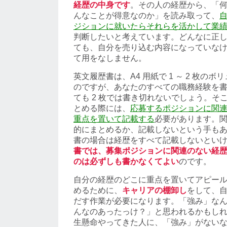
経歴の中身です
。その人の経歴から、「
んなことが得意なのか」を読み取って、
ジションに就いたらそれらを活かして業
判断したいと考えています。どんなに正
ても、自分を売り込む内容になっていな
て用をなしません。
英文履歴書は、A4 用紙で 1 ～ 2 枚の
のですが、あなたのすべての職務経験を
ても 2 枚では書き切れないでしょう。そ
とめる際には、
応募するポジションに関
重点を置いて記載する
必要があります。
的にまとめるか、記載しないという手も
書の場合は経歴をすべて記載しないとい
書では、募集ポジションに関連のない経
のは必ずしも書かなくてよい
のです。
自分の経歴のどこに重点を置いてアピー
めるために、
キャリアの棚卸し
をして、
だす作業が必要になります。「強み」な
んなのあったっけ？」と思われるかもし
生懸命やってきた人に、「強み」がない