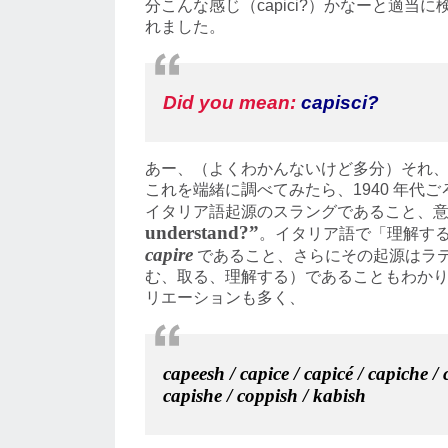
分こんな感じ（capici?）かなーと適当
れました。
Did you mean:
capisci
?
あー、（よくわかんないけど多分）それ
これを端緒に調べてみたら、1940 年代
イタリア語起源のスラングであること、
understand?”
。イタリア語で「理解す
capire
であること、さらにその起源はラ
む、取る、理解する）であることもわか
リエーションも多く、
capeesh
/
capice
/
capicé
/
capiche
/
capishe
/
coppish
/
kabish