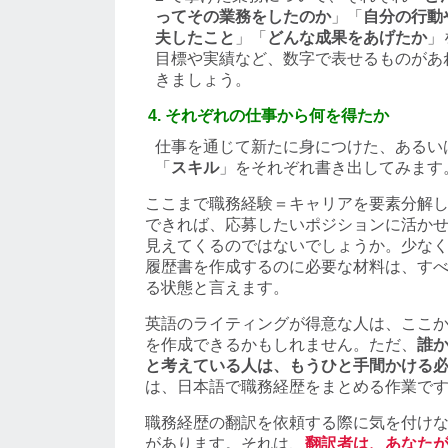
ってその業務をしたのか
」「
自分の行動
夫したこと
」「
どんな成果をあげたか
」
目標や実績など、数字で表せるものがあ
きましょう。
それぞれの仕事から何を得たか
仕事を通じて新たに身につけた、あるい
「
スキル
」をそれぞれ書き出してみます
ここまで職務経験＝キャリアを要素分解
できれば、応募したいポジションに活か
見えてくるのではないでしょうか。少な
履歴書を作成するのに必要な材料は、す
る状態と言えます。
英語のライティングが得意な人は、ここ
を作成できるかもしれません。ただ、
誰
と考えている人は、もうひと手間かける
は、日本語で職務経歴をまとめる作業で
職務経歴の翻訳を依頼する際に気を付け
があります。それは、
翻訳者は、あなた