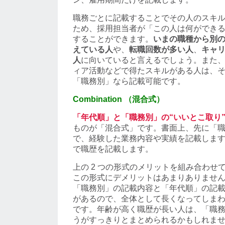
職務ごとに記載することでその人のスキ
ため、採用担当者が「この人は何ができ
することができます。
いまの職種から別
えている人
や、
転職回数が多い人
、
キャ
人
に向いていると言えるでしょう。また
ィア活動などで得たスキルがある人は、
「職務別」なら記載可能です。
Combination （混合式）
「年代順」と「職務別」の“いいとこ取り
ものが「混合式」です。書面上、先に「
で、経験した業務内容や実績を記載しま
で職歴を記載します。
上の 2 つの形式のメリットを組み合わせ
この形式にデメリットはあまりありませ
「職務別」の記載内容と「年代順」の記
があるので、全体として長くなってしま
です。年齢が高く職歴が長い人は、「職
うがすっきりとまとめられるかもしれま