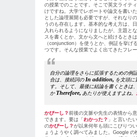
の授業でのことです。そこで英文ライテ
けですね。大学でレポートや論文を書い
とした論理展開も必要ですが、それなり
うのも存在します。基本的な考え方は、
入れられるようになりましたが、主題と
スを書くとか、文から文へと続けるとき
（conjunction）を使うとか、例証を
つです。そんな授業でよく出てきたフレ
自分の論理をさらに拡張するための例
In addition,
合は、接続詞の
を文頭に
す。そして、最後に結論を書くときは
Therefore,
か
あたりが使えますよね。
かぴーし？
前後の文脈や先生の表情から
できます。要は「
わかった？
」と言いた
の
かぴーし？
が以来何年も頭にこびりつ
ょうようやく調べてみました。Google 