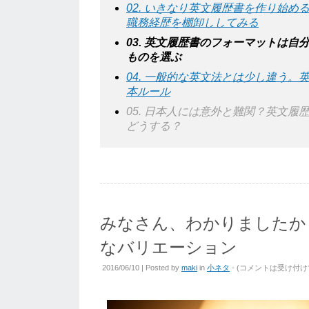
02. いきなり英文履歴書を作り始め
職務経歴を棚卸ししてみる
03. 英文履歴書のフォーマットは自
ものを選ぶ
04. 一般的な英文法とは少し違う。
本ルール
05. 日本人には意外と難関？英文履歴書の 
どうする？
みなさん、わかりましたか？
なバリエーション
2016/06/10 | Posted by
maki
in
小ネタ
- (
コメントは受け付け