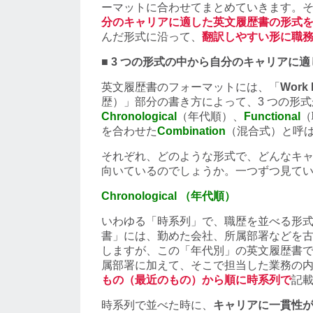
ーマットに合わせてまとめていきます。
分のキャリアに適した英文履歴書の形式
んだ形式に沿って、
翻訳しやすい形に職
■ 3 つの形式の中から自分のキャリアに
英文履歴書のフォーマットには、「
Work 
歴）」部分の書き方によって、3 つの形
Chronological
（年代順）、
Functional
（
を合わせた
Combination
（混合式）と呼
それぞれ、どのような形式で、どんなキ
向いているのでしょうか。一つずつ見て
Chronological （年代順）
いわゆる「時系列」で、職歴を並べる形
書」には、勤めた会社、所属部署などを
しますが、この「年代別」の英文履歴書
属部署に加えて、そこで担当した業務の
もの（最近のもの）から順に時系列で
記
時系列で並べた時に、
キャリアに一貫性