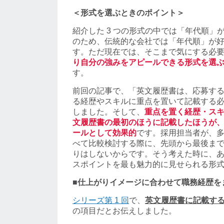
＜形式を選ぶときのポイント＞
紹介した 3 つの形式の中では「年代順」
のため、伝統的な会社では「年代順」が
す。ただ現在では、そこまで気にする必
り自分の強みをアピールできる形式を選
す。
前回の記事で、「英文履歴書は、応募す
る経歴やスキルに重点を置いて記載する
しました。そして、
重点を置く経歴・ス
文履歴書の最初のほうに記載したほうが
ールとして効果的
です。採用担当者が、
べて比較検討する際に、先頭から最後ま
りはしないからです。そう考えた時に、
スポイントを最も魅力的に見せられる形
■仕上がりイメージに合わせて職務経歴を
シリーズ第 1 回
で、
英文履歴書に記載す
の項目だとお伝えしました。