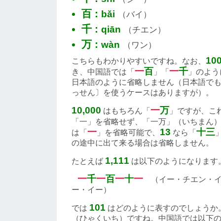
百 :
bǎi
（バイ）
千 :
qiān
（チエン）
万 :
wàn
（ワン）
10
こちらもわかりやすいですね。なお、
一
百
一
千
き、中国語では「
」「
」のよう
日本語のように省略しません（日本語で
っせん〕を使うケースはありますが）。
10,000
一
万
はもちろん「
」ですが、こ
「一」を省略せず、「一万」（いちまん
一
13
十三
は「
」を省略可能で、
なら「
の途中に出て来る場合は省略しません。
1,111
たとえば
は以下のようになります
一
千
一
百
一
十
一
（イー・チエン・イ
ー・イー）
101
では
はどのように表すのでしょうか
（ひゃくいち）ですね。中国語では以下