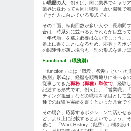
い職歴の人
、例えば、同じ業界でキャリ
業界は変わっても同じ職種・近い職種で
できた人に向いている形式です。
その半面、転職回数が多い人や、長期間
合は、時系列に並べるとそれらが目立っ
「年代順」を選ぶ必要はないでしょう。
番上に書くことになるため、応募するポ
の関連性が薄い場合も、別の形式を選ぶ
Functional （職務別）
「function」には「職務、役割」とい
務別」形式は、経歴を順番通りに並べる
従事してきた
職務（職種）単位で
、経験
記述する形式です。例えば、「営業職」
ティング担当」などの職種を項目として
種での経験や実績を書くといった具合で
その場合、応募するポジションで活かせ
ど、より上に記載するとよいでしょう。
後に、「Work History（職歴）」欄を
ン、雇用期間だけを記載します。