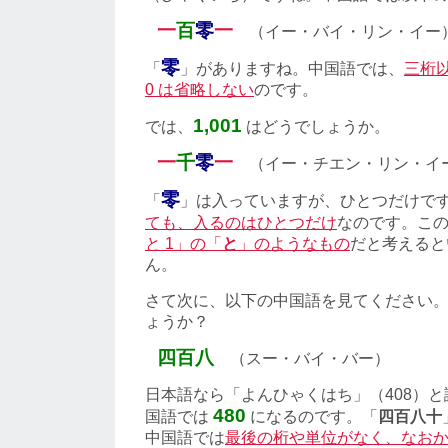
一
百
零
一
（イー・バイ・リン・イー
零
「
」がありますね。中国語では、
三桁
0 は省略しない
のです。
1,001
では、
はどうでしょうか。
一
千
零
一
（イー・チエン・リン・イ
零
「
」は入っていますが、ひとつだけで
ても、入るのはひとつだけ
なのです。こ
と 1」の「
と
」のようなもの
だと考えると
ん。
さて次に、以下の中国語を見てください
ょうか？
四百八
（スー・バイ・バー）
日本語なら「よんひゃくはち」（408）
480
国語では
になるのです。「
四百八十
中国語では
最後の桁や単位がなく、なお