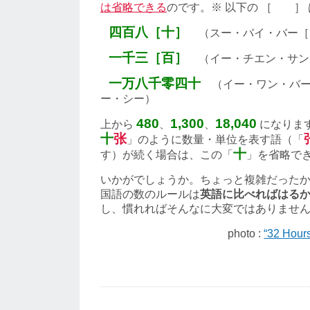
は省略できる
のです。※ 以下の ［ ］
四百八［十］
（スー・バイ・バー［
一千三［百］
（イー・チエン・サン
一万八千零四十
（イー・ワン・バー
ー・シー）
480
1,300
18,040
上から
、
、
になりま
十
张
」のように数量・単位を表す語（「
十
す）が続く場合は、この「
」を省略で
いかがでしょうか。ちょっと複雑だった
国語の数のルールは
英語に比べればはる
し、慣れればそんなに大変ではありませ
photo :
“32 Hours