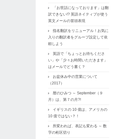
「お世話になっております」は翻
訳できない!? 英語ネイティブが使う
英文メールの冒頭表現
指名翻訳をリニューアル！お気に
入りの翻訳者をグループ設定して依
頼しよう
英語で「ちょっとお待ちくださ
い」や「少々お時間いただきます」
はメールでどう書く？
お盆休み中の営業について
（2017）
暦のひみつ ～ September（９
月）は、第７の月?!
イギリスの 10 億は、アメリカの
10 億ではない？！
所変われば、表記も変わる ～ 数
字の桁区切り