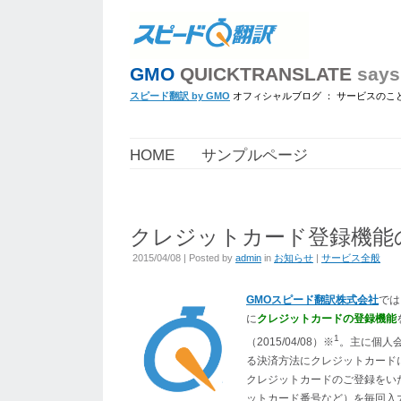
GMO
QUICKTRANSLATE
says 
スピード翻訳 by GMO
オフィシャルブログ ： サービスの
HOME
サンプルページ
クレジットカード登録機能
2015/04/08
| Posted by
admin
in
お知らせ
|
サービス全般
GMOスピード翻訳株式会社
では
に
クレジットカードの登録機能
1
（2015/04/08）※
。主に個人
る決済方法にクレジットカード
クレジットカードのご登録をい
ットカード番号など）を毎回入