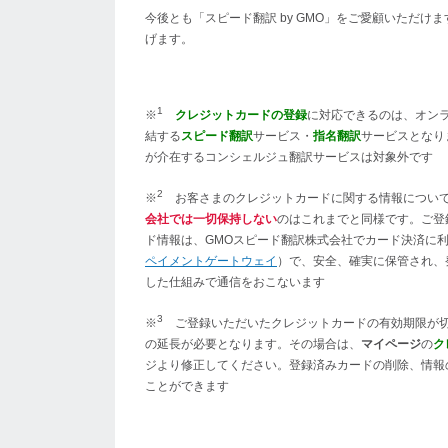
今後とも「スピード翻訳 by GMO」をご愛顧いただけ
げます。
1
※
クレジットカードの登録
に対応できるのは、オン
結する
スピード翻訳
サービス・
指名翻訳
サービスとなり
が介在するコンシェルジュ翻訳サービスは対象外です
2
※
お客さまのクレジットカードに関する情報につい
会社では一切保持しない
のはこれまでと同様です。ご登
ド情報は、GMOスピード翻訳株式会社でカード決済に
ペイメントゲートウェイ
）で、安全、確実に保管され、
した仕組みで通信をおこないます
3
※
ご登録いただいたクレジットカードの有効期限が切
の延長が必要となります。その場合は、
マイページ
の
ク
ジより修正してください。登録済みカードの削除、情報
ことができます