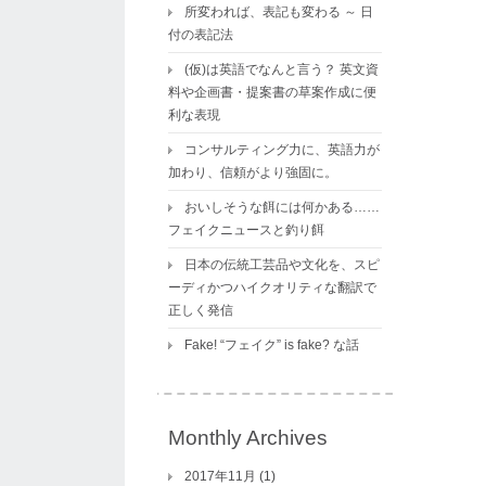
所変われば、表記も変わる ～ 日
付の表記法
(仮)は英語でなんと言う？ 英文資
料や企画書・提案書の草案作成に便
利な表現
コンサルティング力に、英語力が
加わり、信頼がより強固に。
おいしそうな餌には何かある……
フェイクニュースと釣り餌
日本の伝統工芸品や文化を、スピ
ーディかつハイクオリティな翻訳で
正しく発信
Fake! “フェイク” is fake? な話
Monthly Archives
2017年11月
(1)