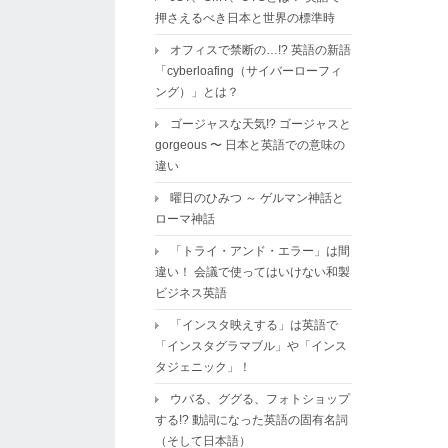
押さえるべき日本と世界の標準時
オフィスで禁断の…!? 英語の新語
「cyberloafing（サイバーローフィ
ング）」とは？
ゴージャスな天気!? ゴージャスと
gorgeous 〜 日本と英語での意味の
違い
曜日のひみつ ～ ゲルマン神話と
ローマ神話
「トライ・アンド・エラー」は間
違い！ 会議で使ってはいけない和製
ビジネス英語
「インスタ映えする」は英語で
「インスタグラマブル」や「インス
タジェニック」！
ウバる、ググる、フォトショップ
する!? 動詞になった英語の固有名詞
（そして日本語）