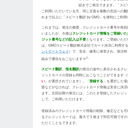
続きでご発注できます。「スピード
ご利用いただいている方、同じ文面を複数の言語への翻
れまで以上に「スピード翻訳 by GMO」を便利にご利
これまでは、発注の都度、クレジットカード番号や有効
いましたが、今後は
クレジットカード情報をご登録いた
ジット番号などの記入は不要
となります。ご登録いただ
は、GMOスピード翻訳株式会社でカード決済に利用す
ントゲートウェイ
）で、安全、確実に保管され、発注時
2。
組みで通信をおこないます※
スピード翻訳
、
指名翻訳
の発注の途中に表示されるクレ
ジットカードの登録も同時におこなうことができます（
い
」が選択されています）。「
登録する
」を選択した場
題などがなければ、クレジットカード情報は安全に決済
ます。次回以降の発注には、このとき登録したクレジッ
しで、ご利用いただけます。
登録済みのクレジットカード情報の削除、修正なども可
るクレジットカードは、最大で 5 枚まで対応可能です
ただくこともできます。