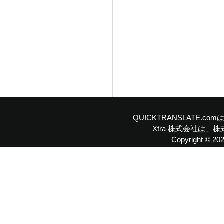
QUICKTRANSLATE.
Xtra 株式会社は、
株
Copyright © 2023