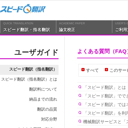
QUICK TRANSLATION
ACADEMIC PAPER
USER'S 
スピード翻訳・指名翻訳
論文校正
ご利用
ユーザガイド
よくある質問（FAQ
スピード翻訳（指名翻訳）
すべて
このサー
スピード翻訳（指名翻訳）とは
「スピード翻訳」とは
翻訳料について
「スピード翻訳」でで
納品までの流れ
「スピード翻訳」では
翻訳の品質
「スピード翻訳」を利
対応分野
機械翻訳サービスと「