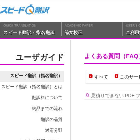
QUICK TRANSLATION
ACADEMIC PAPER
USER'S 
スピード翻訳・指名翻訳
論文校正
ご利用
ユーザガイド
よくある質問（FAQ
スピード翻訳（指名翻訳）
すべて
このサー
スピード翻訳（指名翻訳）とは
見積りできない PDF
翻訳料について
納品までの流れ
翻訳の品質
対応分野