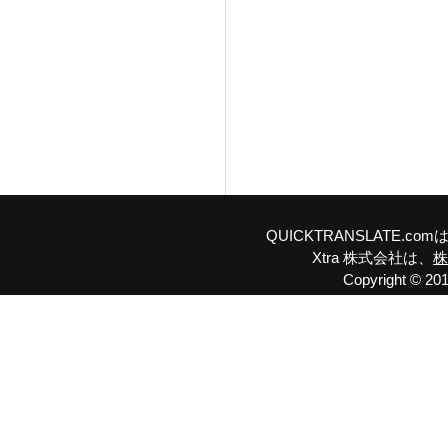
QUICKTRANSLATE.
Xtra 株式会社は、
株
Copyright © 2019