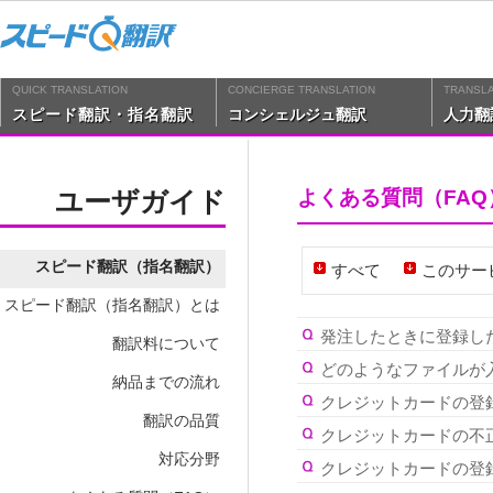
QUICK TRANSLATION
CONCIERGE TRANSLATION
TRANSLA
スピード翻訳・指名翻訳
コンシェルジュ翻訳
人力翻訳
ユーザガイド
よくある質問（FAQ
スピード翻訳（指名翻訳）
すべて
このサー
スピード翻訳（指名翻訳）とは
発注したときに登録した
翻訳料について
どのようなファイルが
納品までの流れ
クレジットカードの登
翻訳の品質
クレジットカードの不
対応分野
クレジットカードの登