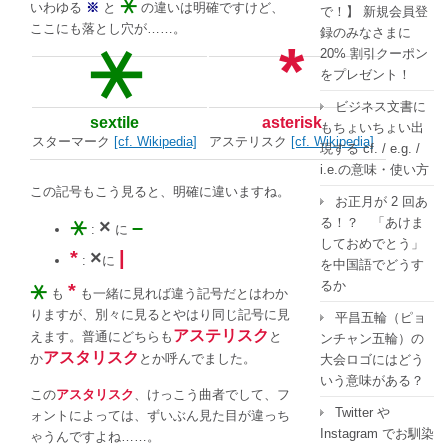
⚹
いわゆる
※
と
の違いは明確ですけど、
で！】 新規会員登
ここにも落とし穴が……。
録のみなさまに
⚹
*
20% 割引クーポン
をプレゼント！
ビジネス文書に
sextile
asterisk
もちょいちょい出
スターマーク
[cf. Wikipedia]
アステリスク
[cf. Wikipedia]
現する cf. / e.g. /
i.e.の意味・使い方
この記号もこう見ると、明確に違いますね。
お正月が 2 回あ
る！？ 「あけま
⚹
×
–
:
に
しておめでとう」
*
×
|
:
に
を中国語でどうす
るか
⚹
*
も
も一緒に見れば違う記号だとはわか
りますが、別々に見るとやはり同じ記号に見
平昌五輪（ピョ
アステリスク
えます。普通にどちらも
と
ンチャン五輪）の
アスタリスク
か
とか呼んでました。
大会ロゴにはどう
いう意味がある？
この
アスタリスク
、けっこう曲者でして、フ
Twitter や
ォントによっては、ずいぶん見た目が違っち
Instagram でお馴染
ゃうんですよね……。