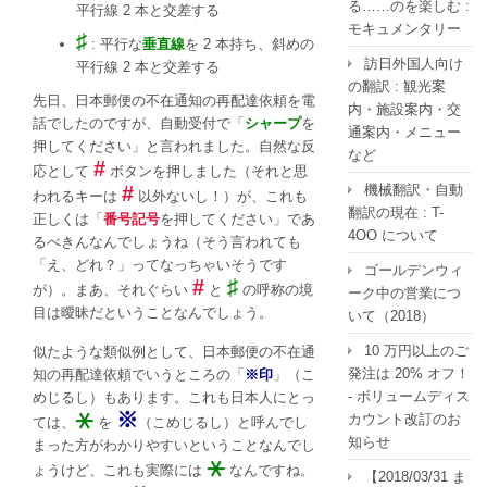
る……のを楽しむ :
平行線 2 本と交差する
モキュメンタリー
♯
: 平行な
垂直線
を 2 本持ち、斜めの
訪日外国人向け
平行線 2 本と交差する
の翻訳 : 観光案
先日、日本郵便の不在通知の再配達依頼を電
内・施設案内・交
話でしたのですが、自動受付で「
シャープ
を
通案内・メニュー
押してください」と言われました。自然な反
など
#
応として
ボタンを押しました（それと思
#
機械翻訳・自動
われるキーは
以外ないし！）が、これも
翻訳の現在 : T-
正しくは「
番号記号
を押してください」であ
4OO について
るべきんなんでしょうね（そう言われても
「え、どれ？」ってなっちゃいそうです
ゴールデンウィ
#
♯
が）。まあ、それぐらい
と
の呼称の境
ーク中の営業につ
目は曖昧だということなんでしょう。
いて（2018）
10 万円以上のご
似たような類似例として、日本郵便の不在通
発注は 20% オフ！
知の再配達依頼でいうところの「
※印
」（こ
- ボリュームディス
めじるし）もあります。これも日本人にとっ
⚹
※
カウント改訂のお
ては、
を
（こめじるし）と呼んでし
知らせ
まった方がわかりやすいということなんでし
⚹
ょうけど、これも実際には
なんですね。
【2018/03/31 ま