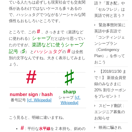
ている人たちは必ずしも現実社会でも交友関
語？「置き配」や
係があるわけではないケースも多々あるの
「セルフレジ」は
で、ハッシュタグでつながるソーシャルな関
英語で何と言う？
係性もおもしろいところです。
緊急事態対策に
#
英語や多言語で
ところで、この
、さっきまで（楽譜など
「コンティンジェ
シャープ
に使われる）
だとばかり思ってい
ンシープラン
楽譜などに使うシャープ
たのですが、
（Contingency
♯
#
記号
ハッシュタグ
（
） と
の
は全然
Plan）」を作って
別の文字なんですね。大きく表示してみまし
おこう
ょう。
#
♯
【2018/11/30 ま
で！】 新規会員登
録のみなさまに
20% 割引クーポン
sharp
number sign
hash
/
をプレゼント！
シャープ
[cf.
番号記号
[cf. Wikipedia]
Wikipedia]
スピード翻訳 :
エンジニア募集の
こう見ると、明確に違いますね。
お知らせ
#
映画に騙され
: 平行な
水平線
を 2 本持ち、斜めの