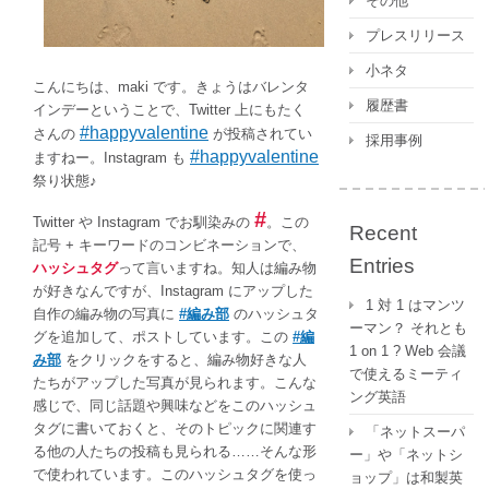
その他
プレスリリース
小ネタ
こんにちは、maki です。きょうはバレンタ
履歴書
インデーということで、Twitter 上にもたく
#happyvalentine
さんの
が投稿されてい
採用事例
#happyvalentine
ますねー。Instagram も
祭り状態♪
#
Twitter や Instagram でお馴染みの
。この
Recent
記号 + キーワードのコンビネーションで、
Entries
ハッシュタグ
って言いますね。知人は編み物
が好きなんですが、Instagram にアップした
1 対 1 はマンツ
自作の編み物の写真に
#編み部
のハッシュタ
ーマン？ それとも
グを追加して、ポストしています。この
#編
1 on 1 ? Web 会議
み部
をクリックをすると、編み物好きな人
で使えるミーティ
たちがアップした写真が見られます。こんな
ング英語
感じで、同じ話題や興味などをこのハッシュ
タグに書いておくと、そのトピックに関連す
「ネットスーパ
る他の人たちの投稿も見られる……そんな形
ー」や「ネットシ
で使われています。このハッシュタグを使っ
ョップ」は和製英