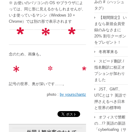
みの #（ハッシュ
※ お使いのパソコンの OS やブラウザによ
タグ）
っては、同じ形に見えるかもしれませんが、
いま使っているマシン（Windows 10 +
【期間限定】 い
Chrome）では別の形で表示されます
まなら新規会員登
*
*
*
録のみなさまに
20% 割引クーポン
をプレゼント！
冬将軍来る
念のため、画像も。
スピード翻訳 /
指名翻訳に校正オ
プションが加わり
ました
記号の世界、奥が深いです……。
JST、GMT、
photo :
by yourschantz
UTCとは？ 英語で
押さえるべき日本
と世界の標準時
オフィスで禁断
の…!? 英語の新語
「cyberloafing（サ