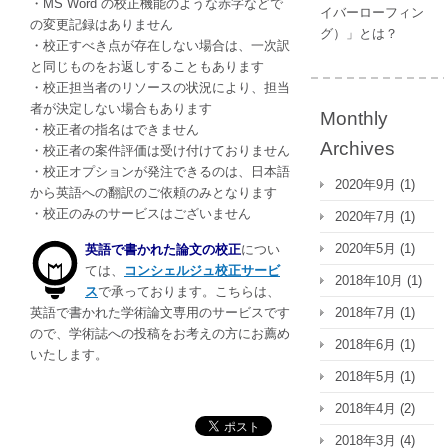
・MS Word の校正機能のような赤字などで
イバーローフィン
の変更記録はありません
グ）」とは？
・校正すべき点が存在しない場合は、一次訳
と同じものをお返しすることもあります
・校正担当者のリソースの状況により、担当
者が決定しない場合もあります
Monthly
・校正者の指名はできません
Archives
・校正者の案件評価は受け付けておりません
・校正オプションが発注できるのは、日本語
2020年9月
(1)
から英語への翻訳のご依頼のみとなります
・校正のみのサービスはございません
2020年7月
(1)
2020年5月
(1)
英語で書かれた論文の校正
につい
ては、
コンシェルジュ校正サービ
2018年10月
(1)
ス
で承っております。こちらは、
2018年7月
(1)
英語で書かれた学術論文専用のサービスです
ので、学術誌への投稿をお考えの方にお薦め
2018年6月
(1)
いたします。
2018年5月
(1)
2018年4月
(2)
2018年3月
(4)