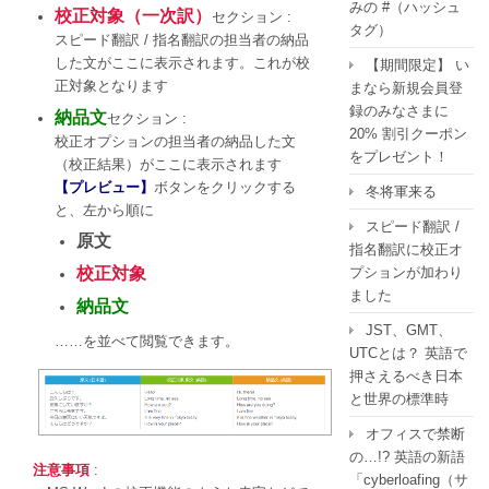
みの #（ハッシュ
校正対象（一次訳）
セクション :
タグ）
スピード翻訳 / 指名翻訳の担当者の納品
した文がここに表示されます。これが校
【期間限定】 い
正対象となります
まなら新規会員登
録のみなさまに
納品文
セクション :
20% 割引クーポン
校正オプションの担当者の納品した文
をプレゼント！
（校正結果）がここに表示されます
【プレビュー】
ボタンをクリックする
冬将軍来る
と、左から順に
スピード翻訳 /
原文
指名翻訳に校正オ
校正対象
プションが加わり
ました
納品文
JST、GMT、
……を並べて閲覧できます。
UTCとは？ 英語で
押さえるべき日本
と世界の標準時
オフィスで禁断
の…!? 英語の新語
注意事項
:
「cyberloafing（サ