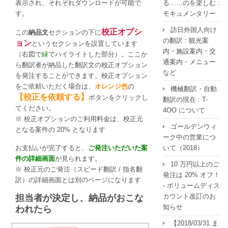
る……のを楽しむ :
表示され、それぞれダウンロードが可能で
モキュメンタリー
す。
訪日外国人向け
校正オプシ
この
納品文
セクションの下に
の翻訳 : 観光案
ョン
というセクションを設置しています
内・施設案内・交
（右図で
緑
でハイライトした部分）。ここか
通案内・メニュー
ら翻訳者が納品した翻訳文の校正オプション
など
を発注することができます。校正オプション
をご依頼いただく場合は、
オレンジ色
の
機械翻訳・自動
【校正を依頼する】
ボタンをクリックし
翻訳の現在 : T-
てください。
4OO について
※ 校正オプションのご利用料金は、校正元
ゴールデンウィ
となる案件の 20% となります
ーク中の営業につ
いて（2018）
お支払いが完了すると、
ご発注いただいた案
件の詳細画面
が見られます。
10 万円以上のご
※ 校正元のご発注（スピード翻訳 / 指名翻
発注は 20% オフ！
訳）の詳細画面とは別のページになります
- ボリュームディス
カウント改訂のお
担当者が決定し、納品がおこな
知らせ
われたら
【2018/03/31 ま