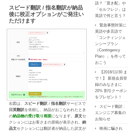
語？「置き配」や
スピード翻訳 / 指名翻訳が納品
「セルフレジ」は
後に校正オプションがご発注い
英語で何と言う？
ただけます
緊急事態対策に
英語や多言語で
「コンティンジェ
ンシープラン
（Contingency
Plan）」を作って
おこう
【2018/11/30 ま
で！】 新規会員登
録のみなさまに
20% 割引クーポン
をプレゼント！
右図は、
スピード翻訳
/
指名翻訳
サービスで
スピード翻訳 :
日英翻訳
を依頼し、納品がおこなわれたとき
エンジニア募集の
の
納品物の受け取り画面
になります。
原文
セ
お知らせ
クションにはお客さまの原稿が表示され、
納
映画に騙され
品文
セクションには翻訳者が納品した訳文が