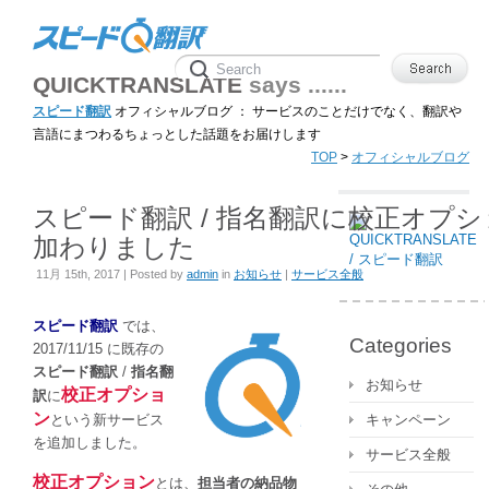
QUICKTRANSLATE
says ......
スピード翻訳
オフィシャルブログ ： サービスのことだけでなく、翻訳や
言語にまつわるちょっとした話題をお届けします
TOP
>
オフィシャルブログ
スピード翻訳 / 指名翻訳に校正オプ
加わりました
11月 15th, 2017 | Posted by
admin
in
お知らせ
|
サービス全般
スピード翻訳
では、
Categories
2017/11/15 に既存の
スピード翻訳
/
指名翻
お知らせ
校正オプショ
訳
に
ン
という新サービス
キャンペーン
を追加しました。
サービス全般
校正オプション
とは、
担当者の納品物