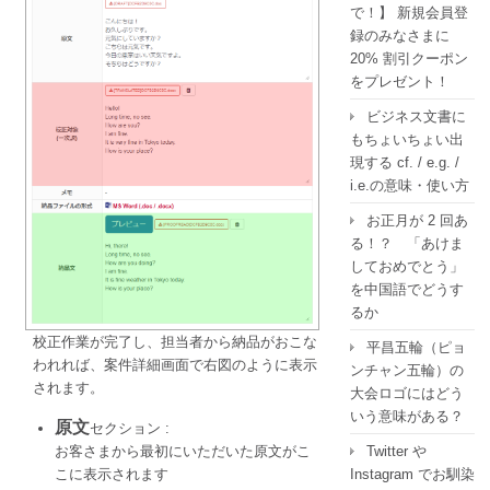
で！】 新規会員登
録のみなさまに
20% 割引クーポン
をプレゼント！
ビジネス文書に
もちょいちょい出
現する cf. / e.g. /
i.e.の意味・使い方
お正月が 2 回あ
る！？ 「あけま
しておめでとう」
を中国語でどうす
るか
校正作業が完了し、担当者から納品がおこな
平昌五輪（ピョ
われれば、案件詳細画面で右図のように表示
ンチャン五輪）の
されます。
大会ロゴにはどう
いう意味がある？
原文
セクション :
お客さまから最初にいただいた原文がこ
Twitter や
こに表示されます
Instagram でお馴染