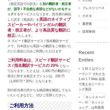
その他
（指定言語での訳文）を
別の翻訳者・校正者
プレスリリース
が、誤字 / 不自然な表現などがないかをチェ
ック
するサービスとなります。担当者の納品
小ネタ
英語のネイティブ
した訳文（英語訳）を
履歴書
スピーカーやバイリンガルの翻訳
者・校正者が、より高品質な翻訳に
採用事例
校正
いたします。
※ スピード翻訳サービス / 指名翻訳サービ
スで、日本語から英語への翻訳をご依頼いた
だいた場合にのみご利用いただけます
Recent
Entries
ご利用料金は、スピード翻訳サービ
ス / 指名翻訳サービスの 20%
となっ
1 対 1 はマンツ
ております。たとえば、1,000 円の翻訳のご
ーマン？ それとも
発注に対する校正オプションは、200 円
1 on 1 ? Web 会議
（1,000 円 * 20%）となります。
で使えるミーティ
ング英語
別の担当者の目からも納品物を確認してもら
いたいときなどに、ぜひご活用ください。
「ネットスーパ
ー」や「ネットシ
ご利用方法
ョップ」は和製英